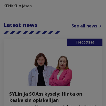
KENKKUn jäsen
Latest news
See all news
Tiedotteet
SYLin ja SOA:n kysely: Hinta on
keskeisin opiskelijan