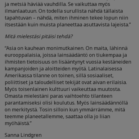
ja metsiä häviää vauhdilla. Se vaikuttaa myös
ilmanlaatuun. On todella surullista nähdä tällaista
tapahtuvan – nähdä, miten ihminen tekee lopun niin
itsestään kuin muista planeettaa asuttavista lajeista.”
Mitä mielestäsi pitäisi tehdä?
“Asia on kauhean monimutkainen. On maita, lähinnä
eurooppalaisia, joissa lainsäädäntö on tiukempaa ja
ihmisten tietoisuus on lisääntynyt vuosia kestäneiden
kampanjoiden ja aloitteiden myötä. Latinalaisessa
Amerikassa tilanne on toinen, sillä sosiaaliset,
poliittiset ja taloudelliset tekijät ovat aivan erilaisia.
Myös toisenlainen kulttuuri vaikeuttaa muutosta.
Omasta mielestäni paras vaihtoehto tilanteen
parantamiseksi olisi koulutus. Myös lainsäädännöllä
on merkitystä. Tosin silloin kun ymmärrämme, mitä
teemme planeetallemme, saattaa olla jo liian
myöhäistä.”
Sanna Lindgren