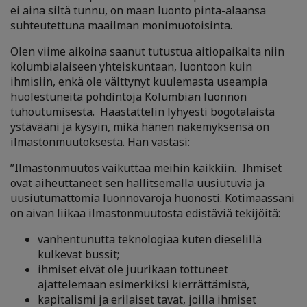
ei aina siltä tunnu, on maan luonto pinta-alaansa
suhteutettuna maailman monimuotoisinta.
O
len viime aikoina saanut tutustua aitiopaikalta niin
kolumbialaiseen yhteiskuntaan, luontoon kuin
ihmisiin, enkä ole välttynyt kuulemasta useampia
huolestuneita pohdintoja Kolumbian luonnon
tuhoutumisesta.
Haastattelin lyhyesti bogotalaista
ystävääni ja
kysyin, mikä hänen näkemyksensä on
ilmastonmuutoksesta. Hän vastasi:
”Ilmastonmuutos vaikuttaa meihin kaikkiin. Ihmiset
ovat aiheuttaneet sen hallitsemalla uusiutuvia ja
uusiutumattomia luonnovaroja huonosti. Kotimaassani
on aivan liikaa ilmastonmuutosta edistäviä tekijöitä:
vanhentunutta teknologiaa kuten dieselillä
kulkevat bussit;
ihmiset eivät ole juurikaan tottuneet
ajattelemaan esimerkiksi kierrättämistä,
kapitalismi ja erilaiset tavat, joilla ihmiset