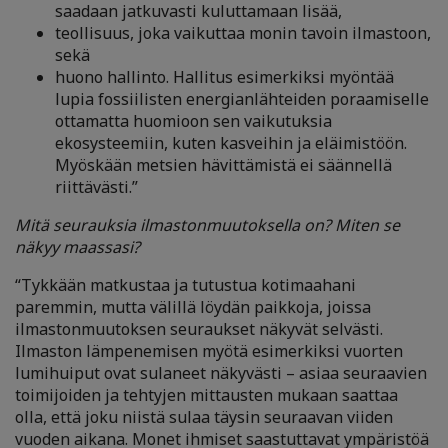
saadaan jatkuvasti kuluttamaan lisää,
teollisuus, joka vaikuttaa monin tavoin ilmastoon,
sekä
huono hallinto. Hallitus esimerkiksi myöntää
lupia fossiilisten energianlähteiden poraamiselle
ottamatta huomioon sen vaikutuksia
ekosysteemiin, kuten kasveihin ja eläimistöön.
Myöskään metsien hävittämistä ei säännellä
riittävästi.”
Mitä seurauksia ilmastonmuutoksella on? Miten se
näkyy maassasi?
“Tykkään matkustaa ja tutustua kotimaahani
paremmin, mutta välillä löydän paikkoja, joissa
ilmastonmuutoksen seuraukset näkyvät selvästi.
Ilmaston lämpenemisen myötä esimerkiksi vuorten
lumihuiput ovat sulaneet näkyvästi – asiaa seuraavien
toimijoiden ja tehtyjen mittausten mukaan saattaa
olla, että joku niistä sulaa täysin seuraavan viiden
vuoden aikana. Monet ihmiset saastuttavat ympäristöä