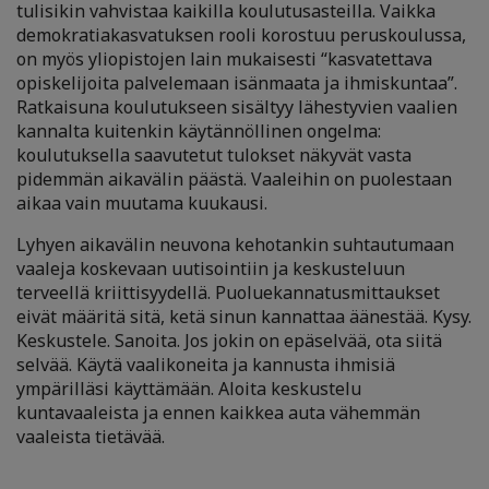
tulisikin vahvistaa kaikilla koulutusasteilla. Vaikka
demokratiakasvatuksen rooli korostuu peruskoulussa,
on myös yliopistojen lain mukaisesti “kasvatettava
opiskelijoita palvelemaan isänmaata ja ihmiskuntaa”.
Ratkaisuna koulutukseen sisältyy lähestyvien vaalien
kannalta kuitenkin käytännöllinen ongelma:
koulutuksella saavutetut tulokset näkyvät vasta
pidemmän aikavälin päästä. Vaaleihin on puolestaan
aikaa vain muutama kuukausi.
Lyhyen aikavälin neuvona kehotankin suhtautumaan
vaaleja koskevaan uutisointiin ja keskusteluun
terveellä kriittisyydellä. Puoluekannatusmittaukset
eivät määritä sitä, ketä sinun kannattaa äänestää. Kysy.
Keskustele. Sanoita. Jos jokin on epäselvää, ota siitä
selvää. Käytä vaalikoneita ja kannusta ihmisiä
ympärilläsi käyttämään. Aloita keskustelu
kuntavaaleista ja ennen kaikkea auta vähemmän
vaaleista tietävää.