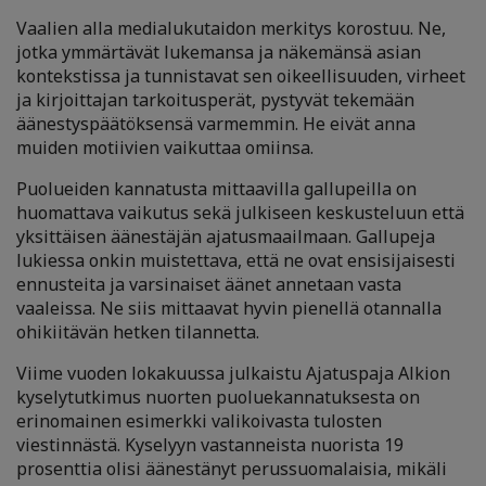
Vaalien alla medialukutaidon merkitys korostuu. Ne,
jotka ymmärtävät lukemansa ja näkemänsä asian
kontekstissa ja tunnistavat sen oikeellisuuden, virheet
ja kirjoittajan tarkoitusperät, pystyvät tekemään
äänestyspäätöksensä varmemmin. He eivät anna
muiden motiivien vaikuttaa omiinsa.
Puolueiden kannatusta mittaavilla gallupeilla on
huomattava vaikutus sekä julkiseen keskusteluun että
yksittäisen äänestäjän ajatusmaailmaan. Gallupeja
lukiessa onkin muistettava, että ne ovat ensisijaisesti
ennusteita ja varsinaiset äänet annetaan vasta
vaaleissa. Ne siis mittaavat hyvin pienellä otannalla
ohikiitävän hetken tilannetta.
Viime vuoden lokakuussa julkaistu Ajatuspaja Alkion
kyselytutkimus nuorten puoluekannatuksesta on
erinomainen esimerkki valikoivasta tulosten
viestinnästä. Kyselyyn vastanneista nuorista 19
prosenttia olisi äänestänyt perussuomalaisia, mikäli