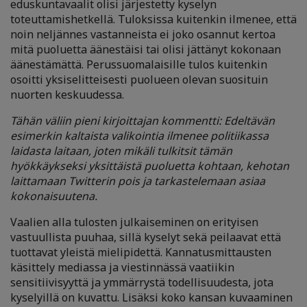
eduskuntavaalit olisi järjestetty kyselyn
toteuttamishetkellä. Tuloksissa kuitenkin ilmenee, että
noin neljännes vastanneista ei joko osannut kertoa
mitä puoluetta äänestäisi tai olisi jättänyt kokonaan
äänestämättä. Perussuomalaisille tulos kuitenkin
osoitti yksiselitteisesti puolueen olevan suosituin
nuorten keskuudessa.
Tähän väliin pieni kirjoittajan kommentti: Edeltävän
esimerkin kaltaista valikointia ilmenee politiikassa
laidasta laitaan, joten mikäli tulkitsit tämän
hyökkäykseksi yksittäistä puoluetta kohtaan, kehotan
laittamaan Twitterin pois ja tarkastelemaan asiaa
kokonaisuutena.
Vaalien alla tulosten julkaiseminen on erityisen
vastuullista puuhaa, sillä kyselyt sekä peilaavat että
tuottavat yleistä mielipidettä. Kannatusmittausten
käsittely mediassa ja viestinnässä vaatiikin
sensitiivisyyttä ja ymmärrystä todellisuudesta, jota
kyselyillä on kuvattu. Lisäksi koko kansan kuvaaminen