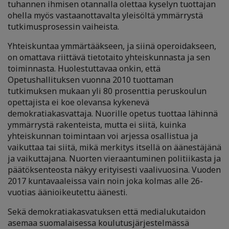
tuhannen ihmisen otannalla olettaa kyselyn tuottajan
ohella myös vastaanottavalta yleisöltä ymmärrystä
tutkimusprosessin vaiheista.
Yhteiskuntaa ymmärtääkseen, ja siinä operoidakseen,
on omattava riittävä tietotaito yhteiskunnasta ja sen
toiminnasta. Huolestuttavaa onkin, että
Opetushallituksen vuonna 2010 tuottaman
tutkimuksen mukaan yli 80 prosenttia peruskoulun
opettajista ei koe olevansa kykenevä
demokratiakasvattaja. Nuorille opetus tuottaa lähinnä
ymmärrystä rakenteista, mutta ei siitä, kuinka
yhteiskunnan toimintaan voi arjessa osallistua ja
vaikuttaa tai siitä, mikä merkitys itsellä on äänestäjänä
ja vaikuttajana. Nuorten vieraantuminen politiikasta ja
päätöksenteosta näkyy erityisesti vaalivuosina. Vuoden
2017 kuntavaaleissa vain noin joka kolmas alle 26-
vuotias äänioikeutettu äänesti.
Sekä demokratiakasvatuksen että medialukutaidon
asemaa suomalaisessa koulutusjärjestelmässä