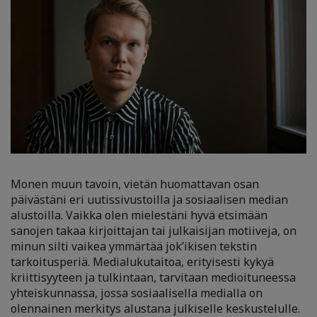
Monen muun tavoin, vietän huomattavan osan
päivästäni eri uutissivustoilla ja sosiaalisen median
alustoilla. Vaikka olen mielestäni hyvä etsimään
sanojen takaa kirjoittajan tai julkaisijan motiiveja, on
minun silti vaikea ymmärtää jok’ikisen tekstin
tarkoitusperiä. Medialukutaitoa, erityisesti kykyä
kriittisyyteen ja tulkintaan, tarvitaan medioituneessa
yhteiskunnassa, jossa sosiaalisella medialla on
olennainen merkitys alustana julkiselle keskustelulle.