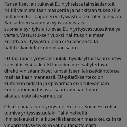
Kansalliset lait tukevat EU:n yhteistä lainsäädäntöä.
Niillä valmistellaan maaperää ja hankitaan tukea sille,
millainen EU-laajuinen yritysvastuulaki tulee olemaan.
Kansallinen sääntely myös valmistaisi
suomalaisyrityksiä tulevaa EU:n yritysvastuusääntelyä
varten. Vastustuksen vuoksi hallitusohjelmaan
kirjattua yritysvastuulakia ei Suomeen tällä
hallituskaudella kuitenkaan saatu.
EU-laajuinen yritysvastuulaki hyväksyttäessään siirtyy
kansalliseksi laiksi. EU-maiden on sisällytettävä
direktiivin säännökset kansalliseen lainsäädäntöönsä
määräaikaan mennessä. EU-päätöksenteko on
kuitenkin hidasta ja epävarmaa eikä tulevan lain
kunnianhimon tasosta, saati voimaan tulon
aikataulusta ole varmuutta.
Olisi suomalaisten yritysten etu, että Suomessa olisi
toimiva yritysvastuulaki. Tällä hetkellä
ihmisoikeuksiin, alkuperäiskansojen maaoikeuksiin tai
ympäristökysymyksiin välinpitämättömästi