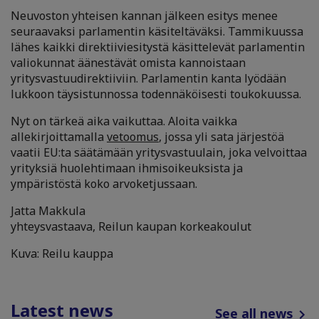
Neuvoston yhteisen kannan jälkeen esitys menee
seuraavaksi parlamentin käsiteltäväksi. Tammikuussa
lähes kaikki direktiiviesitystä käsittelevät parlamentin
valiokunnat äänestävät omista kannoistaan
yritysvastuudirektiiviin. Parlamentin kanta lyödään
lukkoon täysistunnossa todennäköisesti toukokuussa.
Nyt on tärkeä aika vaikuttaa. Aloita vaikka
allekirjoittamalla
vetoomus
, jossa yli sata järjestöä
vaatii EU:ta säätämään yritysvastuulain, joka velvoittaa
yrityksiä huolehtimaan ihmisoikeuksista ja
ympäristöstä koko arvoketjussaan.
Jatta Makkula
yhteysvastaava, Reilun kaupan korkeakoulut
Kuva: Reilu kauppa
Latest news
See all news