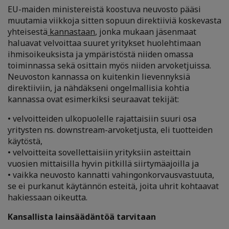
EU-maiden ministereistä koostuva neuvosto pääsi
muutamia viikkoja sitten sopuun direktiiviä koskevasta
yhteisestä
kannastaan
, jonka mukaan jäsenmaat
haluavat velvoittaa suuret yritykset huolehtimaan
ihmisoikeuksista ja ympäristöstä niiden omassa
toiminnassa sekä osittain myös niiden arvoketjuissa.
Neuvoston kannassa on kuitenkin lievennyksiä
direktiiviin, ja nähdäkseni ongelmallisia kohtia
kannassa ovat esimerkiksi seuraavat tekijät:
• velvoitteiden ulkopuolelle rajattaisiin suuri osa
yritysten ns. downstream-arvoketjusta, eli tuotteiden
käytöstä,
• velvoitteita sovellettaisiin yrityksiin asteittain
vuosien mittaisilla hyvin pitkillä siirtymäajoilla ja
• vaikka neuvosto kannatti vahingonkorvausvastuuta,
se ei purkanut käytännön esteitä, joita uhrit kohtaavat
hakiessaan oikeutta.
Kansallista lainsäädäntöä tarvitaan