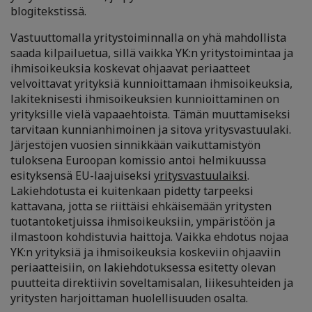
blogitekstissä.
Vastuuttomalla yritystoiminnalla on yhä mahdollista
saada kilpailuetua, sillä vaikka YK:n yritystoimintaa ja
ihmisoikeuksia koskevat ohjaavat periaatteet
velvoittavat yrityksiä kunnioittamaan ihmisoikeuksia,
lakiteknisesti ihmisoikeuksien kunnioittaminen on
yrityksille vielä vapaaehtoista. Tämän muuttamiseksi
tarvitaan kunnianhimoinen ja sitova yritysvastuulaki.
Järjestöjen vuosien sinnikkään vaikuttamistyön
tuloksena Euroopan komissio antoi helmikuussa
esityksensä EU-laajuiseksi
yritysvastuulaiksi
.
Lakiehdotusta ei kuitenkaan pidetty tarpeeksi
kattavana, jotta se riittäisi ehkäisemään yritysten
tuotantoketjuissa ihmisoikeuksiin, ympäristöön ja
ilmastoon kohdistuvia haittoja. Vaikka ehdotus nojaa
YK:n yrityksiä ja ihmisoikeuksia koskeviin ohjaaviin
periaatteisiin, on lakiehdotuksessa esitetty olevan
puutteita direktiivin soveltamisalan, liikesuhteiden ja
yritysten harjoittaman huolellisuuden osalta.