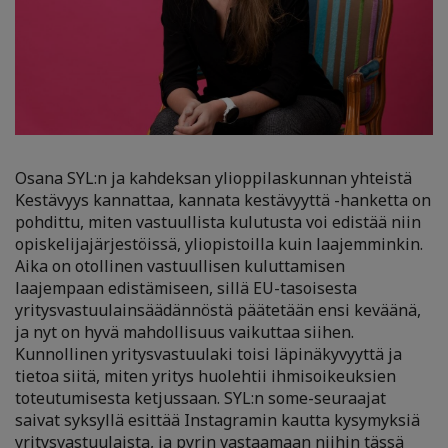
Osana SYL:n ja kahdeksan ylioppilaskunnan yhteistä
Kestävyys kannattaa, kannata kestävyyttä -hanketta on
pohdittu, miten vastuullista kulutusta voi edistää niin
opiskelijajärjestöissä, yliopistoilla kuin laajemminkin.
Aika on otollinen vastuullisen kuluttamisen
laajempaan edistämiseen, sillä EU-tasoisesta
yritysvastuulainsäädännöstä päätetään ensi keväänä,
ja nyt on hyvä mahdollisuus vaikuttaa siihen.
Kunnollinen yritysvastuulaki toisi läpinäkyvyyttä ja
tietoa siitä, miten yritys huolehtii ihmisoikeuksien
toteutumisesta ketjussaan. SYL:n some-seuraajat
saivat syksyllä esittää Instagramin kautta kysymyksiä
yritysvastuulaista, ja pyrin vastaamaan niihin tässä