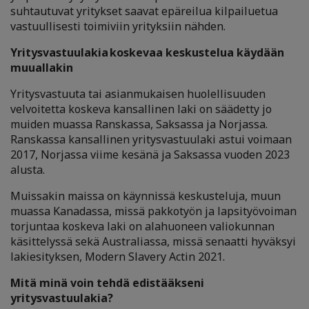
suhtautuvat yritykset saavat epäreilua kilpailuetua
vastuullisesti toimiviin yrityksiin nähden.
Yritysvastuulakia koskevaa keskustelua käydään
muuallakin
Yritysvastuuta tai asianmukaisen huolellisuuden
velvoitetta koskeva kansallinen laki on säädetty jo
muiden muassa Ranskassa, Saksassa ja Norjassa.
Ranskassa kansallinen yritysvastuulaki astui voimaan
2017, Norjassa viime kesänä ja Saksassa vuoden 2023
alusta.
Muissakin maissa on käynnissä keskusteluja, muun
muassa Kanadassa, missä pakkotyön ja lapsityövoiman
torjuntaa koskeva laki on alahuoneen valiokunnan
käsittelyssä sekä Australiassa, missä senaatti hyväksyi
lakiesityksen, Modern Slavery Actin 2021.
Mitä minä voin tehdä edistääkseni
yritysvastuulakia?