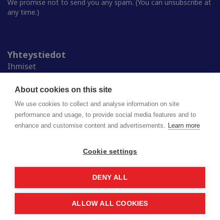
We promise not to send you any spam. (You can unsubscribe at
any time.)
Yhteystiedot
Ihmiset
Medialle
Ylioppilaskunnat
About cookies on this site
Alumnille
We use cookies to collect and analyse information on site
performance and usage, to provide social media features and to
enhance and customise content and advertisements.
Learn more
Suomen ylioppilaskuntien liitto (SYL) ry
Lapinrinne 2 | 00180 Helsinki
syl@syl.fi
Cookie settings
DENY ALL
Privacy policy
Saavutettavuusseloste
ALLOW ALL COOKIES
© 2026 SYL. Created by
Valve
.