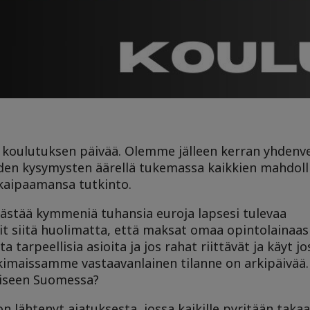
koulutuksen päivää. Olemme jälleen kerran yhdenv
den kysymysten äärellä tukemassa kaikkien mahdoll
 kaipaamansa tutkinto.
 säästää kymmeniä tuhansia euroja lapsesi tulevaa
it siitä huolimatta, että maksat omaa opintolainaas
 tarpeellisia asioita ja jos rahat riittävät ja käyt jo
kimaissamme vastaavanlainen tilanne on arkipäivää
aiseen Suomessa?
 lähtenyt ajatuksesta, jossa kaikille pyritään tak