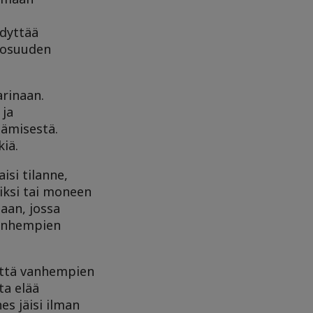
dyttää
n osuuden
rinaan.
 ja
itämisestä.
iä.
isi tilanne,
iksi tai moneen
aan, jossa
vanhempien
 että vanhempien
ta elää
es jäisi ilman