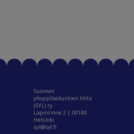
Suomen
ylioppilaskuntien liitto
(SYL) ry
Lapinrinne 2 | 00180
Helsinki
syl@syl.fi