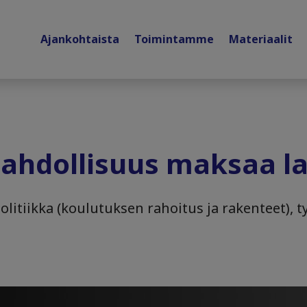
Ajankohtaista
Toimintamme
Materiaalit
mahdollisuus maksaa l
litiikka (koulutuksen rahoitus ja rakenteet), 