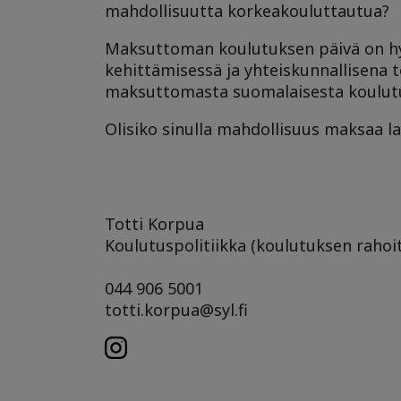
mahdollisuutta korkeakouluttautua?
Maksuttoman koulutuksen päivä on hy
kehittämisessä ja yhteiskunnallisena
maksuttomasta suomalaisesta koulutu
Olisiko sinulla mahdollisuus maksaa l
Totti Korpua
Koulutuspolitiikka (koulutuksen rahoi
044 906 5001
totti.korpua@syl.fi