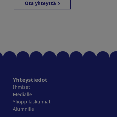
Ota yhteyttä
Yhteystiedot
Ihmiset
Medialle
Ylioppilaskunnat
Alumnille