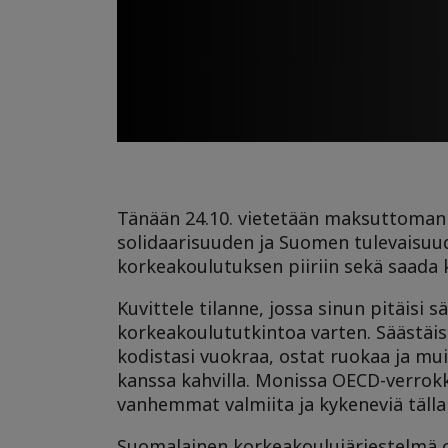
Tänään 24.10. vietetään maksuttoman 
solidaarisuuden ja Suomen tulevaisuu
korkeakoulutuksen piiriin sekä saada
Kuvittele tilanne, jossa sinun pitäisi
korkeakoulututkintoa varten. Säästäis
kodistasi vuokraa, ostat ruokaa ja muita
kanssa kahvilla. Monissa OECD-verrok
vanhemmat valmiita ja kykeneviä täll
Suomalainen korkeakoulujärjestelmä on