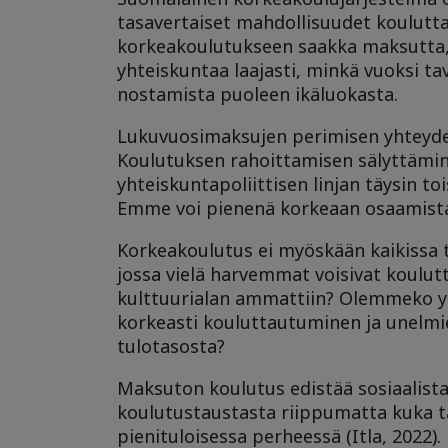
tasavertaiset mahdollisuudet koulutta
korkeakoulutukseen saakka maksutta
yhteiskuntaa laajasti, minkä vuoksi 
nostamista puoleen ikäluokasta.
Lukuvuosimaksujen perimisen yhteyd
Koulutuksen rahoittamisen sälyttämin
yhteiskuntapoliittisen linjan täysin toi
Emme voi pienenä korkeaan osaamistas
Korkeakoulutus ei myöskään kaikissa ti
jossa vielä harvemmat voisivat koulut
kulttuurialan ammattiin? Olemmeko yl
korkeasti kouluttautuminen ja unelmi
tulotasosta?
Maksuton koulutus edistää sosiaalista
koulutustaustasta riippumatta kuka t
pienituloisessa perheessä (Itla, 2022)