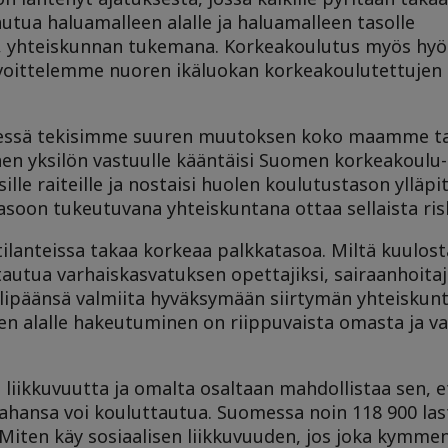
utua haluamalleen alalle ja haluamalleen tasolle
, yhteiskunnan tukemana. Korkeakoulutus myös hyö
tavoittelemme nuoren ikäluokan korkeakoulutettuje
essä tekisimme suuren muutoksen koko maamme ta
en yksilön vastuulle kääntäisi Suomen korkeakoulu-
sille raiteille ja nostaisi huolen koulutustason ylläp
oon tukeutuvana yhteiskuntana ottaa sellaista risk
lanteissa takaa korkeaa palkkatasoa. Miltä kuulosta
tautua varhaiskasvatuksen opettajiksi, sairaanhoitaj
ipäänsä valmiita hyväksymään siirtymän yhteiskunt
en alalle hakeutuminen on riippuvaista omasta ja 
 liikkuvuutta ja omalta osaltaan mahdollistaa sen,
ahansa voi kouluttautua. Suomessa noin 118 900 las
. Miten käy sosiaalisen liikkuvuuden, jos joka kymmen