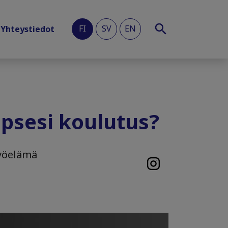
FI
SV
EN
Yhteystiedot
apsesi koulutus?
työelämä