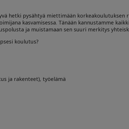
vä hetki pysähtyä miettimään korkeakoulutuksen ro
 toimijana kasvamisessa. Tänään kannustamme kaikk
spolusta ja muistamaan sen suuri merkitys yhteisk
apsesi koulutus?
tus ja rakenteet), työelämä