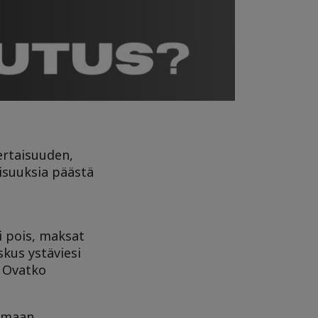
ertaisuuden,
isuuksia päästä
i pois, maksat
skus ystäviesi
. Ovatko
aamaan