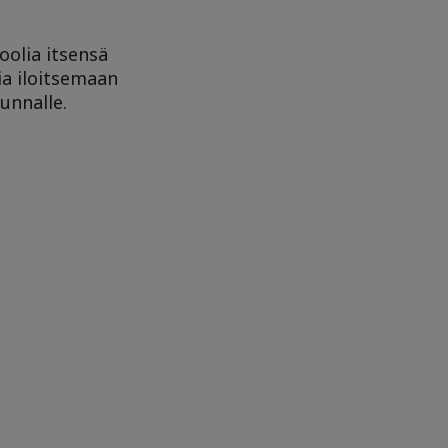
olia itsensä
ia iloitsemaan
unnalle.