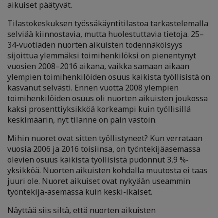
aikuiset päätyvät.
Tilastokeskuksen
työssäkäyntitilastoa
tarkastelemalla
selviää kiinnostavia, mutta huolestuttavia tietoja. 25–
34-vuotiaden nuorten aikuisten todennäköisyys
sijoittua ylemmäksi toimihenkilöksi on pienentynyt
vuosien 2008–2016 aikana, vaikka samaan aikaan
ylempien toimihenkilöiden osuus kaikista työllisistä on
kasvanut selvästi. Ennen vuotta 2008 ylempien
toimihenkilöiden osuus oli nuorten aikuisten joukossa
kaksi prosenttiyksikköä korkeampi kuin työllisillä
keskimäärin, nyt tilanne on päin vastoin.
Mihin nuoret ovat sitten työllistyneet? Kun verrataan
vuosia 2006 ja 2016 toisiinsa, on työntekijäasemassa
olevien osuus kaikista työllisistä pudonnut 3,9 %-
yksikköä. Nuorten aikuisten kohdalla muutosta ei taas
juuri ole. Nuoret aikuiset ovat nykyään useammin
työntekijä-asemassa kuin keski-ikäiset.
Näyttää siis siltä, että nuorten aikuisten