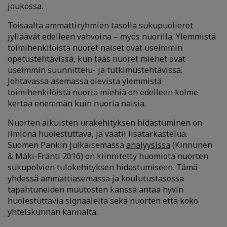
joukossa.
Toisaalta ammattiryhmien tasolla sukupuolierot
jylläävät edelleen vahvoina – myös nuorilla. Ylemmistä
toimihenkilöistä nuoret naiset ovat useimmin
opetustehtävissä, kun taas nuoret miehet ovat
useimmin suunnittelu- ja tutkimustehtävissä.
Johtavassa asemassa olevista ylemmistä
toimihenkilöistä nuoria miehiä on edelleen kolme
kertaa enemmän kuin nuoria naisia.
Nuorten aikuisten urakehityksen hidastuminen on
ilmiönä huolestuttava, ja vaatii lisätarkastelua.
Suomen Pankin julkaisemassa
analyysissa
(Kinnunen
& Mäki-Fränti 2016) on kiinnitetty huomiota nuorten
sukupolvien tulokehityksen hidastumiseen. Tämä
yhdessä ammattiasemassa ja koulutustasossa
tapahtuneiden muutosten kanssa antaa hyvin
huolestuttavia signaaleita sekä nuorten että koko
yhteiskunnan kannalta.