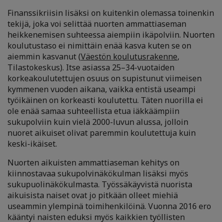
Finanssikriisin lisäksi on kuitenkin olemassa toinenkin
tekijä, joka voi selittää nuorten ammattiaseman
heikkenemisen suhteessa aiempiin ikäpolviin. Nuorten
koulutustaso ei nimittäin enää kasva kuten se on
aiemmin kasvanut (
Väestön koulutusrakenne
,
Tilastokeskus). Itse asiassa 25–34-vuotaiden
korkeakoulutettujen osuus on supistunut viimeisen
kymmenen vuoden aikana, vaikka entistä useampi
työikäinen on korkeasti koulutettu. Täten nuorilla ei
ole enää samaa suhteellista etua iäkkäämpiin
sukupolviin kuin vielä 2000-luvun alussa, jolloin
nuoret aikuiset olivat paremmin koulutettuja kuin
keski-ikäiset.
Nuorten aikuisten ammattiaseman kehitys on
kiinnostavaa sukupolvinäkökulman lisäksi myös
sukupuolinäkökulmasta. Työssäkäyvistä nuorista
aikuisista naiset ovat jo pitkään olleet miehiä
useammin ylempinä toimihenkilöinä. Vuonna 2016 ero
kääntyi naisten eduksi myös kaikkien työllisten