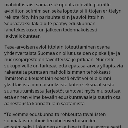
mahdollistaisi samaa sukupuolta oleville pareille
avioliiton solmimisen sekä lopettaisi liittojen erittelyn
rekisteröityihin parisuhteisiin ja avioliittoihin.
Seuraavaksi lakialoite päätyy eduskunnan
lähetekeskustelun jälkeen todennäköisesti
lakivaliokuntaan.
Tasa-arvoisen avioliittolain toteuttaminen osana
yhdenvertaista Suomea on ollut useiden opiskelija- ja
nuorisojärjestöjen tavoitteissa jo pitkään. Nuorelle
sukupolvelle on tärkeää, että epätasa-arvoa ylläpitäviä
rakenteita puretaan mahdollisimman tehokkaasti.
Ihmisten oikeudet lain edessä eivät voi olla kiinni
yksittäisistä ominaisuuksista kuten seksuaalisesta
suuntautumisesta. Järjestöt tahtovat myös muistuttaa,
että ennen viime kevään eduskuntavaaleja suurin osa
äänestäjistä kannatti lain säätämistä.
“Toivomme eduskunnalta rohkeutta tavallisten
suomalaisten ihmisten yhdenvertaisuuden
edistämiseksi. Jokainen ansaitsee tulla tasavertaisesti