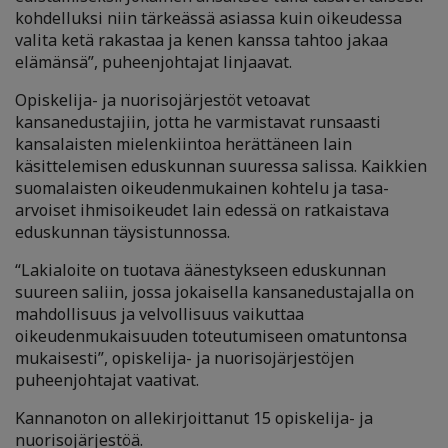
kohdelluksi niin tärkeässä asiassa kuin oikeudessa
valita ketä rakastaa ja kenen kanssa tahtoo jakaa
elämänsä”, puheenjohtajat linjaavat.
Opiskelija- ja nuorisojärjestöt vetoavat
kansanedustajiin, jotta he varmistavat runsaasti
kansalaisten mielenkiintoa herättäneen lain
käsittelemisen eduskunnan suuressa salissa. Kaikkien
suomalaisten oikeudenmukainen kohtelu ja tasa-
arvoiset ihmisoikeudet lain edessä on ratkaistava
eduskunnan täysistunnossa.
“Lakialoite on tuotava äänestykseen eduskunnan
suureen saliin, jossa jokaisella kansanedustajalla on
mahdollisuus ja velvollisuus vaikuttaa
oikeudenmukaisuuden toteutumiseen omatuntonsa
mukaisesti”, opiskelija- ja nuorisojärjestöjen
puheenjohtajat vaativat.
Kannanoton on allekirjoittanut 15 opiskelija- ja
nuorisojärjestöä.