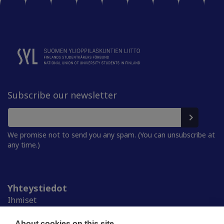
Subscribe our newsletter
We promise not to send you any spam. (You can unsubscribe at
any time.)
Yhteystiedot
Ihmiset
Medialle
About cookies on this site