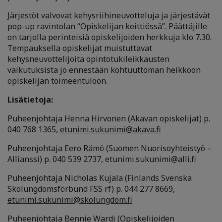
Järjestöt valvovat kehysriihineuvotteluja ja järjestävät
pop-up ravintolan “Opiskelijan keittiössä”. Päättäjille
on tarjolla perinteisiä opiskelijoiden herkkuja klo 7.30.
Tempauksella opiskelijat muistuttavat
kehysneuvottelijoita opintotukileikkausten
vaikutuksista jo ennestään kohtuuttoman heikkoon
opiskelijan toimeentuloon.
Lisätietoja:
Puheenjohtaja Henna Hirvonen (Akavan opiskelijat) p.
040 768 1365,
etunimi.sukunimi@akava.fi
Puheenjohtaja Eero Rämö (Suomen Nuorisoyhteistyö –
Allianssi) p. 040 539 2737, etunimi.sukunimi@alli.fi
Puheenjohtaja Nicholas Kujala (Finlands Svenska
Skolungdomsförbund FSS rf) p. 044 277 8669,
etunimi.sukunimi@skolungdom.fi
Puheenjohtaja Bennie Wardi (Opiskelijoiden