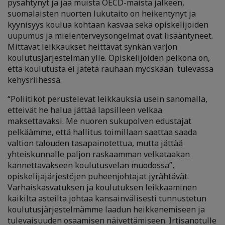
pysähtynyt ja jää muista OECD-maista jälkeen,
suomalaisten nuorten lukutaito on heikentynyt ja
kyynisyys koulua kohtaan kasvaa sekä opiskelijoiden
uupumus ja mielenterveysongelmat ovat lisääntyneet.
Mittavat leikkaukset heittävät synkän varjon
koulutusjärjestelmän ylle. Opiskelijoiden pelkona on,
että koulutusta ei jätetä rauhaan myöskään tulevassa
kehysriihessä.
“Poliitikot perustelevat leikkauksia usein sanomalla,
etteivät he halua jättää lapsilleen velkaa
maksettavaksi. Me nuoren sukupolven edustajat
pelkäämme, että hallitus toimillaan saattaa saada
valtion talouden tasapainotettua, mutta jättää
yhteiskunnalle paljon raskaamman velkataakan
kannettavakseen koulutusvelan muodossa”,
opiskelijajärjestöjen puheenjohtajat jyrähtävät.
Varhaiskasvatuksen ja koulutuksen leikkaaminen
kaikilta asteilta johtaa kansainvälisesti tunnustetun
koulutusjärjestelmämme laadun heikkenemiseen ja
tulevaisuuden osaamisen näivettämiseen. Irtisanotulle