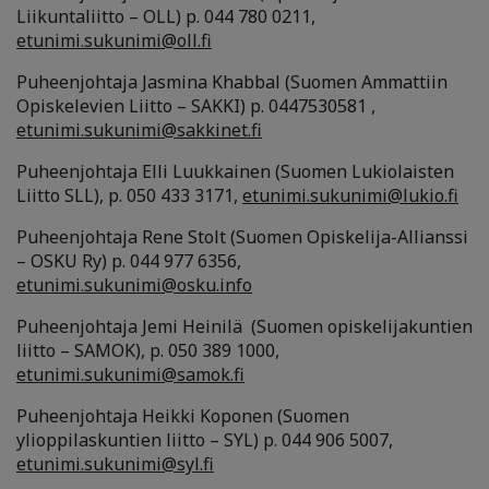
Liikuntaliitto – OLL) p. 044 780 0211,
etunimi.sukunimi@oll.fi
Puheenjohtaja Jasmina Khabbal (Suomen Ammattiin
Opiskelevien Liitto – SAKKI) p. 0447530581 ,
etunimi.sukunimi@sakkinet.fi
Puheenjohtaja Elli Luukkainen (Suomen Lukiolaisten
Liitto SLL), p. 050 433 3171,
etunimi.sukunimi@lukio.fi
Puheenjohtaja Rene Stolt (Suomen Opiskelija-Allianssi
– OSKU Ry) p. 044 977 6356,
etunimi.sukunimi@osku.info
Puheenjohtaja Jemi Heinilä (Suomen opiskelijakuntien
liitto – SAMOK), p. 050 389 1000,
etunimi.sukunimi@samok.fi
Puheenjohtaja Heikki Koponen (Suomen
ylioppilaskuntien liitto – SYL) p. 044 906 5007,
etunimi.sukunimi@syl.fi