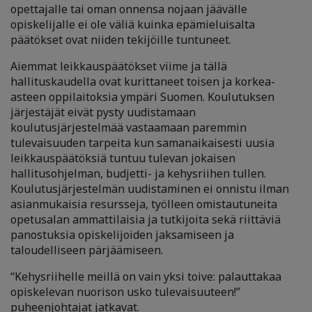
opettajalle tai oman onnensa nojaan jäävälle
opiskelijalle ei ole väliä kuinka epämieluisalta
päätökset ovat niiden tekijöille tuntuneet.
Aiemmat leikkauspäätökset viime ja tällä
hallituskaudella ovat kurittaneet toisen ja korkea-
asteen oppilaitoksia ympäri Suomen. Koulutuksen
järjestäjät eivät pysty uudistamaan
koulutusjärjestelmää vastaamaan paremmin
tulevaisuuden tarpeita kun samanaikaisesti uusia
leikkauspäätöksiä tuntuu tulevan jokaisen
hallitusohjelman, budjetti- ja kehysriihen tullen.
Koulutusjärjestelmän uudistaminen ei onnistu ilman
asianmukaisia resursseja, työlleen omistautuneita
opetusalan ammattilaisia ja tutkijoita sekä riittäviä
panostuksia opiskelijoiden jaksamiseen ja
taloudelliseen pärjäämiseen.
“Kehysriihelle meillä on vain yksi toive: palauttakaa
opiskelevan nuorison usko tulevaisuuteen!”
puheenjohtajat jatkavat.