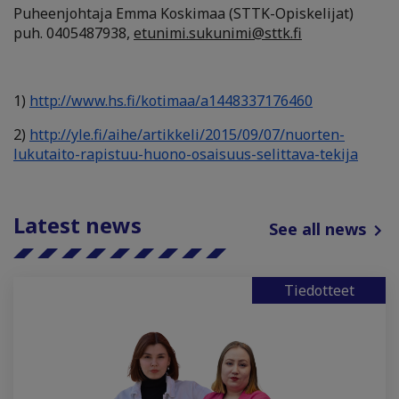
Puheenjohtaja Emma Koskimaa (STTK-Opiskelijat)
puh. 0405487938,
etunimi.sukunimi@sttk.fi
1)
http://www.hs.fi/kotimaa/
a1448337176460
2)
http://yle.fi/aihe/
artikkeli/2015/09/07/nuorten-
lukutaito-rapistuu-huono-
osaisuus-selittava-tekija
Latest news
See all news
Tiedotteet