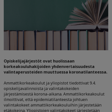
Opiskelijajärjestöt ovat huolissaan
korkeakouluhakijoiden yhdenvertaisuudesta
valintaperusteiden muuttuessa koronatilanteessa.
Ammattikorkeakoulut ja yliopistot tiedottivat 9.4.
opiskelijavalinnoista ja valintakokeiden
järjestämisestä korona-aikana. Ammattikorkeakoulut
ilmoittivat, että epidemiatilanteesta johtuen
valintakokeet ammattikorkeakouluihin järjestetään
etäkokeina. Yliopistojen valintakokeet järjestetään