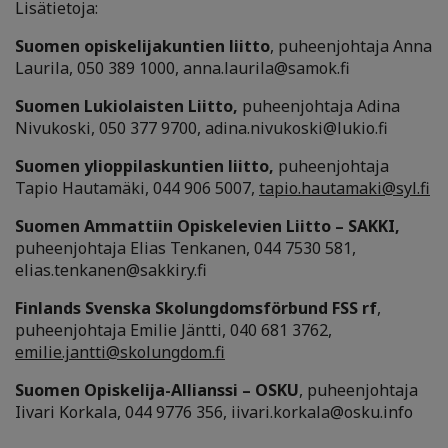
Lisätietoja
:
Suomen opiskelijakuntien liitto
,
puheenjohtaja Anna
Laurila, 050 389 1000, anna.laurila@samok.fi
Suomen Lukiolaisten Liitto,
puheenjohtaja Adina
Nivukoski, 050 377 9700, adina.nivukoski@lukio.fi
Suomen ylioppilaskuntien liitto,
puheenjohtaja
Tapio Hautamäki, 044 906 5007,
tapio.hautamaki@syl.fi
Suomen Ammattiin Opiskelevien Liitto – SAKKI,
puheenjohtaja Elias Tenkanen, 044 7530 581,
elias.tenkanen@sakkiry.fi
Finlands Svenska Skolungdomsförbund FSS rf
,
puheenjohtaja Emilie Jäntti, 040 681 3762,
emilie.jantti@skolungdom.fi
Suomen Opiskelija-Allianssi – OSKU
, puheenjohtaja
Iivari Korkala, 044 9776 356, iivari.korkala@osku.info