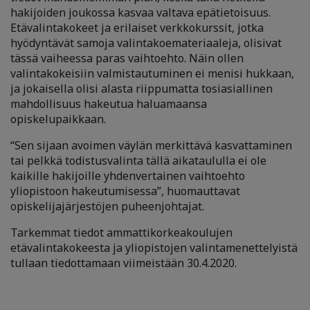
hakijoiden joukossa kasvaa valtava epätietoisuus.
Etävalintakokeet ja erilaiset verkkokurssit, jotka
hyödyntävät samoja valintakoemateriaaleja, olisivat
tässä vaiheessa paras vaihtoehto. Näin ollen
valintakokeisiin valmistautuminen ei menisi hukkaan,
ja jokaisella olisi alasta riippumatta tosiasiallinen
mahdollisuus hakeutua haluamaansa
opiskelupaikkaan.
“Sen sijaan avoimen väylän merkittävä kasvattaminen
tai pelkkä todistusvalinta tällä aikataululla ei ole
kaikille hakijoille yhdenvertainen vaihtoehto
yliopistoon hakeutumisessa”, huomauttavat
opiskelijajärjestöjen puheenjohtajat.
Tarkemmat tiedot ammattikorkeakoulujen
etävalintakokeesta ja yliopistojen valintamenettelyistä
tullaan tiedottamaan viimeistään 30.4.2020.