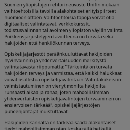
Suomen yliopistojen rehtorineuvosto Unifin mukaan
vaihtoehtoisilla tavoilla alakohtaiset erityispiirteet
huomioon ottaen. Vaihtoehtoisia tapoja voivat olla
digitaaliset valintatavat, verkkokurssit,
todistusvalinnan tai avoimen yliopiston väylän valinta.
Poikkeusjärjestelyjen tavoitteena on turvata sekä
hakijoiden että henkilökunnan terveys.
Opiskelijajärjestöt peräänkuuluttavat hakijoiden
hyvinvoinnin ja yhdenvertaisuuden merkitystä
valintatavasta riippumatta: “Tärkeintä on turvata
hakijoiden terveys ja varmistaa, että kaikki halukkaat
voivat osallistua opiskelijavalintaan. Valintakokeisiin
valmistautuminen on vienyt monilta hakijoilta
runsaasti aikaa ja rahaa, joten mahdollisimman
yhdenvertaisten opiskelijavalintojen turvaaminen on
ensiarvoisen tärkeää”, opiskelijajärjestöjen
puheenjohtajat muistuttavat.
Hakijoiden kannalta on tärkeää saada alakohtaiset
tiedot mahdollisimman pian, koska tällä hetkellä