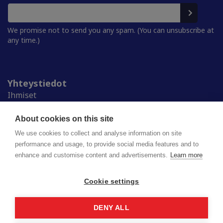
We promise not to send you any spam. (You can unsubscribe at
any time.)
Yhteystiedot
Ihmiset
Medialle
Ylioppilaskunnat
About cookies on this site
Alumnille
We use cookies to collect and analyse information on site
performance and usage, to provide social media features and to
enhance and customise content and advertisements.
Learn more
Suomen ylioppilaskuntien liitto (SYL) ry
Lapinrinne 2 | 00180 Helsinki
syl@syl.fi
Cookie settings
DENY ALL