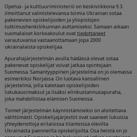
Opetus- ja kulttuuriministeriö on keskiviikkona 9.3.
ilmoittanut valmistelevansa toimia Ukrainan sotaa
pakenevien opiskelijoiden ja yliopistojen
tutkimushenkilökunnan auttamiseksi. Samaan aikaan
suomalaiset korkeakoulut ovat
tiedottaneet
varautuvansa vastaanottamaan jopa 2000
ukrainalaista opiskelijaa.
Apurahajärjestelmän avulla hädässä olevat sotaa
pakenevat opiskelijat voivat jatkaa opintojaan
Suomessa. Samantyyppinen järjestelmä on jo olemassa
esimerkiksi Norjassa. On luotava kansallinen
järjestelmä, jolla katetaan opiskelijoiden
lukukausimaksut ja lisäksi elinkustannusapuraha,
joka mahdollistaa elämisen Suomessa.
Toimet järjestelmän käynnistämiseksi on aloitettava
välittömästi. Opiskelijajärjestöt ovat saaneet lukuisia
yhteydenottoja erilaisissa tilanteissa olevilta
Ukrainasta paenneilta opiskelijoilta. Osa heistä on jo