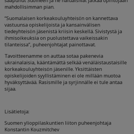
saapunut Suomeen ja he haluaisivat jatkaa opintojaan
mahdollisimman pian.
“Suomalaisen korkeakouluyhteisön on kannettava
vastuunsa opiskelijoista ja kansainvälisen
tiedeyhteisön jäsenistä kriisin keskellä. Sivistystä ja
ihmisoikeuksia on puolustettava vaikeissakin
tilanteissa”, puheenjohtajat painottavat.
Tavoitteenamme on auttaa sotaa pakenevia
ukrainalaisia, kääntämättä selkää venäläistaustaisille
korkeakouluyhteisön jäsenille. Yksittäisten
opiskelijoiden syyllistäminen ei ole millään muotoa
hyväksyttävää. Rasismille ja syrjinnälle ei tule antaa
sijaa.
Lisätietoja:
Suomen ylioppilaskuntien liiton puheenjohtaja
Konstantin Kouzmitchev