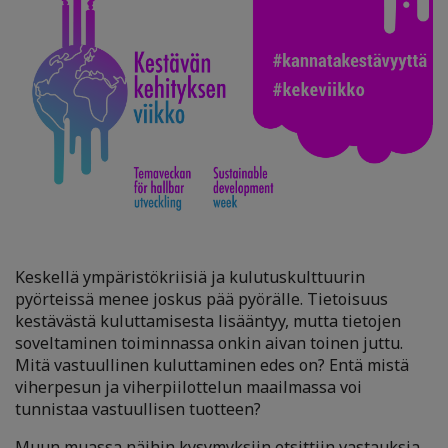
Keskellä ympäristökriisiä ja kulutuskulttuurin
pyörteissä menee joskus pää pyörälle. Tietoisuus
kestävästä kuluttamisesta lisääntyy, mutta tietojen
soveltaminen toiminnassa onkin aivan toinen juttu.
Mitä vastuullinen kuluttaminen edes on? Entä mistä
viherpesun ja viherpiilottelun maailmassa voi
tunnistaa vastuullisen tuotteen?
Muun muassa näihin kysymyksiin etsittiin vastauksia