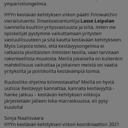
ympäristöongelmia.
HYYn kestävän kehityksen viikon päätti Finnwatchin
vierailuluento. Ilmastoasiantuntija
Lasse Leipolan
luennolla kuultiin yritysvastuusta ja siitä, miten me
opiskelijat pystymme vaikuttamaan yritysten
vastuullisuuteen ja sitä kautta kestävään kehitykseen.
Myös Leipola totesi, että kestävyysongelmia ei
ratkaista yksittäisten ihmisten teoilla, vaan tarvitaan
rakenteellista muutosta. Meillä jokaisella on kuitenkin
mahdollisuus vaikuttaa ja jokainen meistä voi vaatia
yrityksiltä ja politikoilta kestävämpiä toimia.
Kuulostiko ohjelma kiinnostavalta? Meillä on hyviä
uutisia: Kestävyys kannattaa, kannata kestävyyttä -
hanke jatkuu – kestävän kehityksen viikkoja
järjestetään jälleen loka-marraskuussa, eli pysy
kuulolla!
Sonja Naalisvaara
HYYn kestävän kehityksen viikon koordinaattori 2021