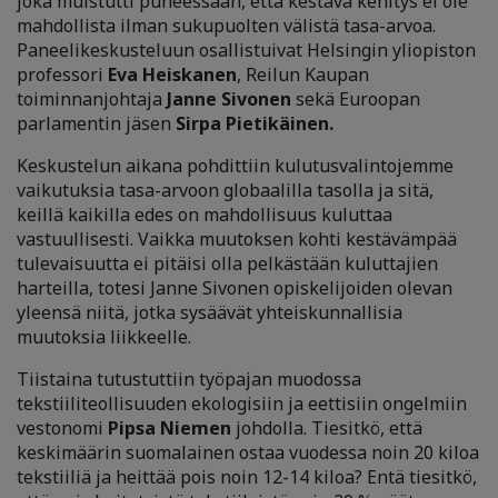
joka muistutti puheessaan, että kestävä kehitys ei ole
mahdollista ilman sukupuolten välistä tasa-arvoa.
Paneelikeskusteluun osallistuivat Helsingin yliopiston
professori
Eva Heiskanen
, Reilun Kaupan
toiminnanjohtaja
Janne Sivonen
sekä Euroopan
parlamentin jäsen
Sirpa Pietikäinen.
Keskustelun aikana pohdittiin kulutusvalintojemme
vaikutuksia tasa-arvoon globaalilla tasolla ja sitä,
keillä kaikilla edes on mahdollisuus kuluttaa
vastuullisesti. Vaikka muutoksen kohti kestävämpää
tulevaisuutta ei pitäisi olla pelkästään kuluttajien
harteilla, totesi Janne Sivonen opiskelijoiden olevan
yleensä niitä, jotka sysäävät yhteiskunnallisia
muutoksia liikkeelle.
Tiistaina tutustuttiin työpajan muodossa
tekstiiliteollisuuden ekologisiin ja eettisiin ongelmiin
vestonomi
Pipsa Niemen
johdolla. Tiesitkö, että
keskimäärin suomalainen ostaa vuodessa noin 20 kiloa
tekstiiliä ja heittää pois noin 12-14 kiloa? Entä tiesitkö,