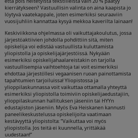
että pois heitetyistä tekstiileistä vain 20 % päätyy
kierrätykseen? Vastuullisin valinta on aina kaapista jo
löytyvä vaatekappale, joten esimerkiksi seuraaviin
vuosijuhliin kannattaa kysyä mekkoa kaverilta lainaan!
Keskiviikkona ohjelmassa oli vaikuttajakoulutus, jossa
järjestöaktiivien johdolla pohdittiin sitä, miten
opiskelija voi edistää vastuullista kuluttamista
yliopistolla ja opiskelijajärjestöissä. Nykyään
esimerkiksi opiskelijahaalareistakin on tarjolla
vastuullisempia vaihtoehtoja tai voit esimerkiksi
ehdottaa järjestöllesi vegaanisen ruoan painottamista
tapahtumien tarjoiluissa! Yliopistossa ja
ylioppilaskunnassa voit vaikuttaa ottamalla yhteyttä
esimerkiksi yliopistolla toimiviin opiskelijaedustajiin,
ylioppilaskunnan hallituksen jäseniin tai HYYn
edustajiston jäseniin. Myös Eva Heiskanen kannusti
paneelikeskustelussa opiskelijoita vaatimaan
kestävyyttä yliopistolta: ”Vaikuttaa voi myös
yliopistolla. Jos teitä ei kuunnella, yrittäkää
uudestaan!”