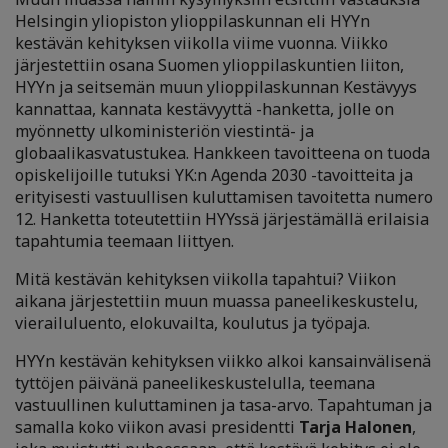
Helsingin yliopiston ylioppilaskunnan eli HYYn
kestävän kehityksen viikolla viime vuonna. Viikko
järjestettiin osana Suomen ylioppilaskuntien liiton,
HYYn ja seitsemän muun ylioppilaskunnan Kestävyys
kannattaa, kannata kestävyyttä -hanketta, jolle on
myönnetty ulkoministeriön viestintä- ja
globaalikasvatustukea. Hankkeen tavoitteena on tuoda
opiskelijoille tutuksi YK:n Agenda 2030 -tavoitteita ja
erityisesti vastuullisen kuluttamisen tavoitetta numero
12. Hanketta toteutettiin HYYssä järjestämällä erilaisia
tapahtumia teemaan liittyen.
Mitä kestävän kehityksen viikolla tapahtui? Viikon
aikana järjestettiin muun muassa paneelikeskustelu,
vierailuluento, elokuvailta, koulutus ja työpaja.
HYYn kestävän kehityksen viikko alkoi kansainvälisenä
tyttöjen päivänä paneelikeskustelulla, teemana
vastuullinen kuluttaminen ja tasa-arvo. Tapahtuman ja
samalla koko viikon avasi presidentti
Tarja Halonen
,