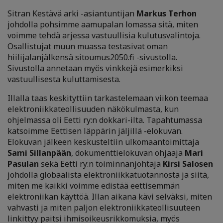
Sitran Kestävä arki -asiantuntijan
Markus Terhon
johdolla pohsimme aamupalan lomassa sitä, miten
voimme tehdä arjessa vastuullisia kulutusvalintoja.
Osallistujat muun muassa testasivat oman
hiilijalanjälkensä sitoumus2050.fi -sivustolla.
Sivustolla annetaan myös vinkkejä esimerkiksi
vastuullisesta kuluttamisesta.
Illalla taas keskityttiin tarkastelemaan viikon teemaa
elektroniikkateollisuuden näkökulmasta, kun
ohjelmassa oli Eetti ry:n dokkari-ilta. Tapahtumassa
katsoimme Eettisen läppärin jäljillä -elokuvan.
Elokuvan jälkeen keskusteltiin ulkomaantoimittaja
Sami Sillanpään
, dokumenttielokuvan ohjaaja
Mari
Pasulan
sekä Eetti ry:n toiminnanjohtaja
Kirsi Salosen
johdolla globaalista elektroniikkatuotannosta ja siitä,
miten me kaikki voimme edistää eettisemmän
elektroniikan käyttöä. Illan aikana kävi selväksi, miten
vahvasti ja miten paljon elektroniikkateollisuuteen
linkittyy paitsi ihmisoikeusrikkomuksia, myös