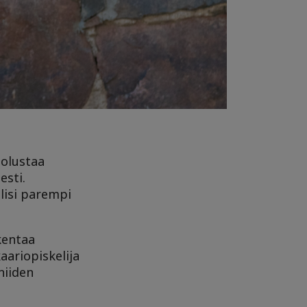
uolustaa
esti.
lisi parempi
akentaa
aariopiskelija
niiden