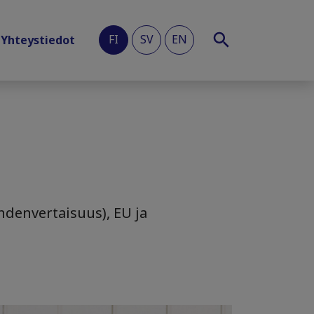
FI
SV
EN
Yhteystiedot
yhdenvertaisuus), EU ja