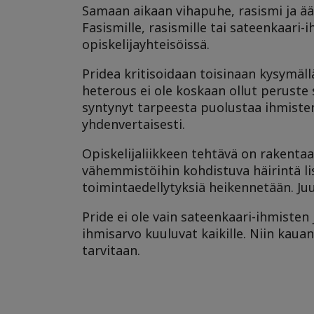
Samaan aikaan vihapuhe, rasismi ja ää
Fasismille, rasismille tai sateenkaari-i
opiskelijayhteisöissä.
Pridea kritisoidaan toisinaan kysymäll
heterous ei ole koskaan ollut peruste sy
syntynyt tarpeesta puolustaa ihmisten 
yhdenvertaisesti.
Opiskelijaliikkeen tehtävä on rakenta
vähemmistöihin kohdistuva häirintä lis
toimintaedellytyksiä heikennetään. Juuri
Pride ei ole vain sateenkaari-ihmisten 
ihmisarvo kuuluvat kaikille. Niin kaua
tarvitaan.