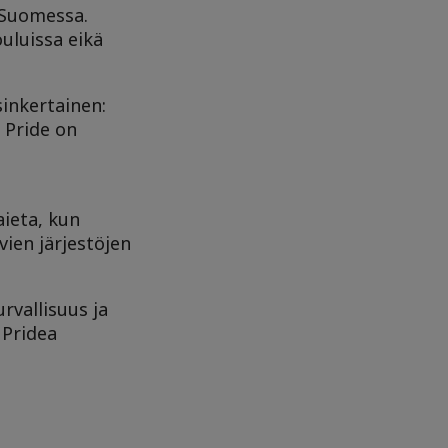
 Suomessa.
ouluissa eikä
sinkertainen:
. Pride on
aieta, kun
vien järjestöjen
rvallisuus ja
 Pridea