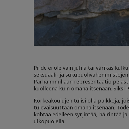
Pride ei ole vain juhla tai värikäs kul
seksuaali- ja sukupuolivähemmistöjen o
Parhaimmillaan representaatio pelasta
kuolleena kuin omana itsenään. Siksi P
Korkeakoulujen tulisi olla paikkoja, jo
tulevaisuuttaan omana itsenään. Todell
kohtaa edelleen syrjintää, häirintää 
ulkopuolella.