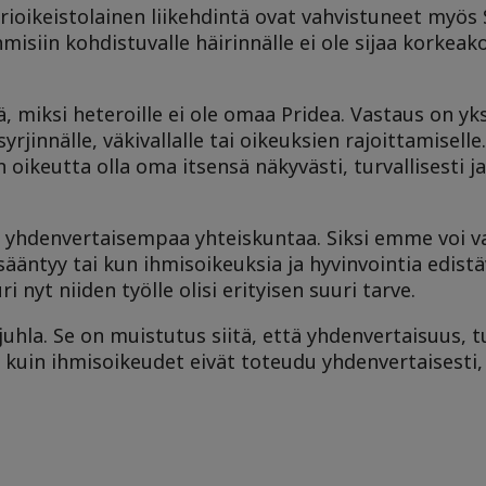
rioikeistolainen liikehdintä ovat vahvistuneet myös
hmisiin kohdistuvalle häirinnälle ei ole sijaa korkeak
ä, miksi heteroille ei ole omaa Pridea. Vastaus on yk
rjinnälle, väkivallalle tai oikeuksien rajoittamiselle
oikeutta olla oma itsensä näkyvästi, turvallisesti ja
a yhdenvertaisempaa yhteiskuntaa. Siksi emme voi v
ääntyy tai kun ihmisoikeuksia ja hyvinvointia edistä
 nyt niiden työlle olisi erityisen suuri tarve.
juhla. Se on muistutus siitä, että yhdenvertaisuus, tu
n kuin ihmisoikeudet eivät toteudu yhdenvertaisesti,