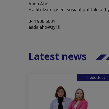
Aada Aho
Hallituksen jäsen, sosiaalipolitiikka (h
044 906 5001
aada.aho@syl.fi
Latest news
Tiedotteet