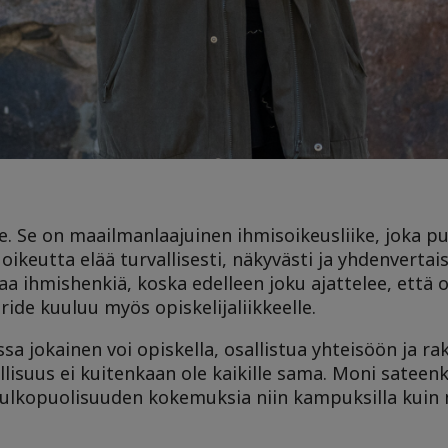
kue. Se on maailmanlaajuinen ihmisoikeusliike, joka p
ikeutta elää turvallisesti, näkyvästi ja yhdenvertais
a ihmishenkiä, koska edelleen joku ajattelee, että o
ride kuuluu myös opiskelijaliikkeelle.
issa jokainen voi opiskella, osallistua yhteisöön ja r
isuus ei kuitenkaan ole kaikille sama. Moni sateenk
ja ulkopuolisuuden kokemuksia niin kampuksilla kuin 