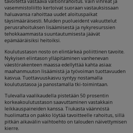
tavoitetta vastaava valtionrahoitus. Vain vihreät ja
vasemmistoliitto kertoivat suoraan vastauksissaan
haluavansa rahoittaa uudet aloituspaikat
täysimääräisesti. Muiden puolueident vakuuttelut
perusrahoituksen lisäämisestä ja nykyresurssien
tehokkaammasta suuntautumisesta jäävät
epämääräisiksi heitoiksi.
Koulutustason nosto on elintärkeä poliittinen tavoite.
Nykyisen elintason ylläpitäminen vanhenevan
väestörakenteen maassa edellyttää kahta asiaa:
maahanmuuton lisäämistä ja työvoiman tuottavuuden
kasvua. Tuottavuuskasvu syntyy nostamalla
koulutustasoa ja panostamalla tki-toimintaan.
Tulevalla vaalikaudella pistetään 50 prosentin
korkeakoulutustason saavuttaminen vastakkain
leikkauspaineiden kanssa. Tiukasta väännöstä
huolimatta on pakko löytää tavoitteelle rahoitus, sillä
pitkän aikavälin vaihtoehto on talouden näivettymisen
kierre.