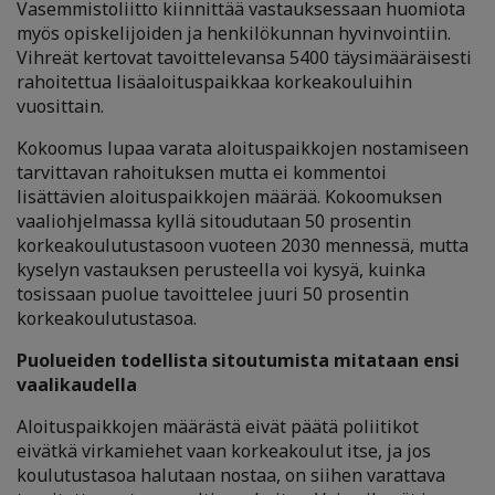
Vasemmistoliitto kiinnittää vastauksessaan huomiota
myös opiskelijoiden ja henkilökunnan hyvinvointiin.
Vihreät kertovat tavoittelevansa 5400 täysimääräisesti
rahoitettua lisäaloituspaikkaa korkeakouluihin
vuosittain.
Kokoomus lupaa varata aloituspaikkojen nostamiseen
tarvittavan rahoituksen mutta ei kommentoi
lisättävien aloituspaikkojen määrää. Kokoomuksen
vaaliohjelmassa kyllä sitoudutaan 50 prosentin
korkeakoulutustasoon vuoteen 2030 mennessä, mutta
kyselyn vastauksen perusteella voi kysyä, kuinka
tosissaan puolue tavoittelee juuri 50 prosentin
korkeakoulutustasoa.
Puolueiden todellista sitoutumista mitataan ensi
vaalikaudella
Aloituspaikkojen määrästä eivät päätä poliitikot
eivätkä virkamiehet vaan korkeakoulut itse, ja jos
koulutustasoa halutaan nostaa, on siihen varattava