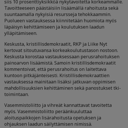
siis 10 prosenttiyksikköä nykytavoitetta korkeammalle.
Tavoitteeseen päästäisiin lisäämällä rahoitusta sekä
suuntaamalla nykyisiä resursseja tehokkaammin.
Puolueen vastauksessa kiinnitetään huomiota myös
läpäisyn kehittämiseen ja koulutuksen laadun
ylläpitämiseen.
Keskusta, kristillisdemokraatit, RKP ja Liike Nyt
kertovat sitoutuvansa korkeakoulutustason nostoon.
Keskusta korostaa vastauksessaan perusrahoituksen
painoarvon lisäämistä. Samoin kristillisdemokraatit
kommentoivat, että perusrahoitus on laitettava
kuntoon pitkäjänteisesti. Kristillisdemokraattien
vastauksessa mainitaan lisäksi jatkuvan oppimisen
mahdollisuuksien kehittäminen sekä panostukset tki-
toimintaan.
Vasemmistoliitto ja vihreät kannattavat tavoitetta
myös. Vasemmistoliitto peräänkuuluttaa
aloituspaikkojen lisärahoitusta opetuksen ja
ohjauksen laadun säilyttämisen nimissä.