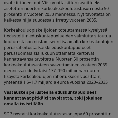
ovat kiittäneet ohi. Viisi vuotta sitten tavoitteeksi
asetettiin nuorten korkeakeakoulutustason nosto 50
prosenttiin vuoteen 2030 mennessä. Nyt tavoitetta on
kaikessa hiljaisuudessa siirretty vuoteen 2035.
Korkeakouluopiskelijoiden toteuttamassa kyselyssä
tiedusteltiin eduskuntapuolueiden valmiutta sitoutua
koulutustason nostamiseen lisäämällä korkeakoulujen
perusrahoitusta. Kaikki eduskuntapuolueet
perussuomalaisia lukuun ottamatta kertoivat
kannattavansa tavoitetta. Nuorten 50 prosentin
korkeakoulutusasteen saavuttaminen vuoteen 2035
mennessä edellyttäisi 177–190 miljoonan euron
lisäystä korkeakoulujen rahoitukseen vuosittain,
yhteensä 1,5–1,7 miljardia euroa vuosina 2023–2035.
Vastausten perusteella eduskuntapuolueet
kannattavat pitkälti tavoitetta, toki jokainen
omalla twistillään
SDP nostaisi korkeakoulutustason jopa 60 prosenttiin,