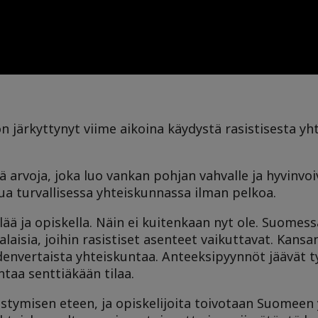
on järkyttynyt viime aikoina käydystä rasistisesta yh
 arvoja, joka luo vankan pohjan vahvalle ja hyvinvoi
sua turvallisessa yhteiskunnassa ilman pelkoa.
lää ja opiskella. Näin ei kuitenkaan nyt ole. Suomes
isia, joihin rasistiset asenteet vaikuttavat. Kansan
denvertaista yhteiskuntaa. Anteeksipyynnöt jäävät tyh
ntaa senttiäkään tilaa.
listymisen eteen, ja opiskelijoita toivotaan Suomeen