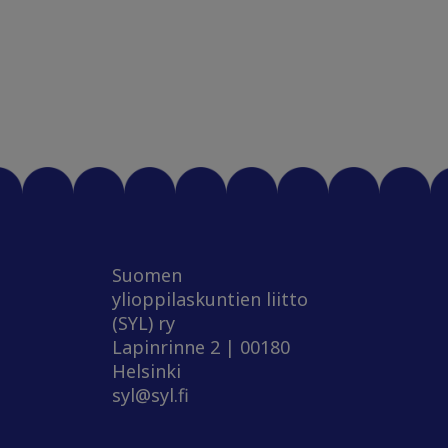
Suomen
ylioppilaskuntien liitto
(SYL) ry
Lapinrinne 2 | 00180
Helsinki
syl@syl.fi