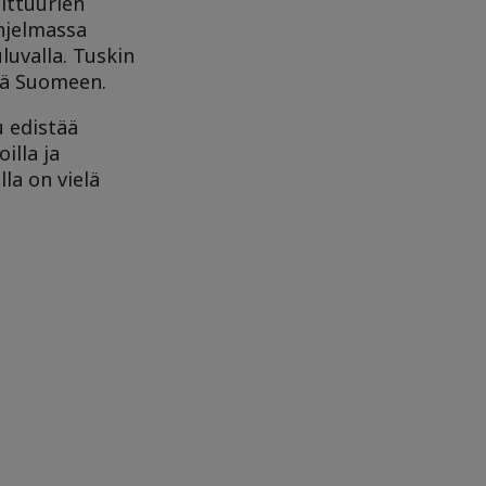
lttuurien
ohjelmassa
luvalla. Tuskin
dä Suomeen.
u edistää
illa ja
la on vielä