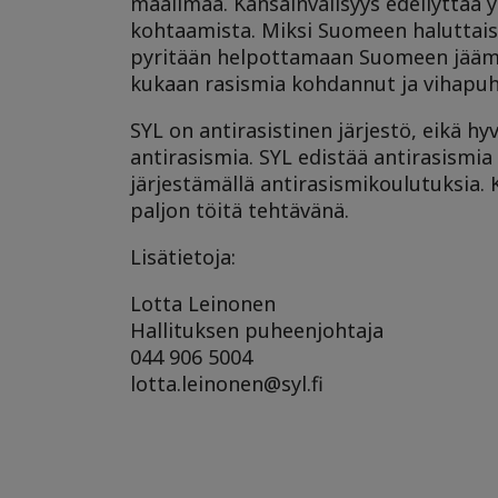
maailmaa. Kansainvälisyys edellyttää 
kohtaamista. Miksi Suomeen haluttaisi
pyritään helpottamaan Suomeen jäämist
kukaan rasismia kohdannut ja vihapuh
SYL on antirasistinen järjestö, eikä hyv
antirasismia. SYL edistää antirasismia 
järjestämällä antirasismikoulutuksia. K
paljon töitä tehtävänä.
Lisätietoja:
Lotta Leinonen
Hallituksen puheenjohtaja
044 906 5004
lotta.leinonen@syl.fi