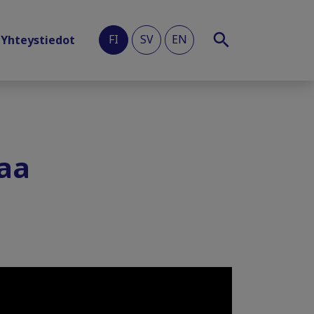
FI
SV
EN
Yhteystiedot
laa