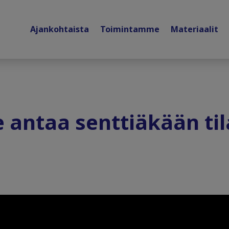
Ajankohtaista
Toimintamme
Materiaalit
le antaa senttiäkään ti