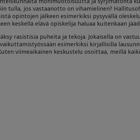
yhteiskunnalta monimuotoisuutta ja syrjimätöntä ku
in tulla, jos vastaanotto on vihamielinen? Hallitus
ä opintojen jälkeen esimerkiksi pysyvällä oleskelu
een keskellä elävä opiskelija haluaa kuitenkaan jää
äksy rasistisia puheita ja tekoja. Jokaisella on vastu
vaikuttamistyössään esimerkiksi kirjallisilla lausunno
uten viimeaikainen keskustelu osoittaa, meillä kaikil