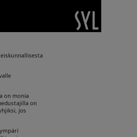
teiskunnallisesta
valle
sa on monia
edustajilla on
jiksi, jos
 ympäri