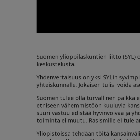
Suomen ylioppilaskuntien liitto (SYL) 
keskustelusta.
Yhdenvertaisuus on yksi SYLin syvimpiä
yhteiskunnalle. Jokaisen tulisi voida a
Suomen tulee olla turvallinen paikka e
etniseen vähemmistöön kuuluvia kansala
suuri vastuu edistää hyvinvoivaa ja yh
toiminta ei muutu. Rasismille ei tule a
Yliopistoissa tehdään töitä kansainvä