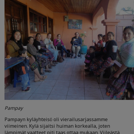
Pampay
Pampayn kyläyhteisö oli vierailusarjassamme
viimeinen. Kylä sijaitsi huiman korkealla, joten
lämpimät vaatteet piti taas ottaa mukaan. Viileästä