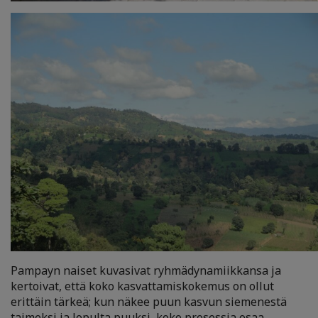
Pampayn naiset kuvasivat ryhmädynamiikkansa ja
kertoivat, että koko kasvattamiskokemus on ollut
erittäin tärkeä; kun näkee puun kasvun siemenestä
taimeksi ja lopulta puuksi, koko prosessia osaa