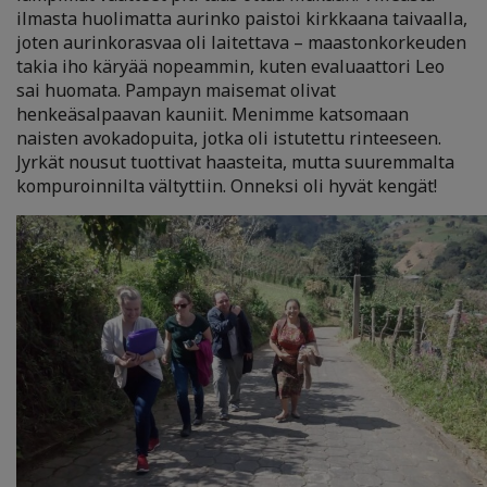
ilmasta huolimatta aurinko paistoi kirkkaana taivaalla,
joten aurinkorasvaa oli laitettava – maastonkorkeuden
takia iho käryää nopeammin, kuten evaluaattori Leo
sai huomata. Pampayn maisemat olivat
henkeäsalpaavan kauniit. Menimme katsomaan
naisten avokadopuita, jotka oli istutettu rinteeseen.
Jyrkät nousut tuottivat haasteita, mutta suuremmalta
kompuroinnilta vältyttiin. Onneksi oli hyvät kengät!