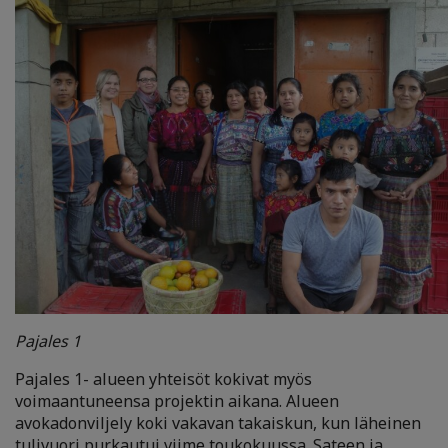
Pajales 1
Pajales 1- alueen yhteisöt kokivat myös
voimaantuneensa projektin aikana. Alueen
avokadonviljely koki vakavan takaiskun, kun läheinen
tulivuori purkautui viime toukokuussa. Sateen ja