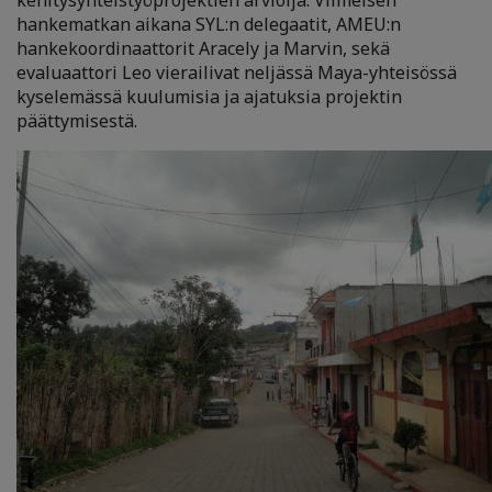
kehitysyhteistyöprojektien arvioija. Viimeisen
hankematkan aikana SYL:n delegaatit, AMEU:n
hankekoordinaattorit Aracely ja Marvin, sekä
evaluaattori Leo vierailivat neljässä Maya-yhteisössä
kyselemässä kuulumisia ja ajatuksia projektin
päättymisestä.