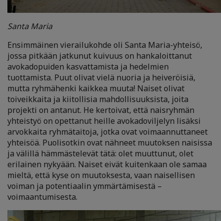
Santa Maria
Ensimmäinen vierailukohde oli Santa Maria-yhteisö,
jossa pitkään jatkunut kuivuus on hankaloittanut
avokadopuiden kasvattamista ja hedelmien
tuottamista. Puut olivat vielä nuoria ja heiveröisiä,
mutta ryhmähenki kaikkea muuta! Naiset olivat
toiveikkaita ja kiitollisia mahdollisuuksista, joita
projekti on antanut. He kertoivat, että naisryhmän
yhteistyö on opettanut heille avokadoviljelyn lisäksi
arvokkaita ryhmätaitoja, jotka ovat voimaannuttaneet
yhteisöä. Puolisotkin ovat nähneet muutoksen naisissa
ja välillä hämmästelevät tätä: olet muuttunut, olet
erilainen nykyään. Naiset eivät kuitenkaan ole samaa
mieltä, että kyse on muutoksesta, vaan naisellisen
voiman ja potentiaalin ymmärtämisestä –
voimaantumisesta.