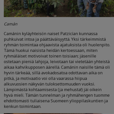
Camán
Camánin kyläyhteisön naiset Patzicían kunnassa
puhkuivat intoa ja päättäväisyyttä. Yksi tärkeimmistä
ryhmän toimintaa ohjaavista ajatuksista oli huolenpito.
Tämä huokui naisista heidän kertoessaan, miten
ryhmäläiset motivoivat toinen toisiaan; jäsenille
ostetaan pieniä lahjoja, leivotaan tai vietetään yhteistä
aikaa kahvikupposen äärellä. Camánin naisille tämä oli
hyvin tärkeää, sillä avokadosatoa odottavan aika on
pitkä, ja motivaatio voi olla vaarassa hiipua
alkuvuosien näkyvän tuloksettomuuden vuoksi.
Lämpimästä kohtaamisesta (ja mehusta!) jäi oikein
hyvä mieli. Tämän tunnelman ja ryhmähengen tuomme
ehdottomasti tuliaisena Suomeen ylioppilaskuntien ja
kenkun toimintaan.