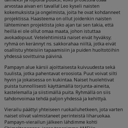
arvostaa aivan eri tavalla! Leo kyseli naisten
kokemuksista ja ongelmista, joita he ovat kohdanneet
projektissa. Haasteema on ollut joidenkin naisten
lähteminen projektista joko ajan tai sen takia, että
heillä ei ole ollut omaa maata, johon istuttaa
avokadopuut. Vetelehtimistä naiset eivät hyväksy;
ryhmä on kerännyt ns. sakkorahaa niiltä, jotka eivät
osallistu yhteisiin tapaamisiin ja puiden huoltotöihin
yhdessä sovittuina päivinä.
Pampayn alue kärsii ajoittaisesta kuivuudesta sekä
tuulista, jotka pahentavat eroosiota. Puut voivat silti
hyvin ja jokaisessa on kukintaa. Naiset huolehtivat
puista tunnollisesti käyttämällä torjunta-aineita,
kastelemalla ja siistimällä puita. Ryhmällä on siis
tahdonvoimaa tehdä paljon yhdessä ja kehittyä.
Vierailu päättyi yhteiseen ruokailuhetkeen, jota varten
naiset olivat valmistaneet perinteistä liharuokaa.
Pampayn-vierailun jälkeen lähdimme kohti