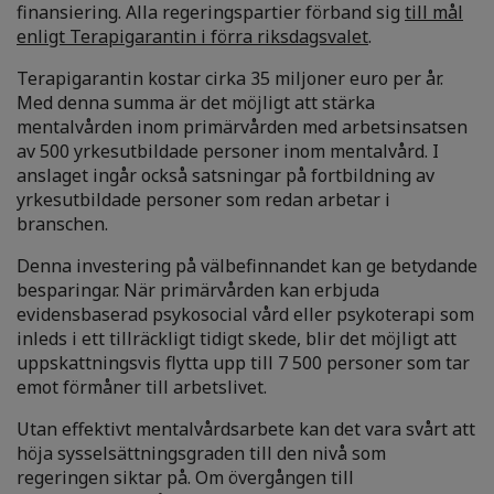
finansiering. Alla regeringspartier förband sig
till mål
enligt Terapigarantin i förra riksdagsvalet
.
Terapigarantin kostar cirka 35 miljoner euro per år.
Med denna summa är det möjligt att stärka
mentalvården inom primärvården med arbetsinsatsen
av 500 yrkesutbildade personer inom mentalvård. I
anslaget ingår också satsningar på fortbildning av
yrkesutbildade personer som redan arbetar i
branschen.
Denna investering på välbefinnandet kan ge betydande
besparingar. När primärvården kan erbjuda
evidensbaserad psykosocial vård eller psykoterapi som
inleds i ett tillräckligt tidigt skede, blir det möjligt att
uppskattningsvis flytta upp till 7 500 personer som tar
emot förmåner till arbetslivet.
Utan effektivt mentalvårdsarbete kan det vara svårt att
höja sysselsättningsgraden till den nivå som
regeringen siktar på. Om övergången till