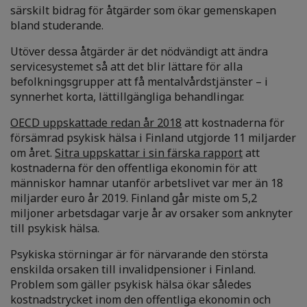
särskilt bidrag för åtgärder som ökar gemenskapen
bland studerande.
Utöver dessa åtgärder är det nödvändigt att ändra
servicesystemet så att det blir lättare för alla
befolkningsgrupper att få mentalvårdstjänster – i
synnerhet korta, lättillgängliga behandlingar.
OECD uppskattade redan år 2018
att kostnaderna för
försämrad psykisk hälsa i Finland utgjorde 11 miljarder
om året.
Sitra uppskattar i sin färska rapport
att
kostnaderna för den offentliga ekonomin för att
människor hamnar utanför arbetslivet var mer än 18
miljarder euro år 2019. Finland går miste om 5,2
miljoner arbetsdagar varje år av orsaker som anknyter
till psykisk hälsa.
Psykiska störningar är för närvarande den största
enskilda orsaken till invalidpensioner i Finland.
Problem som gäller psykisk hälsa ökar således
kostnadstrycket inom den offentliga ekonomin och