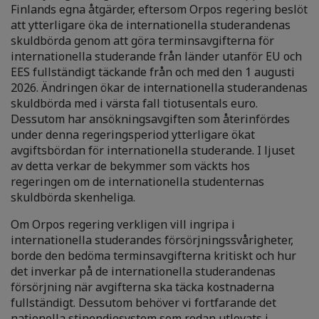
Finlands egna åtgärder, eftersom Orpos regering beslöt
att ytterligare öka de internationella studerandenas
skuldbörda genom att göra terminsavgifterna för
internationella studerande från länder utanför EU och
EES fullständigt täckande från och med den 1 augusti
2026. Ändringen ökar de internationella studerandenas
skuldbörda med i värsta fall tiotusentals euro.
Dessutom har ansökningsavgiften som återinfördes
under denna regeringsperiod ytterligare ökat
avgiftsbördan för internationella studerande. I ljuset
av detta verkar de bekymmer som väckts hos
regeringen om de internationella studenternas
skuldbörda skenheliga.
Om Orpos regering verkligen vill ingripa i
internationella studerandes försörjningssvårigheter,
borde den bedöma terminsavgifterna kritiskt och hur
det inverkar på de internationella studerandenas
försörjning när avgifterna ska täcka kostnaderna
fullständigt. Dessutom behöver vi fortfarande det
nationella stipendiesystem som redan utlovats i