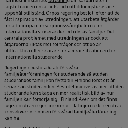
näringsministeriets
utredning
om sårbarheter i
lagstiftningen om arbets- och utbildningsbaserade
uppehållstillstånd. Orpos regering beslöt, efter att de
fått inspiration av utredningen, att utarbeta åtgärder
för att ingripa i försörjningssvårigheterna för
internationella studeranden och deras familjer. Det
centrala problemet med utredningen är dock att
åtgärderna riktas mot fel frågor och att de är
otillräckliga eller snarare försämrar situationen för
internationella studerande.
Regeringen beslutade att försvåra
familjeåterföreningen för studerande så att den
studerandes familj kan flytta till Finland först ett år
senare än studeranden. Beslutet motiveras med att den
studerande kan skapa en mer realistisk bild av hur
familjen kan försörja sig i Finland. Även om det finns
logik i motiveringen ignorerar riktlinjerna de negativa
konsekvenser som en försvårad familjeåterförening
kan ha.