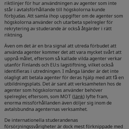
riktlinjer för hur användningen av agenter som inte
står i avtalsförhållande till högskolorna kunde
förbjudas. Att samla ihop uppgifter om de agenter som
högskolorna använder och utarbeta spelregler för
rekrytering av studerande är också åtgärder i rätt
riktning.
Även om det är en bra signal att utreda förbudet att
använda agenter kommer det att vara mycket svårt att
uppnå målet, eftersom så kallade vilda agenter verkar
utanför Finlands och EU:s lagstiftning, vilket också
identifieras i utredningen. I många länder är det inte
olagligt att betala agenter för deras hjälp med att få en
utbildningsplats. Det är sant att verksamheten hos de
agenter som högskolornas använder behöver
spelregler, eftersom, som MOT (
länk
) lyfte fram,
enorma missförhållanden även döljer sig inom de
avtalsbundna agenternas verksamhet.
De internationella studerandenas
försörjningssvårigheter är dock mest förknippade med