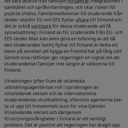
Att vara åtskild från familjen
försämrar
integrationen i
samhället och språkinlärningen, och ökar risken för
psykisk ohälsa. Familjemedlemmar till studerande från
länder utanför EU och EES flyttar
oftare
till Finland och
det är också
vanligare
för dessa studerande att få
sysselsättning i Finland än för studerande från EU- och
EES-länder. Man kan även göra en tolkning av att då
den studerandes familj flyttar till Finland är detta ett
bevis på avsikten att bygga en framtid här på lång sikt.
Genom sina riktlinjer ger regeringen en signal om att
studerandenas familjer inte längre är välkomna till
Finland.
Utredningen lyfter fram de utländska
utbildningsagenternas roll i spridningen av
vilseledande reklam och de internationella
studerandenas skuldsättning, eftersom agenterna kan
ta ut upp till tiotusentals euro för sina tjänster.
Vilseledande reklam och därigenom
försörjningssvårigheter i Finland är ett verkligt
problem. Det är positivt att regeringen har dragit upp