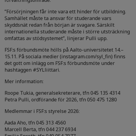
förvaltningsområde.
”Försörjningen får inte vara ett hinder för utbildning.
Samhället måste ta ansvar för studerande vars
skyddsnät redan från början är svagare. Särskilt
internationella studerande måste i större utsträckning
omfattas av stödsystemet”, linjerar Pulli upp.
FSF:s förbundsmöte hölls på Aalto-universitetet 14.–
15.11. På sociala medier (instagram.com/syl_fin) finns
det gott om inlägg om FSF:s förbundsmöte under
hashtaggen #SYLliittari.
Mer information:
Roope Tukia, generalsekreterare, tfn 045 135 4314
Petra Pulli, ordförande för 2026, tfn 050 475 1280
Medlemmar i FSF:s styrelse 2026:
Aada Aho, tfn 045 313 4560
Marcell Berta, tfn 044 237 6934