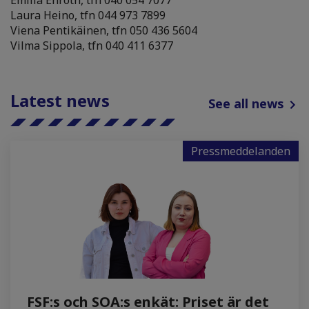
Emilia Enroth, tfn 040 054 7077
Laura Heino, tfn 044 973 7899
Viena Pentikäinen, tfn 050 436 5604
Vilma Sippola, tfn 040 411 6377
Latest news
See all news
Pressmeddelanden
FSF:s och SOA:s enkät: Priset är det