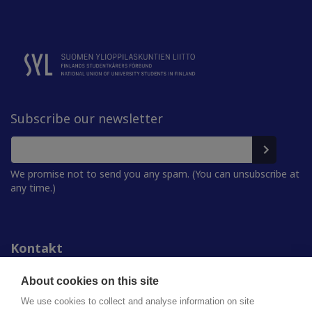
Subscribe our newsletter
We promise not to send you any spam. (You can unsubscribe at
any time.)
Kontakt
Personer
För media
About cookies on this site
Studentkårerna
We use cookies to collect and analyse information on site