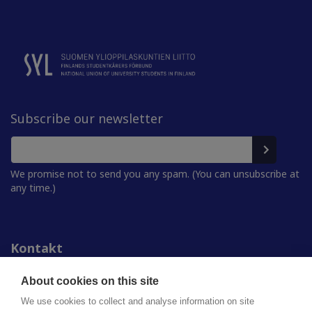
Subscribe our newsletter
We promise not to send you any spam. (You can unsubscribe at
any time.)
Kontakt
Personer
För media
About cookies on this site
Studentkårerna
We use cookies to collect and analyse information on site