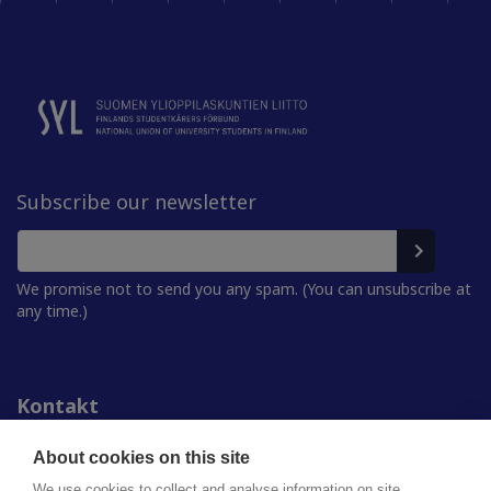
Subscribe our newsletter
We promise not to send you any spam. (You can unsubscribe at
any time.)
Kontakt
Personer
För media
About cookies on this site
Studentkårerna
We use cookies to collect and analyse information on site