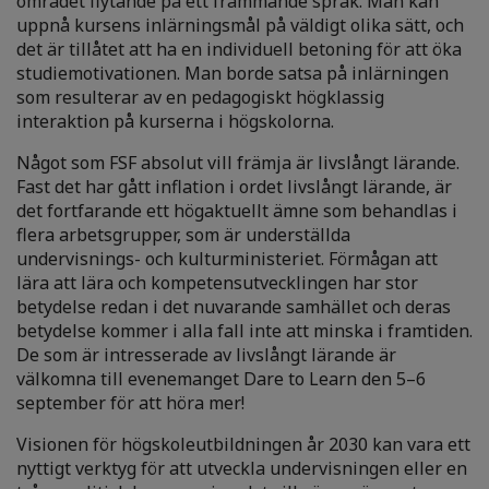
området flytande på ett främmande språk. Man kan
uppnå kursens inlärningsmål på väldigt olika sätt, och
det är tillåtet att ha en individuell betoning för att öka
studiemotivationen. Man borde satsa på inlärningen
som resulterar av en pedagogiskt högklassig
interaktion på kurserna i högskolorna.
Något som FSF absolut vill främja är livslångt lärande.
Fast det har gått inflation i ordet livslångt lärande, är
det fortfarande ett högaktuellt ämne som behandlas i
flera arbetsgrupper, som är underställda
undervisnings- och kulturministeriet. Förmågan att
lära att lära och kompetensutvecklingen har stor
betydelse redan i det nuvarande samhället och deras
betydelse kommer i alla fall inte att minska i framtiden.
De som är intresserade av livslångt lärande är
välkomna till evenemanget Dare to Learn den 5–6
september för att höra mer!
Visionen för högskoleutbildningen år 2030 kan vara ett
nyttigt verktyg för att utveckla undervisningen eller en