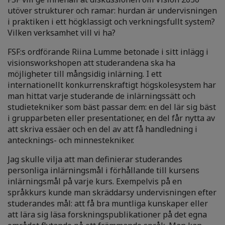
utöver strukturer och ramar: hurdan är undervisningen
i praktiken i ett högklassigt och verkningsfullt system?
Vilken verksamhet vill vi ha?
FSF:s ordförande Riina Lumme betonade i sitt inlägg i
visionsworkshopen att studerandena ska ha
möjligheter till mångsidig inlärning. I ett
internationellt konkurrenskraftigt högskolesystem har
man hittat varje studerande de inlärningssätt och
studietekniker som bäst passar dem: en del lär sig bäst
i grupparbeten eller presentationer, en del får nytta av
att skriva essäer och en del av att få handledning i
antecknings- och minnestekniker.
Jag skulle vilja att man definierar studerandes
personliga inlärningsmål i förhållande till kursens
inlärningsmål på varje kurs. Exempelvis på en
språkkurs kunde man skräddarsy undervisningen efter
studerandes mål: att få bra muntliga kunskaper eller
att lära sig läsa forskningspublikationer på det egna