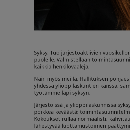
Syksy. Tuo järjestöaktiivien vuosikello
puolelle. Valmistellaan toimintasuun
kaikkia henkilövaaleja.
Näin myös meillä. Hallituksen pohjaesi
yhdessä ylioppilaskuntien kanssa, sam
työtämme läpi syksyn.
Järjestöissä ja ylioppilaskunnissa syks
poikkea keväästä: toimintasuunnitelma
Kokoukset rullaa normaalisti, kahvita
lähestyvää luottamustoimen päättymis