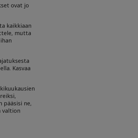
set ovat jo
rta kaikkiaan
ttele, mutta
 ihan
ajatuksesta
ella. Kasvaa
tukikuukausien
reiksi,
n pääsisi ne,
 valtion