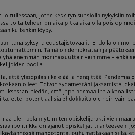
tuo tullessaan, joten keskityn suosiolla nykyisiin töi
essä töitä tehden on aika pitkä aika olla pois opinno
taan kuitenkin löydy.
dään tänä syksynä edustajistovaalit. Ehdolla on mon
a sitoutumattomiin. Tämä on demokratian ja päätökse
mme yhä enemmän moninaisuutta riveihimme – ehkä se
elijoiden poolia.
tä, että ylioppilasliike elää ja hengittää. Pandemia
kaan olleet. Toivon sydämestäni jaksamista jokaise
muksestani tiedän, että jopa normaalina aikana lis
ä, ettei potentiaalisia ehdokkaita ole noin vain pää
aa olen pelännyt, miten opiskelija-aktiivien määrä
siaalipolitiikka on ajanut opiskelijat tilanteeseen, jo
la käytännössä mahdotonta, puhumattakaan siitä, ett