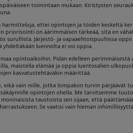
späiväiseen toimintaan mukaan. Kiristysten seurauk
kuna.
 harmitteluja, ettei opintojen ja töiden keskeltä ke
sen priorisointi on äärimmäisen tärkeää, sitä en vähä
ös surullista. Järjestö- ja vapaaehtoispuuhissa oppii
 yhdeltäkään luennolta ei voi oppia.
aa opintoaikoihin. Pidän edelleen perimmäisestä 
ailla, maistella elämää ja oppia luentosalien ulkopuol
istojen kasvatustehtäväkin määrittää.
, eikä vain niille, jotka lompakon turvin pärjäävät 
össäkäynnille opintojen ohella. Me tarvitsemme tuuto
iä moninaisista taustoista sen sijaan, että päättämää
 harrastukseen. Se vaatisi vain hieman inhimillisyyttä