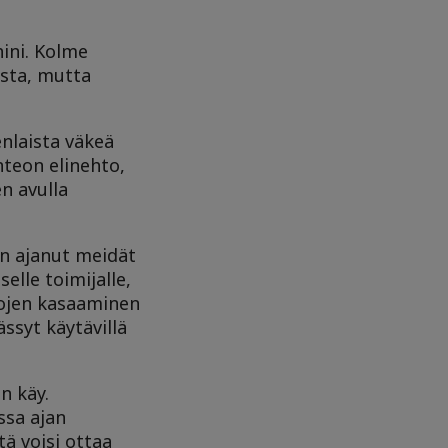
hini. Kolme
ista, mutta
enlaista väkeä
nteon elinehto,
n avulla
 on ajanut meidät
lle toimijalle,
tojen kasaaminen
ssyt käytävillä
n käy.
ssa ajan
ä voisi ottaa