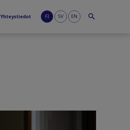
FI
SV
EN
Yhteystiedot