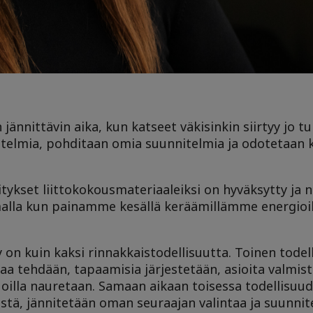
n jännittävin aika, kun katseet väkisinkin siirtyy jo 
nitelmia, pohditaan omia suunnitelmia ja odotetaan 
tykset liittokokousmateriaaleiksi on hyväksytty ja n
alla kun painamme kesällä keräämillämme energioill
y on kuin kaksi rinnakkaistodellisuutta. Toinen todell
a tehdään, tapaamisia järjestetään, asioita valmist
uoilla nauretaan. Samaan aikaan toisessa todellisuud
tä, jännitetään oman seuraajan valintaa ja suunni