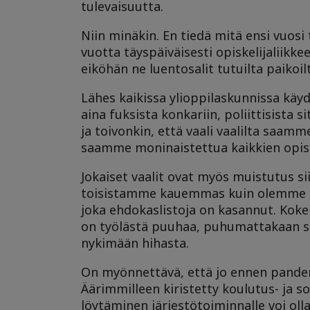
tulevaisuutta.
Niin minäkin. En tiedä mitä ensi vuosi 
vuotta täyspäiväisesti opiskelijaliikke
eiköhän ne luentosalit tutuilta paikoil
Lähes kaikissa ylioppilaskunnissa käy
aina fuksista konkariin, poliittisist
ja toivonkin, että vaali vaalilta saa
saamme moninaistettua kaikkien opisk
Jokaiset vaalit ovat myös muistutus sii
toisistamme kauemmas kuin olemme kos
joka ehdokaslistoja on kasannut. Koke
on työlästä puuhaa, puhumattakaan siit
nykimään hihasta.
On myönnettävä, että jo ennen pandemi
Äärimmilleen kiristetty koulutus- ja so
löytäminen järjestötoiminnalle voi ol