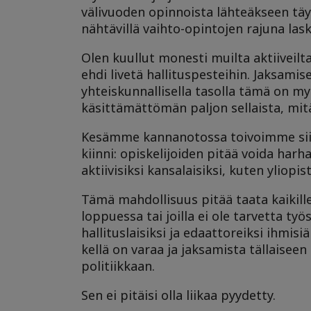
välivuoden opinnoista lähteäkseen täy
nähtävillä vaihto-opintojen rajuna las
Olen kuullut monesti muilta aktiiveilta
ehdi livetä hallituspesteihin. Jaksami
yhteiskunnallisella tasolla tämä on my
käsittämättömän paljon sellaista, mitä
Kesämme kannanotossa toivoimme siim
kiinni: opiskelijoiden pitää voida harh
aktiivisiksi kansalaisiksi, kuten yliop
Tämä mahdollisuus pitää taata kaikille
loppuessa tai joilla ei ole tarvetta ty
hallituslaisiksi ja edaattoreiksi ihmis
kellä on varaa ja jaksamista tällaiseen
politiikkaan.
Sen ei pitäisi olla liikaa pyydetty.