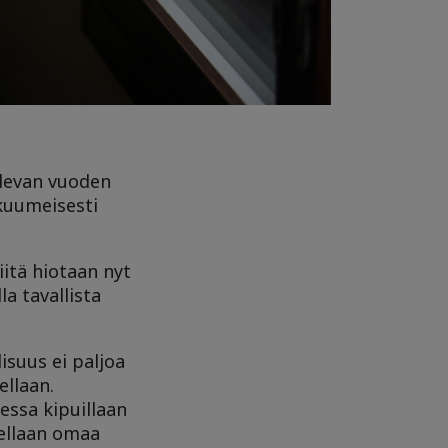
tulevan vuoden
kuumeisesti
iitä hiotaan nyt
a tavallista
isuus ei paljoa
ellaan.
essa kipuillaan
tellaan omaa