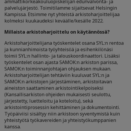
ammattikorkeakouluopiskelijan edunvalvonta- ja
palvelujärjestö. Toimitilamme sijaitsevat Helsingin
Kampissa.
Etsimme nyt yhteistä arkistoharjoittelijaa
kolmeksi kuukaudeksi keväälle/kesälle 2022.
Millaista arkistoharjoittelu on käytännössä?
Arkistoharjoittelijana työskentelet osana SYL:n rentoa
ja kunnianhimoista työyhteisöä ja esihenkilönäsi
toimii SYL:n hallinto- ja talouskoordinaattori. Lisäksi
työskentelet osan ajasta SAMOK:n arkiston parissa,
SAMOK:n toiminnanjohtajan ohjauksen mukaan.
Arkistoharjoittelijan tehtäviin kuuluvat SYL:n ja
SAMOK:n arkistojen järjestäminen, arkistoitavan
aineiston saattaminen arkistointikelpoiseksi
(Kansallisarkiston ohjeiden mukaisesti seulottu,
järjestetty, luetteloitu ja koteloitu), sekä
arkistointiprosessin kehittäminen ja dokumentointi.
Työpäiviisi sisältyy niin arkistoon syventymistä kuin
yhteistyötä työkavereiden ja yhteistyökumppanien
kanssa.