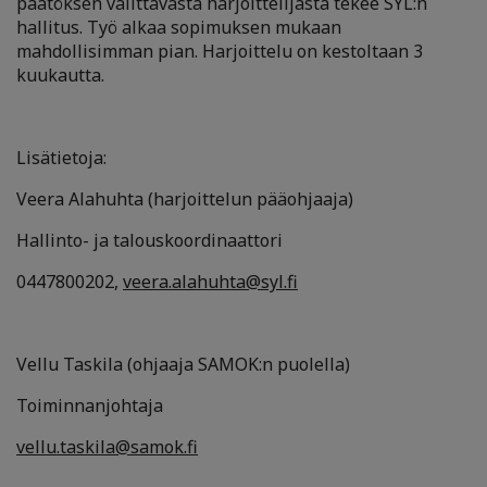
päätöksen valittavasta harjoittelijasta tekee
SYL:n
hallitus.
Työ alkaa sopimuksen mukaan
mahdollisimman pian. Harjoittelu on kestoltaan 3
kuukautta.
Lisätietoja:
Veera Alahuhta (harjoittelun pääohjaaja)
Hallinto- ja talouskoordinaattori
0447800202,
veera.alahuhta@syl.fi
Vellu Taskila (ohjaaja SAMOK:n puolella)
Toiminnanjohtaja
vellu.taskila@samok.fi