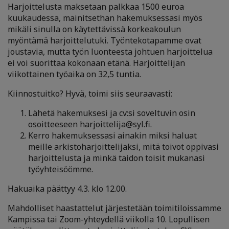
Harjoittelusta maksetaan palkkaa 1500 euroa
kuukaudessa, mainitsethan hakemuksessasi myös
mikäli sinulla on käytettävissä korkeakoulun
myöntämä harjoittelutuki. Työntekotapamme ovat
joustavia, mutta työn luonteesta johtuen harjoittelua
ei voi suorittaa kokonaan etänä. Harjoittelijan
viikottainen työaika on 32,5 tuntia.
Kiinnostuitko? Hyvä, toimi siis seuraavasti:
Lähetä hakemuksesi ja cv:si soveltuvin osin
osoitteeseen harjoittelija@syl.fi.
Kerro hakemuksessasi ainakin miksi haluat
meille arkistoharjoittelijaksi, mitä toivot oppivasi
harjoittelusta ja minkä taidon toisit mukanasi
työyhteisöömme.
Hakuaika päättyy 4.3. klo 12.00.
Mahdolliset haastattelut järjestetään toimitiloissamme
Kampissa tai Zoom-yhteydellä viikolla 10. Lopullisen