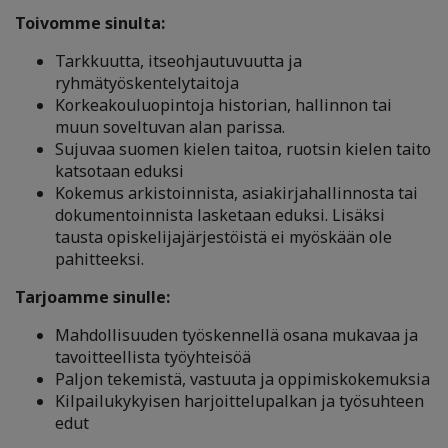
Toivomme sinulta:
Tarkkuutta, itseohjautuvuutta ja
ryhmätyöskentelytaitoja
Korkeakouluopintoja historian, hallinnon tai
muun soveltuvan alan parissa.
Sujuvaa suomen kielen taitoa, ruotsin kielen taito
katsotaan eduksi
Kokemus arkistoinnista, asiakirjahallinnosta tai
dokumentoinnista lasketaan eduksi. Lisäksi
tausta opiskelijajärjestöistä ei myöskään ole
pahitteeksi.
Tarjoamme sinulle:
Mahdollisuuden työskennellä osana mukavaa ja
tavoitteellista työyhteisöä
Paljon tekemistä, vastuuta ja oppimiskokemuksia
Kilpailukykyisen harjoittelupalkan ja työsuhteen
edut