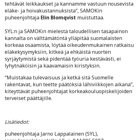
tehtävät leikkaukset ja kannamme vastuun nousevista
eläke- ja hoivakustannuksista”, SAMOKin
puheenjohtaja
Elin Blomqvist
muistuttaa.
SYL:n ja SAMOKin mielestä taloudellisen tasapainon
kannalta on välttämätöntä ylläpitää suomalaisten
korkeaa osaamista, löytää oikeudenmukainen ratkaisu
eläkekysymyksiin, kitkeä ja ehkäistä nuorten
syrjäytymistä sekä pidentää työuria kestävästi, ei
lyhytnäköisin ja kaavamaisin kiristyksin.
“Muistakaa tulevaisuus ja ketkä sitä Suomelle
rakentavat, kun teette päätöksiä lähiviikkojen aikana”,
kiteyttävät puheenjohtajat korkeakouluopiskelijoiden
terveiset päättäjille.
Lisätiedot:
puheenjohtaja Jarno Lappalainen (SYL),