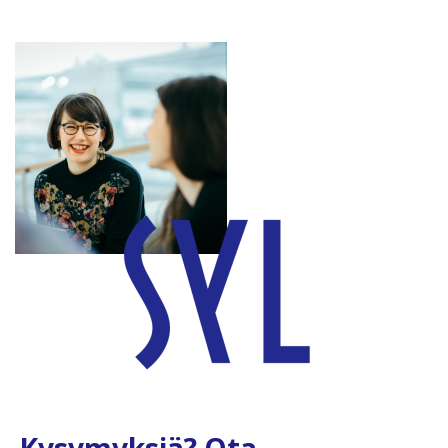
Kysymyksiä? Ota