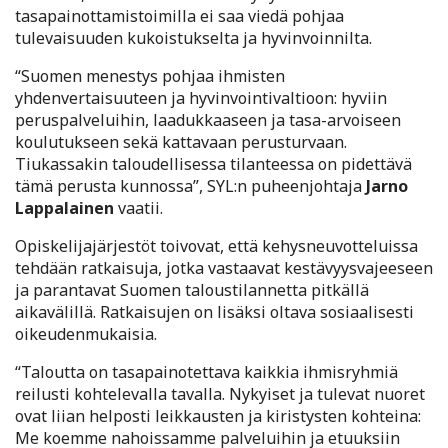
tasapainottamistoimilla ei saa viedä pohjaa
tulevaisuuden kukoistukselta ja hyvinvoinnilta.
“Suomen menestys pohjaa ihmisten
yhdenvertaisuuteen ja hyvinvointivaltioon: hyviin
peruspalveluihin, laadukkaaseen ja tasa-arvoiseen
koulutukseen sekä kattavaan perusturvaan.
Tiukassakin taloudellisessa tilanteessa on pidettävä
tämä perusta kunnossa”, SYL:n puheenjohtaja
Jarno
Lappalainen
vaatii.
Opiskelijajärjestöt toivovat, että kehysneuvotteluissa
tehdään ratkaisuja, jotka vastaavat kestävyysvajeeseen
ja parantavat Suomen taloustilannetta pitkällä
aikavälillä. Ratkaisujen on lisäksi oltava sosiaalisesti
oikeudenmukaisia.
“Taloutta on tasapainotettava kaikkia ihmisryhmiä
reilusti kohtelevalla tavalla. Nykyiset ja tulevat nuoret
ovat liian helposti leikkausten ja kiristysten kohteina:
Me koemme nahoissamme palveluihin ja etuuksiin