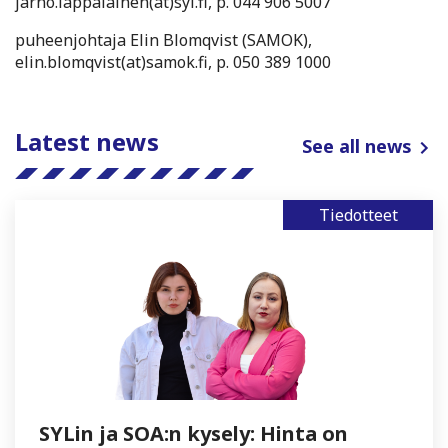
jarno.lappalainen(at)syl.fi, p. 044 906 5007
puheenjohtaja Elin Blomqvist (SAMOK),
elin.blomqvist(at)samok.fi, p. 050 389 1000
Latest news
See all news
Tiedotteet
SYLin ja SOA:n kysely: Hinta on