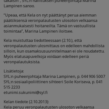
takaisin”, SYL:n hallituksen puheenjohtaja Marina
Lampinen sanoo.
”Upeaa, että Kela on nyt päättänyt perua aiemman
päätöksensä veronpalautusten ulosoton velkaansa
asianmukaisesti hoitaneilta. Tämä on vastuullista
toimintaa”, Marina Lampinen iloitsee.
Kela muistuttaa tiedotteessaan (2.10.), että
veronpalautusten ulosmittaus on edelleen mahdollista
silloin, kun osamaksusuunnitelmaan ei ole noudatettu.
Myös elatusapuvelkoja voidaan edelleen periä
veronpalautuksista.
Lisätietoja:
SYL:n puheenjohtaja Marina Lampinen, p. 044 906 5007
SYL:n sosiaalipoliittinen sihteeri Soile Koriseva, p. 041
515 2233
etunimi.sukunimi@syl.fi
Kelan tiedote (2.10.2013):
Kela peruu veronpalautusten ulosoton velkaansa