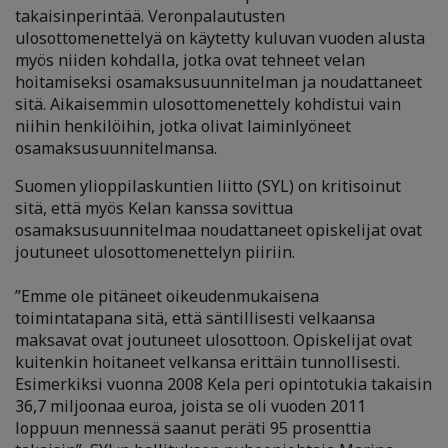
takaisinperintää. Veronpalautusten
ulosottomenettelyä on käytetty kuluvan vuoden alusta
myös niiden kohdalla, jotka ovat tehneet velan
hoitamiseksi osamaksusuunnitelman ja noudattaneet
sitä. Aikaisemmin ulosottomenettely kohdistui vain
niihin henkilöihin, jotka olivat laiminlyöneet
osamaksusuunnitelmansa.
Suomen ylioppilaskuntien liitto (SYL) on kritisoinut
sitä, että myös Kelan kanssa sovittua
osamaksusuunnitelmaa noudattaneet opiskelijat ovat
joutuneet ulosottomenettelyn piiriin.
”Emme ole pitäneet oikeudenmukaisena
toimintatapana sitä, että säntillisesti velkaansa
maksavat ovat joutuneet ulosottoon. Opiskelijat ovat
kuitenkin hoitaneet velkansa erittäin tunnollisesti.
Esimerkiksi vuonna 2008 Kela peri opintotukia takaisin
36,7 miljoonaa euroa, joista se oli vuoden 2011
loppuun mennessä saanut peräti 95 prosenttia