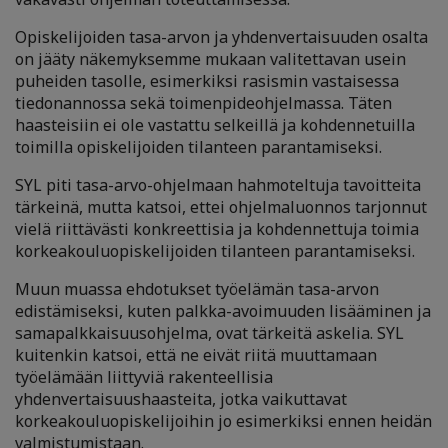
Opiskelijoiden tasa-arvon ja yhdenvertaisuuden osalta
on jääty näkemyksemme mukaan valitettavan usein
puheiden tasolle, esimerkiksi rasismin vastaisessa
tiedonannossa sekä toimenpideohjelmassa. Täten
haasteisiin ei ole vastattu selkeillä ja kohdennetuilla
toimilla opiskelijoiden tilanteen parantamiseksi.
SYL piti tasa-arvo-ohjelmaan hahmoteltuja tavoitteita
tärkeinä, mutta katsoi, ettei ohjelmaluonnos tarjonnut
vielä riittävästi konkreettisia ja kohdennettuja toimia
korkeakouluopiskelijoiden tilanteen parantamiseksi.
Muun muassa ehdotukset työelämän tasa-arvon
edistämiseksi, kuten palkka-avoimuuden lisääminen ja
samapalkkaisuusohjelma, ovat tärkeitä askelia. SYL
kuitenkin katsoi, että ne eivät riitä muuttamaan
työelämään liittyviä rakenteellisia
yhdenvertaisuushaasteita, jotka vaikuttavat
korkeakouluopiskelijoihin jo esimerkiksi ennen heidän
valmistumistaan.