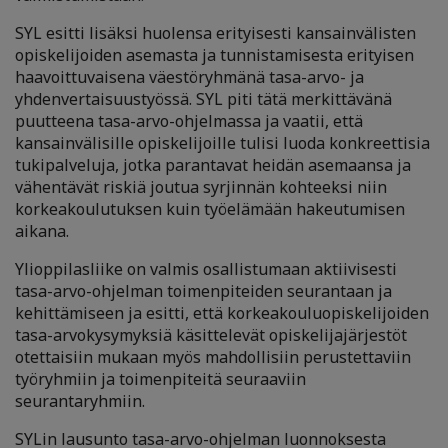
SYL esitti lisäksi huolensa erityisesti kansainvälisten
opiskelijoiden asemasta ja tunnistamisesta erityisen
haavoittuvaisena väestöryhmänä tasa-arvo- ja
yhdenvertaisuustyössä. SYL piti tätä merkittävänä
puutteena tasa-arvo-ohjelmassa ja vaatii, että
kansainvälisille opiskelijoille tulisi luoda konkreettisia
tukipalveluja, jotka parantavat heidän asemaansa ja
vähentävät riskiä joutua syrjinnän kohteeksi niin
korkeakoulutuksen kuin työelämään hakeutumisen
aikana.
Ylioppilasliike on valmis osallistumaan aktiivisesti
tasa-arvo-ohjelman toimenpiteiden seurantaan ja
kehittämiseen ja esitti, että korkeakouluopiskelijoiden
tasa-arvokysymyksiä käsittelevät opiskelijajärjestöt
otettaisiin mukaan myös mahdollisiin perustettaviin
työryhmiin ja toimenpiteitä seuraaviin
seurantaryhmiin.
SYLin lausunto tasa-arvo-ohjelman luonnoksesta