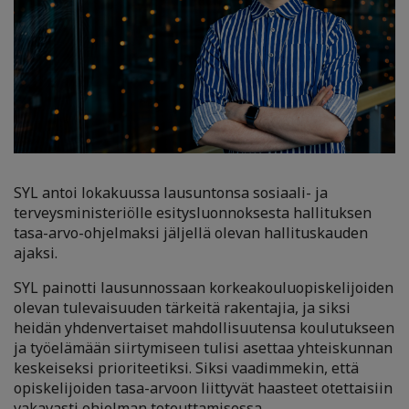
SYL antoi lokakuussa lausuntonsa sosiaali- ja
terveysministeriölle esitysluonnoksesta hallituksen
tasa-arvo-ohjelmaksi jäljellä olevan hallituskauden
ajaksi.
SYL painotti lausunnossaan korkeakouluopiskelijoiden
olevan tulevaisuuden tärkeitä rakentajia, ja siksi
heidän yhdenvertaiset mahdollisuutensa koulutukseen
ja työelämään siirtymiseen tulisi asettaa yhteiskunnan
keskeiseksi prioriteetiksi. Siksi vaadimmekin, että
opiskelijoiden tasa-arvoon liittyvät haasteet otettaisiin
vakavasti ohjelman toteuttamisessa.