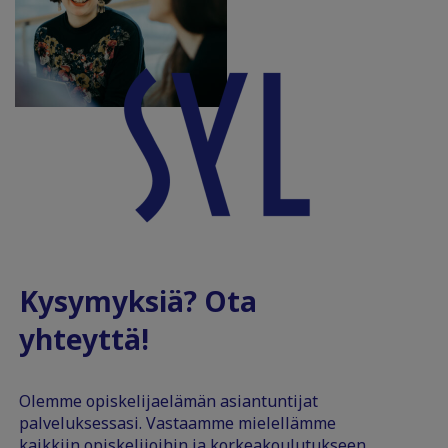
Kysymyksiä? Ota
yhteyttä!
Olemme opiskelijaelämän asiantuntijat
palveluksessasi. Vastaamme mielellämme
kaikkiin opiskelijoihin ja korkeakoulutukseen