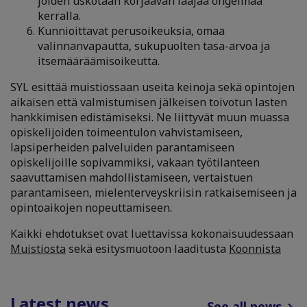
joiden uskotaan korjaavan laajaa ongelmaa
kerralla.
Kunnioittavat perusoikeuksia, omaa
valinnanvapautta, sukupuolten tasa-arvoa ja
itsemääräämisoikeutta.
SYL esittää muistiossaan useita keinoja sekä opintojen
aikaisen että valmistumisen jälkeisen toivotun lasten
hankkimisen edistämiseksi. Ne liittyvät muun muassa
opiskelijoiden toimeentulon vahvistamiseen,
lapsiperheiden palveluiden parantamiseen
opiskelijoille sopivammiksi, vakaan työtilanteen
saavuttamisen mahdollistamiseen, vertaistuen
parantamiseen, mielenterveyskriisin ratkaisemiseen ja
opintoaikojen nopeuttamiseen.
Kaikki ehdotukset ovat luettavissa kokonaisuudessaan
Muistiosta
sekä esitysmuotoon laaditusta
Koonnista
Latest news
See all news