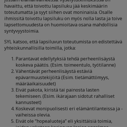
havaittu, että toivottu lapsiluku jää keskimäärin
toteutumatta ja syyt siihen ovat moninaisia. Osalle
ihmissitä toivottu lapsiluku on myös nolla lasta ja toive
lapsettomuudesta on huomioitava osana mahdollisia
syntyvyystoimia.
SYL katsoo, että lapsiluvun toteutumista on edistettävä
yhteiskunnallisilla toimilla, jotka:
Parantavat edellytyksiä tehdä perheenlisäystä
koskeva päätös. (Esim. toimeentulo, työtilanne)
Vähentävät perheenlisäystä estäviä
epävarmuustekijöitä (Esim. tietämättömyys,
määräaikaisuudet)
Eivät pakota, kiristä tai painosta lasten
tekemiseen. (Esim. ikärajaan sidotut rahalliset
kannusteet)
Koskevat monipuolisesti eri elämäntilanteissa ja -
vaiheissa olevia.
Eivät ole “hopealuoteja” eli yksittäisiä toimia,