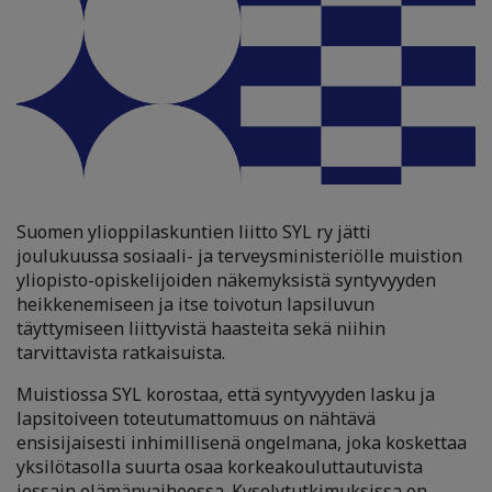
Suomen ylioppilaskuntien liitto SYL ry jätti
joulukuussa sosiaali- ja terveysministeriölle muistion
yliopisto-opiskelijoiden näkemyksistä syntyvyyden
heikkenemiseen ja itse toivotun lapsiluvun
täyttymiseen liittyvistä haasteita sekä niihin
tarvittavista ratkaisuista.
Muistiossa SYL korostaa, että syntyvyyden lasku ja
lapsitoiveen toteutumattomuus on nähtävä
ensisijaisesti inhimillisenä ongelmana, joka koskettaa
yksilötasolla suurta osaa korkeakouluttautuvista
jossain elämänvaiheessa. Kyselytutkimuksissa on