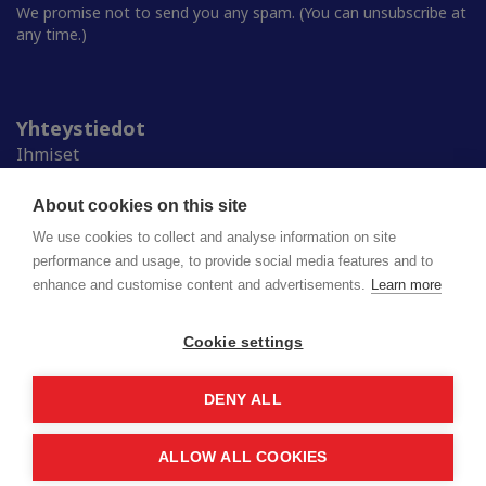
We promise not to send you any spam. (You can unsubscribe at
any time.)
Yhteystiedot
Ihmiset
Medialle
Ylioppilaskunnat
About cookies on this site
Alumnille
We use cookies to collect and analyse information on site
performance and usage, to provide social media features and to
enhance and customise content and advertisements.
Learn more
Suomen ylioppilaskuntien liitto (SYL) ry
Lapinrinne 2 | 00180 Helsinki
syl@syl.fi
Cookie settings
DENY ALL
Privacy policy
Saavutettavuusseloste
ALLOW ALL COOKIES
© 2026 SYL. Created by
Valve
.