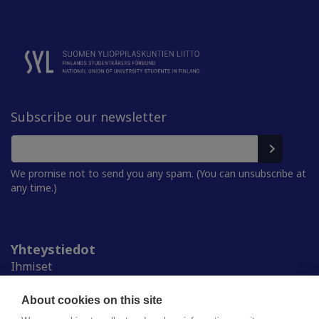
Subscribe our newsletter
We promise not to send you any spam. (You can unsubscribe at
any time.)
Yhteystiedot
Ihmiset
Medialle
Ylioppilaskunnat
About cookies on this site
Alumnille