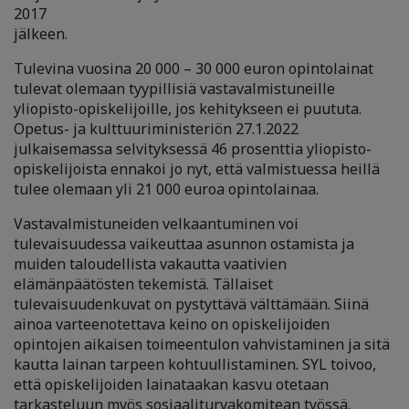
2017
jälkeen.
Tulevina vuosina 20 000 – 30 000 euron opintolainat
tulevat olemaan tyypillisiä vastavalmistuneille
yliopisto-opiskelijoille, jos kehitykseen ei puututa.
Opetus- ja kulttuuriministeriön 27.1.2022
julkaisemassa selvityksessä 46 prosenttia yliopisto-
opiskelijoista ennakoi jo nyt, että valmistuessa heillä
tulee olemaan yli 21 000 euroa opintolainaa.
Vastavalmistuneiden velkaantuminen voi
tulevaisuudessa vaikeuttaa asunnon ostamista ja
muiden taloudellista vakautta vaativien
elämänpäätösten tekemistä. Tällaiset
tulevaisuudenkuvat on pystyttävä välttämään. Siinä
ainoa varteenotettava keino on opiskelijoiden
opintojen aikaisen toimeentulon vahvistaminen ja sitä
kautta lainan tarpeen kohtuullistaminen. SYL toivoo,
että opiskelijoiden lainataakan kasvu otetaan
tarkasteluun myös sosiaaliturvakomitean työssä.