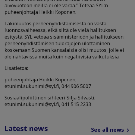
aivovuotoon meillä ei ole varaa.” Toteaa SYL:n
puheenjohtaja Heikki Koponen.
Lakimuutos perheenyhdistämisestä on vasta
luonnosvaiheessa, eikä siitä ole vielä hallituksen
esitystä. SYL vetoaa sisäministeriöön ja hallitukseen:
perheenyhdistämisen tulorajojen ulottaminen
koskemaan Suomen kansalaisia olisi muutos, jolle ei
ole nähtävissä muita kuin negatiivisia vaikutuksia.
Lisätietoa:
puheenjohtaja Heikki Koponen,
etunimi.sukunimi@syl.fi, 044 906 5007
Sosiaalipoliittinen sihteeri Silja Silvasti,
etunimi.sukunimi@syl.fi, 041 515 2233
Latest news
See all news