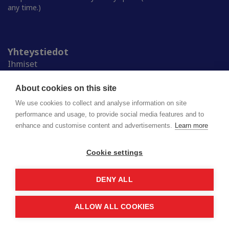
any time.)
Yhteystiedot
Ihmiset
Medialle
Ylioppilaskunnat
About cookies on this site
Alumnille
We use cookies to collect and analyse information on site
performance and usage, to provide social media features and to
enhance and customise content and advertisements.
Learn more
Suomen ylioppilaskuntien liitto (SYL) ry
Lapinrinne 2 | 00180 Helsinki
syl@syl.fi
Cookie settings
DENY ALL
Privacy policy
Saavutettavuusseloste
ALLOW ALL COOKIES
© 2026 SYL. Created by
Valve
.