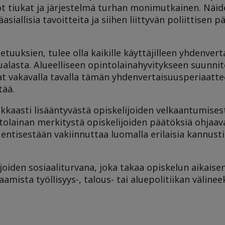
hdot tiukat ja järjestelmä turhan monimutkainen. Näi
asiallisia tavoitteita ja siihen liittyvän poliittisen
uuksien, tulee olla kaikille käyttäjilleen yhdenvert
alasta. Alueelliseen opintolainahyvitykseen suunnit
vat vakavalla tavalla tämän yhdenvertaisuusperiaattee
tää.
kaasti lisääntyvästä opiskelijoiden velkaantumises
ntolainan merkitystä opiskelijoiden päätöksiä ohjaa
 entisestään vakiinnuttaa luomalla erilaisia kannust
joiden sosiaaliturvana, joka takaa opiskelun aikaise
ista työllisyys-, talous- tai aluepolitiikan välineek