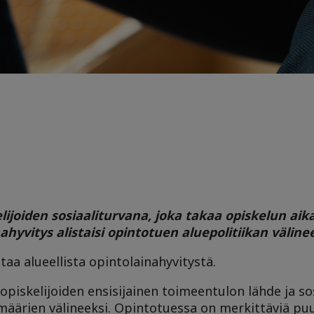
ijoiden sosiaaliturvana, joka takaa opiskelun aik
hyvitys alistaisi opintotuen aluepolitiikan välinee
taa alueellista opintolainahyvitystä.
iskelijoiden ensisijainen toimeentulon lähde ja sos
ämäärien välineeksi. Opintotuessa on merkittäviä puu