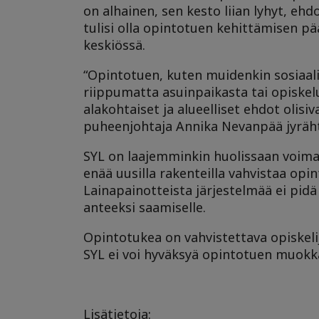
on alhainen, sen kesto liian lyhyt, e
tulisi olla opintotuen kehittämisen pää
keskiössä.
“Opintotuen, kuten muidenkin sosiaaliet
riippumatta asuinpaikasta tai opiskelu
alakohtaiset ja alueelliset ehdot olisi
puheenjohtaja Annika Nevanpää jyräh
SYL on laajemminkin huolissaan voimak
enää uusilla rakenteilla vahvistaa opi
Lainapainotteista järjestelmää ei pidä
anteeksi saamiselle.
Opintotukea on vahvistettava opiskeli
SYL ei voi hyväksyä opintotuen muokkaam
Lisätietoja: