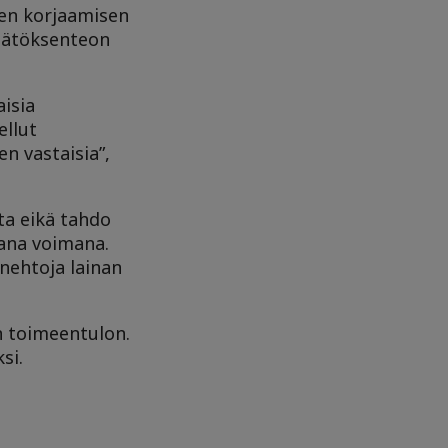
den korjaamisen
 päätöksenteon
aisia
ellut
n vastaisia”,
ta eikä tahdo
vana voimana.
inehtoja lainan
n toimeentulon.
si.