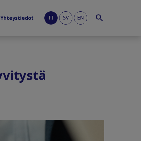
FI
SV
EN
Yhteystiedot
yvitystä