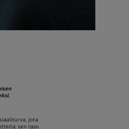
aisen
ksi.
iaaliturva, jota
tteita: sen taso