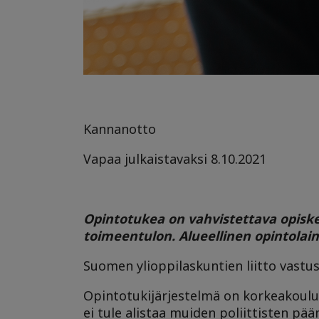
Kannanotto
Vapaa julkaistavaksi 8.10.2021
Opintotukea on vahvistettava opiskel
toimeentulon. Alueellinen opintolaina
Suomen ylioppilaskuntien liitto vastus
Opintotukijärjestelmä on korkeakouluop
ei tule alistaa muiden poliittisten pä