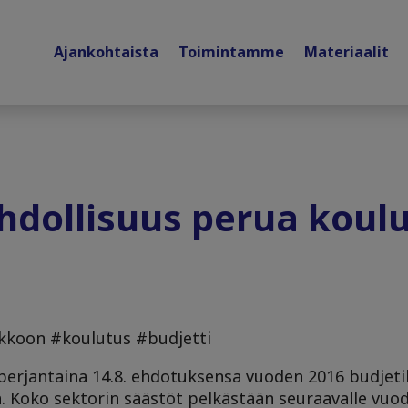
Ajankohtaista
Toimintamme
Materiaalit
hdollisuus perua koul
likkoon #koulutus #budjetti
 perjantaina 14.8. ehdotuksensa vuoden 2016 budjetik
ä. Koko sektorin säästöt pelkästään seuraavalle vuod