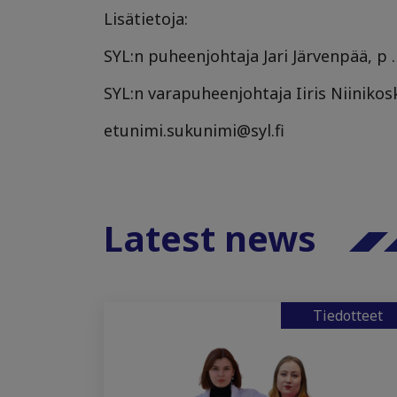
Lisätietoja:
SYL:n puheenjohtaja Jari Järvenpää, p 
SYL:n varapuheenjohtaja Iiris Niinikosk
etunimi.sukunimi@syl.fi
Latest news
Tiedotteet