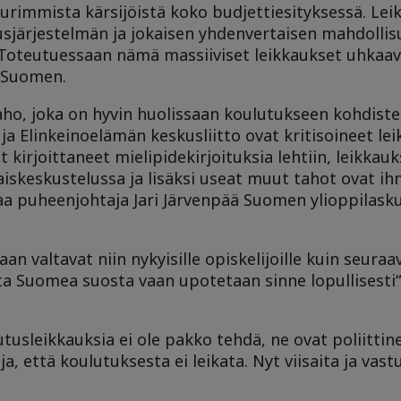
uurimmista kärsijöistä koko budjettiesityksessä. Lei
sjärjestelmän ja jokaisen yhdenvertaisen mahdolli
Toteutuessaan nämä massiiviset leikkaukset uhkaa
 Suomen.
taho, joka on hyvin huolissaan koulutukseen kohdiste
ja Elinkeinoelämän keskusliitto ovat kritisoineet lei
irjoittaneet mielipidekirjoituksia lehtiin, leikkauk
aiskeskustelussa ja lisäksi useat muut tahot ovat ih
aa puheenjohtaja Jari Järvenpää Suomen ylioppilasku
an valtavat niin nykyisille opiskelijoille kuin seura
teta Suomea suosta vaan upotetaan sinne lopullisesti
usleikkauksia ei ole pakko tehdä, ne ovat poliittine
, että koulutuksesta ei leikata. Nyt viisaita ja vastu