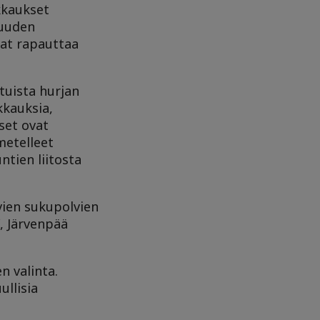
kkaukset
suuden
vat rapauttaa
tuista hurjan
kkauksia,
set ovat
metelleet
ntien liitosta
avien sukupolvien
“, Järvenpää
n valinta.
ullisia