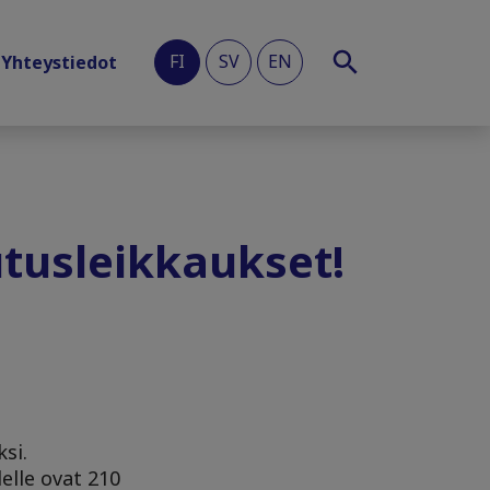
FI
SV
EN
Yhteystiedot
utusleikkaukset!
si.
elle ovat 210