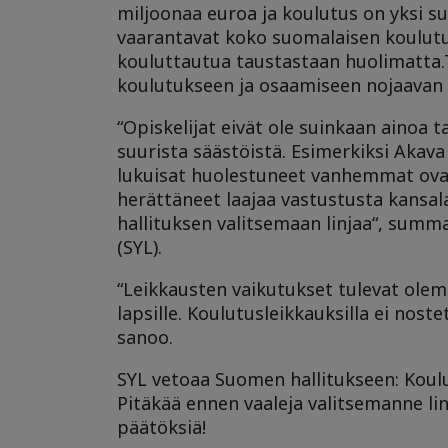
miljoonaa euroa ja koulutus on yksi s
vaarantavat koko suomalaisen koulutu
kouluttautua taustastaan huolimatta.
koulutukseen ja osaamiseen nojaavan
“Opiskelijat eivät ole suinkaan ainoa 
suurista säästöistä. Esimerkiksi Akava 
lukuisat huolestuneet vanhemmat ovat k
herättäneet laajaa vastustusta kansal
hallituksen valitsemaan linjaa“, summ
(SYL).
“Leikkausten vaikutukset tulevat olema
lapsille. Koulutusleikkauksilla ei nos
sanoo.
SYL vetoaa Suomen hallitukseen: Koulut
Pitäkää ennen vaaleja valitsemanne linja
päätöksiä!