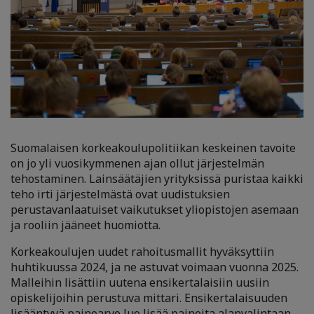
Suomalaisen korkeakoulupolitiikan keskeinen tavoite
on jo yli vuosikymmenen ajan ollut järjestelmän
tehostaminen. Lainsäätäjien yrityksissä puristaa kaikki
teho irti järjestelmästä ovat uudistuksien
perustavanlaatuiset vaikutukset yliopistojen asemaan
ja rooliin jääneet huomiotta.
Korkeakoulujen uudet rahoitusmallit hyväksyttiin
huhtikuussa 2024, ja ne astuvat voimaan vuonna 2025.
Malleihin lisättiin uutena ensikertalaisiin uusiin
opiskelijoihin perustuva mittari. Ensikertalaisuuden
lisääntyvä painoarvo luo lisää paineita alanvalintaan