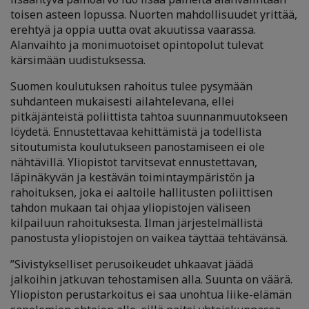
toisen asteen lopussa. Nuorten mahdollisuudet yrittää,
erehtyä ja oppia uutta ovat akuutissa vaarassa.
Alanvaihto ja monimuotoiset opintopolut tulevat
kärsimään uudistuksessa.
Suomen koulutuksen rahoitus tulee pysymään
suhdanteen mukaisesti ailahtelevana, ellei
pitkäjänteistä poliittista tahtoa suunnanmuutokseen
löydetä. Ennustettavaa kehittämistä ja todellista
sitoutumista koulutukseen panostamiseen ei ole
nähtävillä. Yliopistot tarvitsevat ennustettavan,
läpinäkyvän ja kestävän toimintaympäristön ja
rahoituksen, joka ei aaltoile hallitusten poliittisen
tahdon mukaan tai ohjaa yliopistojen väliseen
kilpailuun rahoituksesta. Ilman järjestelmällistä
panostusta yliopistojen on vaikea täyttää tehtävänsä.
”Sivistykselliset perusoikeudet uhkaavat jäädä
jalkoihin jatkuvan tehostamisen alla. Suunta on väärä.
Yliopiston perustarkoitus ei saa unohtua liike-elämän