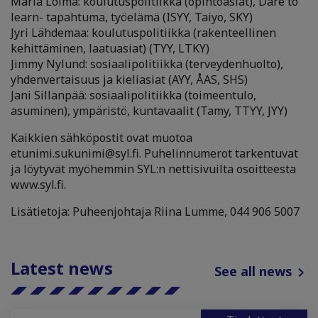
Maria Loima: koulutuspolitiikka (opintoasiat), Dare to
learn- tapahtuma, työelämä (ISYY, Taiyo, SKY)
Jyri Lähdemaa: koulutuspolitiikka (rakenteellinen
kehittäminen, laatuasiat) (TYY, LTKY)
Jimmy Nylund: sosiaalipolitiikka (terveydenhuolto),
yhdenvertaisuus ja kieliasiat (AYY, ÅAS, SHS)
Jani Sillanpää: sosiaalipolitiikka (toimeentulo,
asuminen), ympäristö, kuntavaalit (Tamy, TTYY, JYY)
Kaikkien sähköpostit ovat muotoa
etunimi.sukunimi@syl.fi. Puhelinnumerot tarkentuvat
ja löytyvät myöhemmin SYL:n nettisivuilta osoitteesta
www.syl.fi.
Lisätietoja: Puheenjohtaja Riina Lumme, 044 906 5007
Latest news
See all news