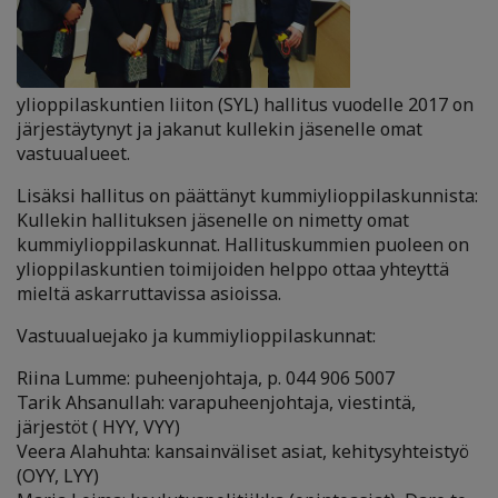
ylioppilaskuntien liiton (SYL) hallitus vuodelle 2017 on
järjestäytynyt ja jakanut kullekin jäsenelle omat
vastuualueet.
Lisäksi hallitus on päättänyt kummiylioppilaskunnista:
Kullekin hallituksen jäsenelle on nimetty omat
kummiylioppilaskunnat. Hallituskummien puoleen on
ylioppilaskuntien toimijoiden helppo ottaa yhteyttä
mieltä askarruttavissa asioissa.
Vastuualuejako ja kummiylioppilaskunnat:
Riina Lumme: puheenjohtaja, p. 044 906 5007
Tarik Ahsanullah: varapuheenjohtaja, viestintä,
järjestöt ( HYY, VYY)
Veera Alahuhta: kansainväliset asiat, kehitysyhteistyö
(OYY, LYY)