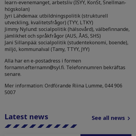
learn-evenemanget, arbetsliv (ISYY, KonSt, Snellman-
högskolan)
Jyri Lähdemaa: utbildningspolitik (strukturell
utveckling, kvalitetsfrågor) (TYY, LTKY)
Jimmy Nylund: socialpolitik (hälsovård), välbefinnande,
jämlikhet och språkfrågor (AUS, ÅAS, SHS)
Jani Sillanpää: socialpolitik (studentekonomi, boende),
miljö, kommunalval (Tamy, TTYY, JYY)
Alla har en e-postadress i formen
fornamn.efternamn@syl.fi. Telefonnumren bekräftas
senare.
Mer information: Ordförande Riina Lumme, 044 906
5007
Latest news
See all news