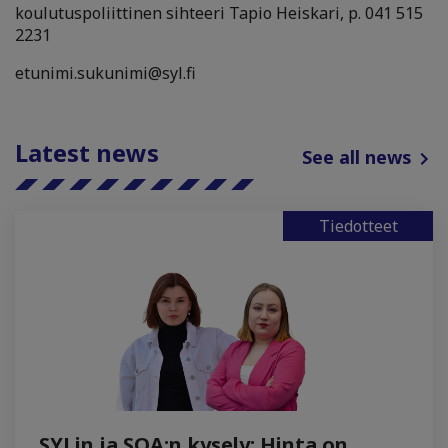
koulutuspoliittinen sihteeri Tapio Heiskari, p. 041 515
2231
etunimi.sukunimi@syl.fi
Latest news
See all news
Tiedotteet
SYLin ja SOA:n kysely: Hinta on