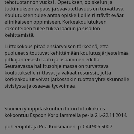
tehotuotannon vuoksi . Opetuksen, opiskelun ja
tutkimuksen vapaus ja saavutettavuus on turvattava.
Koulutuksen tulee antaa opiskelijoille riittävät eväät
elinikäiseen oppimiseen. Korkeakoulutuksen
rakenteiden tulee tukea laadun ja sisällön
kehittämistä.
Liittokokous pitää ensiarvoisen tärkeänä, että
puolueet sitoutuvat kehittämään koulutusjärjestelmää
pitkäjänteisesti laatu ja osaaminen edellä.
Seuraavassa hallitusohjelmassa on turvattava
koulutukselle riittävät ja vakaat resurssit, jotta
korkeakoulut voivat jatkossakin tuottaa yhteiskunnalle
sivistystä ja osaavaa työvoimaa.
Suomen ylioppilaskuntien liiton liittokokous
kokoontuu Espoon Korpilammella pe-la 21.-22.11.2014.
puheenjohtaja Piia Kuosmanen, p. 044 906 5007