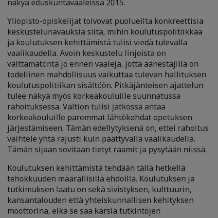
näkyä eduskuntavaaleissa 2015.
Yliopisto-opiskelijat toivovat puolueilta konkreettisia
keskustelunavauksia siitä, mihin koulutuspolitiikkaa
ja koulutuksen kehittämistä tulisi viedä tulevalla
vaalikaudella. Avoin keskustelu linjoista on
välttämätöntä jo ennen vaaleja, jotta äänestäjillä on
todellinen mahdollisuus vaikuttaa tulevan hallituksen
koulutuspolitiikan sisältöön. Pitkäjänteisen ajattelun
tulee näkyä myös korkeakouluille suunnatussa
rahoituksessa. Valtion tulisi jatkossa antaa
korkeakouluille paremmat lähtökohdat opetuksen
järjestämiseen. Tämän edellytyksenä on, ettei rahoitus
vaihtele yhtä rajusti kuin päättyvällä vaalikaudella.
Tämän sijaan sovitaan tietyt raamit ja pysytään niissä.
Koulutuksen kehittämistä tehdään tällä hetkellä
tehokkuuden määrällisillä ehdoilla. Koulutuksen ja
tutkimuksen laatu on sekä sivistyksen, kulttuurin,
kansantalouden että yhteiskunnallisen kehityksen
moottorina, eikä se saa kärsiä tutkintojen