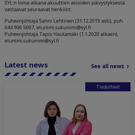
SYL:n loma-aikana akuuttien asioiden päivystyksestä
vastaavat seuraavat henkilöt:
Puheenjohtaja Sanni Lehtinen (31.12.2019 asti), puh.
044 906 5007, etunimi.sukunimi@syl.fi
Puheenjohtaja Tapio Hautamäki (1.1.2020 alkaen),
etunimi.sukunimi@syl.fi
Latest news
See all news
Tiedotteet