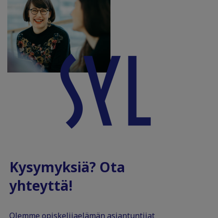
Kysymyksiä? Ota
yhteyttä!
Olemme opiskelijaelämän asiantuntijat