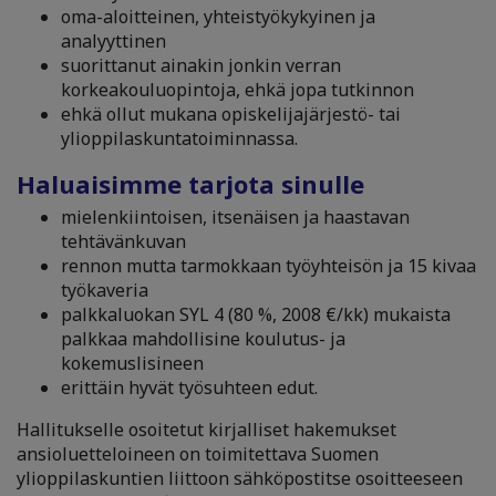
oma-aloitteinen, yhteistyökykyinen ja
analyyttinen
suorittanut ainakin jonkin verran
korkeakouluopintoja, ehkä jopa tutkinnon
ehkä ollut mukana opiskelijajärjestö- tai
ylioppilaskuntatoiminnassa.
Haluaisimme tarjota sinulle
mielenkiintoisen, itsenäisen ja haastavan
tehtävänkuvan
rennon mutta tarmokkaan työyhteisön ja 15 kivaa
työkaveria
palkkaluokan SYL 4 (80 %, 2008 €/kk) mukaista
palkkaa mahdollisine koulutus- ja
kokemuslisineen
erittäin hyvät työsuhteen edut.
Hallitukselle osoitetut kirjalliset hakemukset
ansioluetteloineen on toimitettava Suomen
ylioppilaskuntien liittoon sähköpostitse osoitteeseen