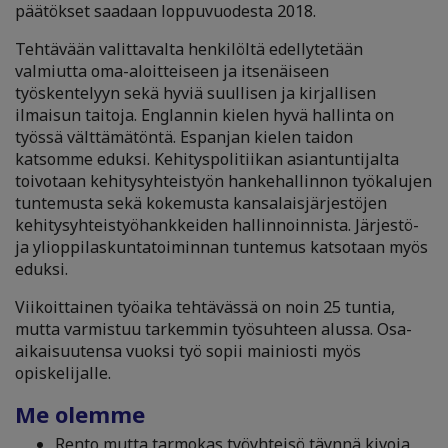
päätökset saadaan loppuvuodesta 2018.
Tehtävään valittavalta henkilöltä edellytetään
valmiutta oma-aloitteiseen ja itsenäiseen
työskentelyyn sekä hyviä suullisen ja kirjallisen
ilmaisun taitoja. Englannin kielen hyvä hallinta on
työssä välttämätöntä. Espanjan kielen taidon
katsomme eduksi. Kehityspolitiikan asiantuntijalta
toivotaan kehitysyhteistyön hankehallinnon työkalujen
tuntemusta sekä kokemusta kansalaisjärjestöjen
kehitysyhteistyöhankkeiden hallinnoinnista. Järjestö-
ja ylioppilaskuntatoiminnan tuntemus katsotaan myös
eduksi.
Viikoittainen työaika tehtävässä on noin 25 tuntia,
mutta varmistuu tarkemmin työsuhteen alussa. Osa-
aikaisuutensa vuoksi työ sopii mainiosti myös
opiskelijalle.
Me olemme
Rento mutta tarmokas työyhteisö täynnä kivoja