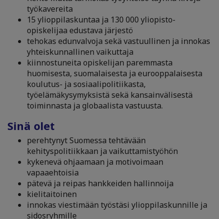
työkavereita
15 ylioppilaskuntaa ja 130 000 yliopisto-
opiskelijaa edustava järjestö
tehokas edunvalvoja sekä vastuullinen ja innokas
yhteiskunnallinen vaikuttaja
kiinnostuneita opiskelijan paremmasta
huomisesta, suomalaisesta ja eurooppalaisesta
koulutus- ja sosiaalipolitiikasta,
työelämäkysymyksistä sekä kansainvälisestä
toiminnasta ja globaalista vastuusta.
Sinä olet
perehtynyt Suomessa tehtävään
kehityspolitiikkaan ja vaikuttamistyöhön
kykenevä ohjaamaan ja motivoimaan
vapaaehtoisia
pätevä ja reipas hankkeiden hallinnoija
kielitaitoinen
innokas viestimään työstäsi ylioppilaskunnille ja
sidosryhmille