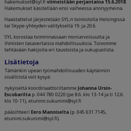
hakemukset@syl.fi
viimeistään perjantaina 15.6.2018
.
Hakemukset käsitellään ensi vaiheessa anonyymeina.
Haastattelut järjestetään SYL:n toimistolla Helsingissä
tai Skype-yhteyden välityksellä 19. ja 20.6.
SYL korostaa toiminnassaan moniarvoisuutta ja
ihmisten tasavertaisia mahdollisuuksia. Toivomme
tehtävään hakijoita eri taustoista ja sukupuolista.
Lisätietoja
Tämänkin upean työmahdollisuuden käytännön
sisällöistä voit kysyä:
nykyiseltä koordinaattoriltamme
Johanna Ursin-
Escobarilta
p. 044 780 0220 (pe 8.6. klo 13-14 ja ti 12.6.
klo 10-11), etunimi.sukunimi@syl.fi
pääsihteeri
Eero Manniselta
(p. 045 631 7145,
etunimi.sukunimi@syl.fi).