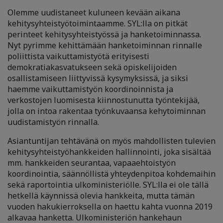
Olemme uudistaneet kuluneen kevään aikana
kehitysyhteistyötoimintaamme. SYL:lla on pitkät
perinteet kehitysyhteistyössä ja hanketoiminnassa.
Nyt pyrimme kehittämään hanketoiminnan rinnalle
poliittista vaikuttamistyötä erityisesti
demokratiakasvatukseen sekä opiskelijoiden
osallistamiseen liittyvissä kysymyksissä, ja siksi
haemme vaikuttamistyön koordinoinnista ja
verkostojen luomisesta kiinnostunutta työntekijää,
jolla on intoa rakentaa työnkuvaansa kehytoiminnan
uudistamistyön rinnalla.
Asiantuntijan tehtävänä on myös mahdollisten tulevien
kehitysyhteistyöhankkeiden hallinnointi, joka sisältää
mm. hankkeiden seurantaa, vapaaehtoistyön
koordinointia, säännöllistä yhteydenpitoa kohdemaihin
sekä raportointia ulkoministeriölle. SYL:lla ei ole tällä
hetkellä käynnissä olevia hankkeita, mutta tämän
vuoden hakukierroksella on haettu kahta vuonna 2019
alkavaa hanketta. Ulkoministeriön hankehaun