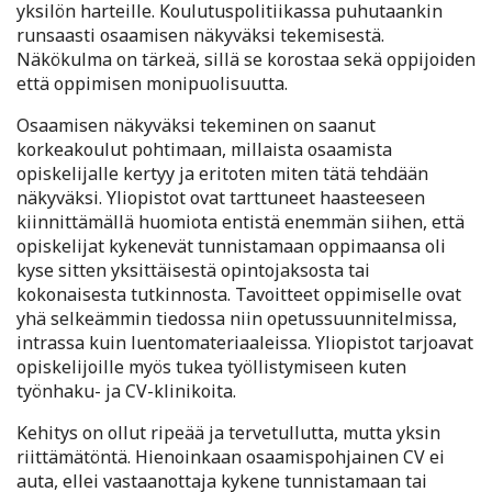
yksilön harteille. Koulutuspolitiikassa puhutaankin
runsaasti osaamisen näkyväksi tekemisestä.
Näkökulma on tärkeä, sillä se korostaa sekä oppijoiden
että oppimisen monipuolisuutta.
Osaamisen näkyväksi tekeminen on saanut
korkeakoulut pohtimaan, millaista osaamista
opiskelijalle kertyy ja eritoten miten tätä tehdään
näkyväksi. Yliopistot ovat tarttuneet haasteeseen
kiinnittämällä huomiota entistä enemmän siihen, että
opiskelijat kykenevät tunnistamaan oppimaansa oli
kyse sitten yksittäisestä opintojaksosta tai
kokonaisesta tutkinnosta. Tavoitteet oppimiselle ovat
yhä selkeämmin tiedossa niin opetussuunnitelmissa,
intrassa kuin luentomateriaaleissa. Yliopistot tarjoavat
opiskelijoille myös tukea työllistymiseen kuten
työnhaku- ja CV-klinikoita.
Kehitys on ollut ripeää ja tervetullutta, mutta yksin
riittämätöntä. Hienoinkaan osaamispohjainen CV ei
auta, ellei vastaanottaja kykene tunnistamaan tai