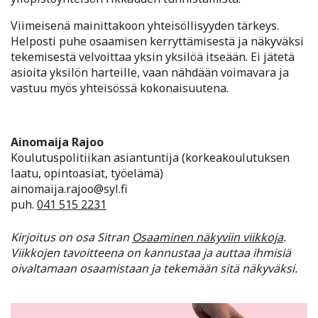
Viimeisenä mainittakoon yhteisöllisyyden tärkeys.
Helposti puhe osaamisen kerryttämisestä ja näkyväksi
tekemisestä velvoittaa yksin yksilöä itseään. Ei jätetä
asioita yksilön harteille, vaan nähdään voimavara ja
vastuu myös yhteisössä kokonaisuutena.
Ainomaija Rajoo
Koulutuspolitiikan asiantuntija (korkeakoulutuksen
laatu, opintoasiat, työelämä)
ainomaija.rajoo@syl.fi
puh.
041 515 2231
Kirjoitus on osa Sitran
Osaaminen näkyviin viikkoja
.
Viikkojen tavoitteena on kannustaa ja auttaa ihmisiä
oivaltamaan osaamistaan ja tekemään sitä näkyväksi.