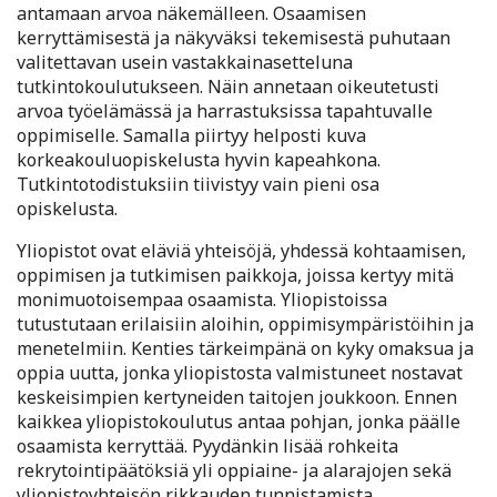
antamaan arvoa näkemälleen. Osaamisen
kerryttämisestä ja näkyväksi tekemisestä puhutaan
valitettavan usein vastakkainasetteluna
tutkintokoulutukseen. Näin annetaan oikeutetusti
arvoa työelämässä ja harrastuksissa tapahtuvalle
oppimiselle. Samalla piirtyy helposti kuva
korkeakouluopiskelusta hyvin kapeahkona.
Tutkintotodistuksiin tiivistyy vain pieni osa
opiskelusta.
Yliopistot ovat eläviä yhteisöjä, yhdessä kohtaamisen,
oppimisen ja tutkimisen paikkoja, joissa kertyy mitä
monimuotoisempaa osaamista. Yliopistoissa
tutustutaan erilaisiin aloihin, oppimisympäristöihin ja
menetelmiin. Kenties tärkeimpänä on kyky omaksua ja
oppia uutta, jonka yliopistosta valmistuneet nostavat
keskeisimpien kertyneiden taitojen joukkoon. Ennen
kaikkea yliopistokoulutus antaa pohjan, jonka päälle
osaamista kerryttää. Pyydänkin lisää rohkeita
rekrytointipäätöksiä yli oppiaine- ja alarajojen sekä
yliopistoyhteisön rikkauden tunnistamista.