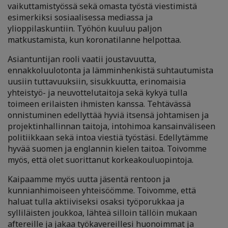
vaikuttamistyössä sekä omasta työstä viestimistä
esimerkiksi sosiaalisessa mediassa ja
ylioppilaskuntiin. Työhön kuuluu paljon
matkustamista, kun koronatilanne helpottaa.
Asiantuntijan rooli vaatii joustavuutta,
ennakkoluulotonta ja lämminhenkistä suhtautumista
uusiin tuttavuuksiin, sisukkuutta, erinomaisia
yhteistyö- ja neuvottelutaitoja sekä kykyä tulla
toimeen erilaisten ihmisten kanssa. Tehtävässä
onnistuminen edellyttää hyviä itsensä johtamisen ja
projektinhallinnan taitoja, intohimoa kansainväliseen
politiikkaan sekä intoa viestiä työstäsi. Edellytämme
hyvää suomen ja englannin kielen taitoa. Toivomme
myös, että olet suorittanut korkeakouluopintoja.
Kaipaamme myös uutta jäsentä rentoon ja
kunnianhimoiseen yhteisöömme. Toivomme, että
haluat tulla aktiiviseksi osaksi työporukkaa ja
sylliläisten joukkoa, lähteä silloin tällöin mukaan
aftereille ja jakaa työkavereillesi huonoimmat ja