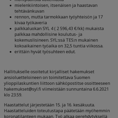
mielenkiintoisen, itsenäisen ja haastavan
tehtävänkuvan
rennon, mutta tarmokkaan työyhteisön ja 17
kivaa työkaveria
palkkaluokan SYL 4 ( 2 596,43 €/kk) mukaista
palkkaa mahdollisine koulutus- ja
kokemuslisineen. SYL:ssä TES:n mukainen
kokoaikainen työaika on 32,5 tuntia viikossa.
erittäin hyvät työsuhteen edut.
Hallitukselle osoitetut kirjalliset hakemukset
ansioluetteloineen on toimitettava Suomen
ylioppilaskuntien liittoon sähköpostitse osoitteeseen
hakemukset@syl.fi viimeistään sunnuntaina 6.6.2021
klo 23.59.
Haastattelut järjestetään 15. ja 16. kesäkuuta.
Haastatteluiden toteutustapa päätetään myöhemmin
koronatilanteen mukaan. Työ alkaa perehdytyksellä