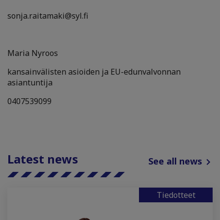
sonja.raitamaki@syl.fi
Maria Nyroos
kansainvälisten asioiden ja EU-edunvalvonnan
asiantuntija
0407539099
Latest news
See all news
Tiedotteet