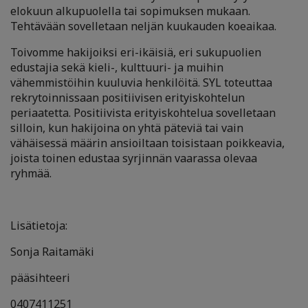
elokuun alkupuolella tai sopimuksen mukaan.
Tehtävään sovelletaan neljän kuukauden koeaikaa.
Toivomme hakijoiksi eri-ikäisiä, eri sukupuolien
edustajia sekä kieli-, kulttuuri- ja muihin
vähemmistöihin kuuluvia henkilöitä. SYL toteuttaa
rekrytoinnissaan positiivisen erityiskohtelun
periaatetta. Positiivista erityiskohtelua sovelletaan
silloin, kun hakijoina on yhtä päteviä tai vain
vähäisessä määrin ansioiltaan toisistaan poikkeavia,
joista toinen edustaa syrjinnän vaarassa olevaa
ryhmää.
Lisätietoja:
Sonja Raitamäki
pääsihteeri
0407411251