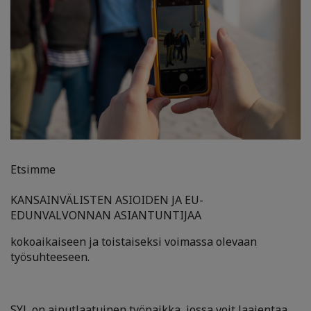
Etsimme
KANSAINVÄLISTEN ASIOIDEN JA EU-
EDUNVALVONNAN ASIANTUNTIJAA
kokoaikaiseen ja toistaiseksi voimassa olevaan
työsuhteeseen.
SYL on ainutlaatuinen työpaikka, jossa voit laajentaa