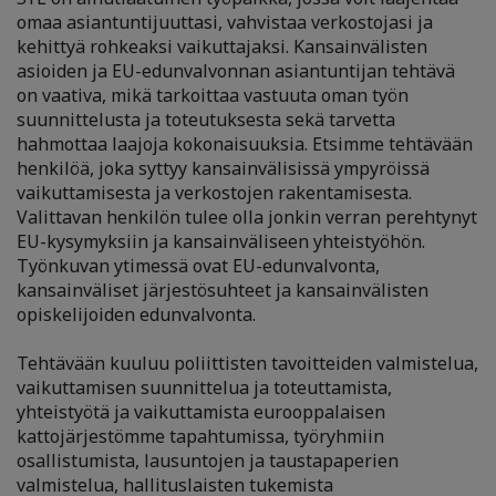
omaa asiantuntijuuttasi, vahvistaa verkostojasi ja
kehittyä rohkeaksi vaikuttajaksi. Kansainvälisten
asioiden ja EU-edunvalvonnan asiantuntijan tehtävä
on vaativa, mikä tarkoittaa vastuuta oman työn
suunnittelusta ja toteutuksesta sekä tarvetta
hahmottaa laajoja kokonaisuuksia. Etsimme tehtävään
henkilöä, joka syttyy kansainvälisissä ympyröissä
vaikuttamisesta ja verkostojen rakentamisesta.
Valittavan henkilön tulee olla jonkin verran perehtynyt
EU-kysymyksiin ja kansainväliseen yhteistyöhön.
Työnkuvan ytimessä ovat EU-edunvalvonta,
kansainväliset järjestösuhteet ja kansainvälisten
opiskelijoiden edunvalvonta.
Tehtävään kuuluu poliittisten tavoitteiden valmistelua,
vaikuttamisen suunnittelua ja toteuttamista,
yhteistyötä ja vaikuttamista eurooppalaisen
kattojärjestömme tapahtumissa, työryhmiin
osallistumista, lausuntojen ja taustapaperien
valmistelua, hallituslaisten tukemista