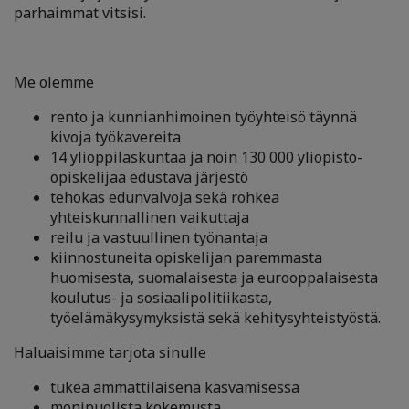
parhaimmat vitsisi.
Me olemme
rento ja kunnianhimoinen työyhteisö täynnä
kivoja työkavereita
14 ylioppilaskuntaa ja noin 130 000 yliopisto-
opiskelijaa edustava järjestö
tehokas edunvalvoja sekä rohkea
yhteiskunnallinen vaikuttaja
reilu ja vastuullinen työnantaja
kiinnostuneita opiskelijan paremmasta
huomisesta, suomalaisesta ja eurooppalaisesta
koulutus- ja sosiaalipolitiikasta,
työelämäkysymyksistä sekä kehitysyhteistyöstä.
Haluaisimme tarjota sinulle
tukea ammattilaisena kasvamisessa
monipuolista kokemusta