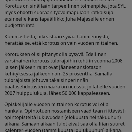
Korotus on sinällään tarpeellinen toimenpide, jota SYL
myös ehdotti suoraan työvoimapulaan ratkaisuja
etsineelle kansliapäällikkö Juha Majaselle ennen
budjettiriihtä.
Kummastusta, oikeastaan syvää hämmennystä,
herättää se, että korotus on vain vuoden mittainen.
Korotuksen olisi pitänyt olla pysyvä. Edellinen
varsinainen korotus tulorajoihin tehtiin vuonna 2008
ja sen jälkeen rajat ovat jääneet ansiotason
kehityksestä jälkeen noin 25 prosenttia. Samalla
tulorajoista johtuva takaisinperinnän
päätösehdotusten määrä on noussut jo lähelle vuoden
2007 huippulukuja, lähes 50 000 kappaleeseen.
Opiskelijalle vuoden mittainen korotus voi olla
hankala. Opintotuen nostamiseen vaaditaan riittävästi
opintopisteitä lukuvuoden (elokuusta heinäkuuhun)
aikana. Samaan aikaan tulot eivät saa olla liian suuret
kalenterivuoden (tammikuusta joulukuuhun) aikana.