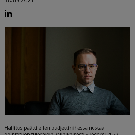
Hallitus päätti eilen budjettiriihessä nostaa
opintotuen tulorajoja väliaikaisesti vuodeksi 2022.