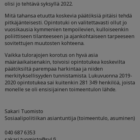
olisi jo tehtävä syksyllä 2022.
Mitä tahansa etuutta koskevia päätöksiä pitäisi tehdä
pitkäjänteisesti. Opintotuki on valitettavasti ollut jo
vuosikausia kymmenien tempoilevien, kulloiseenkin
poliittiseen tilanteeseen ja ajankohtaiseen tarpeeseen
sovitettujen muutosten kohteena.
Vaikka tulorajojen korotus on hyvä asia
määräaikaisenakin, toivoisi opintotukea koskevilta
päätöksiltä parempaa harkintaa ja niiden
merkityksellisyyden tunnistamista.
Lukuvuonna 2019-
2020 opintotukea sai kuitenkin 281 349 henkilöä, joista
monelle se oli ensisijainen toimeentulon lähde.
Sakari Tuomisto
Sosiaalipolitiikan asiantuntija (toimeentulo, asuminen)
040 687 6353
sakari.tuomisto@syl.fi