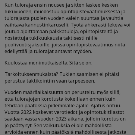
Kun tuloraja ensin nousee ja sitten laskee kesken
lukuvuoden, muodostuu opintopistevaatimuksesta ja
tulorajasta puolen vuoden välein suuntaa ja vauhtia
vaihtava kannustinkaruselli. Työtä ahkerasti tekevä voi
joutua ajoittamaan palkkatuloja, opintopisteitä ja
nostettuja tukikuukausia taktisesti niille
puolivuotisjaksoille, joissa opintopistevaatimus niitä
edellyttää ja tulorajat antavat myöden.
Kuulostaa monimutkaiselta. Sitä se on.
Tarkoituksenmukaista? Tukien saamisen ei pitäisi
perustua taktikointiin vaan tarpeeseen.
Vuoden määräaikaisuutta on perusteltu myös sillä,
että tulorajojen korotusta kokeillaan ennen kuin
tehdään päätöksiä pidemmälle ajalle. Ajatus ontuu.
Vuotta 2022 koskevat verotiedot ja opintotukitilastot
saadaan vasta vuoden 2023 aikana, jolloin korotus on
jo päättynyt. Sen vaikutuksia ei ole mahdollista
arvioida ennen kuin päätöksiä mahdollisesta jatkosta