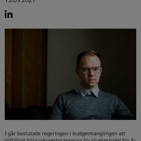
I går beslutade regeringen i budgetmanglingen att
tillfälligt höja inkomstgränserna för studiestödet för år