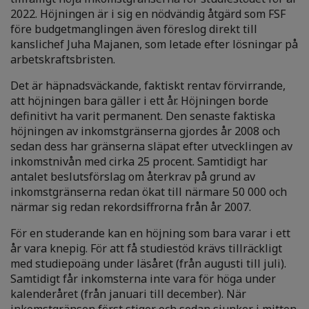
2022. Höjningen är i sig en nödvändig åtgärd som FSF
före budgetmanglingen även föreslog direkt till
kanslichef Juha Majanen, som letade efter lösningar på
arbetskraftsbristen.
Det är häpnadsväckande, faktiskt rentav förvirrande,
att höjningen bara gäller i ett år. Höjningen borde
definitivt ha varit permanent. Den senaste faktiska
höjningen av inkomstgränserna gjordes år 2008 och
sedan dess har gränserna släpat efter utvecklingen av
inkomstnivån med cirka 25 procent. Samtidigt har
antalet beslutsförslag om återkrav på grund av
inkomstgränserna redan ökat till närmare 50 000 och
närmar sig redan rekordsiffrorna från år 2007.
För en studerande kan en höjning som bara varar i ett
år vara knepig. För att få studiestöd krävs tillräckligt
med studiepoäng under läsåret (från augusti till juli).
Samtidigt får inkomsterna inte vara för höga under
kalenderåret (från januari till december). När