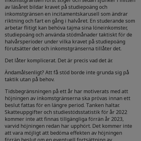
inkomstgränsen först stiger och sedan sjunker i mitten
av läsåret bildar kravet på studiepoäng och
inkomstgränsen en incitamentskarusell som ändrar
riktning och fart en gång i halvåret. En studerande som
arbetar flitigt kan behöva tajma sina löneinkomster,
studiepoäng och använda stödmånader taktiskt för de
halvårsperioder under vilka kravet på studiepoäng
förutsätter det och inkomstgränserna tillåter det.
Det låter komplicerat. Det är precis vad det är.
Ändamålsenligt? Att få stöd borde inte grunda sig på
taktik utan på behov.
Tidsbegränsningen på ett år har motiverats med att
höjningen av inkomstgränserna ska prövas innan ett
beslut fattas för en längre period. Tanken haltar.
Skatteuppgifter och studiestödsstatistik för år 2022
kommer inte att finnas tillgängliga förrän år 2023,
varvid höjningen redan har upphört. Det kommer inte
att vara möjligt att bedöma effekten av höjningen
förrän beslut om en eventuell fortsättning av