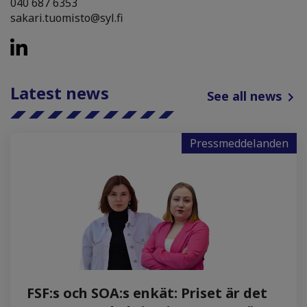
040 687 6353
sakari.tuomisto@syl.fi
Latest news
See all news
Pressmeddelanden
FSF:s och SOA:s enkät: Priset är det