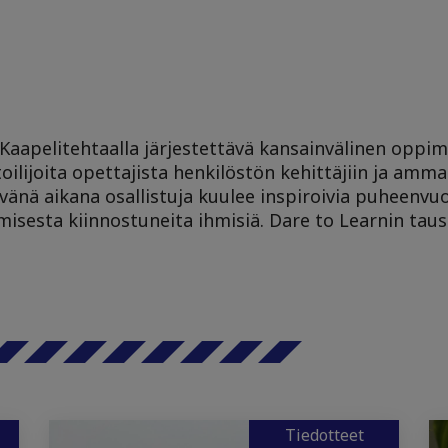
n Kaapelitehtaalla järjestettävä kansainvälinen opp
lijoita opettajista henkilöstön kehittäjiin ja ammat
änä aikana osallistuja kuulee inspiroivia puheenvuo
sesta kiinnostuneita ihmisiä. Dare to Learnin taust
Tiedotteet