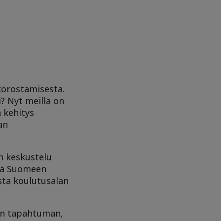
korostamisesta.
? Nyt meillä on
n kehitys
an
n keskustelu
ttä Suomeen
ista koulutusalan
en tapahtuman,