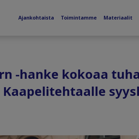
Ajankohtaista
Toimintamme
Materiaalit
arn -hanke kokoaa tuh
t Kaapelitehtaalle syy