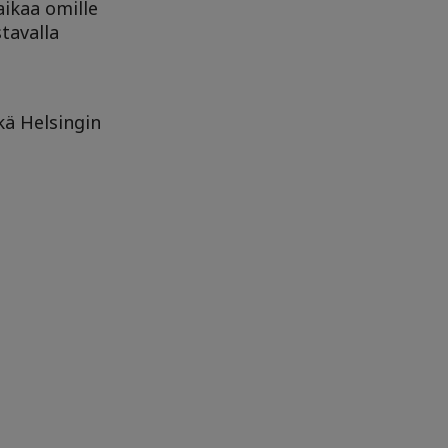
aikaa omille
stavalla
ä Helsingin