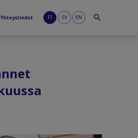
FI
SV
EN
Yhteystiedot
annet
skuussa