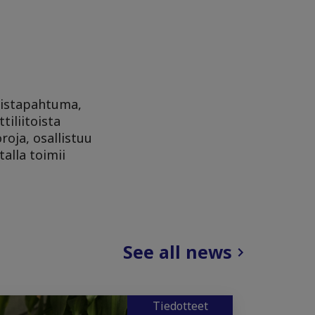
imistapahtuma,
tiliitoista
roja, osallistuu
alla toimii
See all news
Tiedotteet