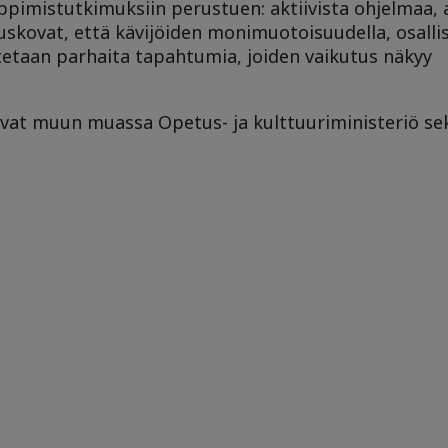
ppimistutkimuksiin perustuen: aktiivista ohjelmaa, 
ät uskovat, että kävijöiden monimuotoisuudella, osalli
otetaan parhaita tapahtumia, joiden vaikutus näkyy
t muun muassa Opetus- ja kulttuuriministeriö sek