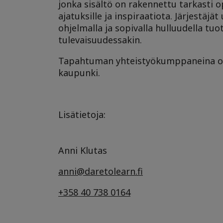
jonka sisältö on rakennettu tarkasti o
ajatuksille ja inspiraatiota. Järjestäj
ohjelmalla ja sopivalla hulluudella tu
tulevaisuudessakin.
Tapahtuman yhteistyökumppaneina ova
kaupunki.
Lisätietoja:
Anni Klutas
anni@daretolearn.fi
+358 40 738 0164