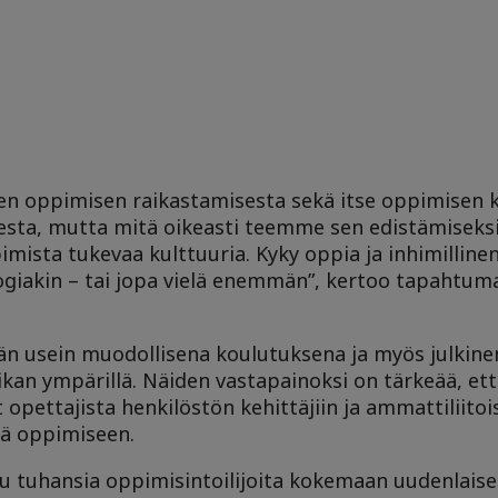
sen oppimisen raikastamisesta sekä itse oppimisen 
esta, mutta mitä oikeasti teemme sen edistämiseksi
imista tukevaa kulttuuria. Kyky oppia ja inhimilline
giakin – tai jopa vielä enemmän”, kertoo tapahtum
n usein muodollisena koulutuksena ja myös julkine
iikan ympärillä. Näiden vastapainoksi on tärkeää, e
t opettajista henkilöstön kehittäjiin ja ammattiliito
yä oppimiseen.
u tuhansia oppimisintoilijoita kokemaan uudenlais