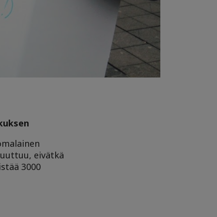
skuksen
uomalainen
uuttuu, eivätkä
stää 3000