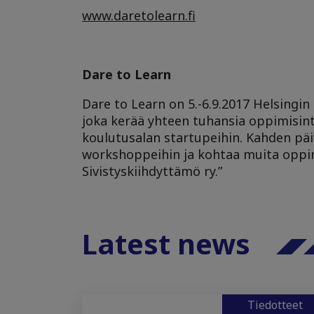
www.daretolearn.fi
Dare to Learn
Dare to Learn on 5.-6.9.2017 Helsingi
joka kerää yhteen tuhansia oppimisintoi
koulutusalan startupeihin. Kahden päiv
workshoppeihin ja kohtaa muita oppimi
Sivistyskiihdyttämö ry.”
Latest news
Tiedotteet