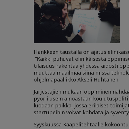
Hankkeen taustalla on ajatus elinikäi
”Kaikki puhuvat elinikäisestä oppimis
tilaisuus rakentaa yhdessä aidosti opp
muuttaa maailmaa siinä missä teknolo
ohjelmapäällikkö Akseli Huhtanen.
Järjestäjien mukaan oppiminen nähdää
pyörii usein ainoastaan koulutuspolit
luodaan paikka, jossa erilaiset toimija
startupeihin voivat kohdata ja syvent
Syyskuussa Kaapelitehtaalle kokoontu