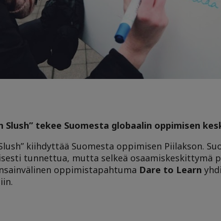
en Slush” tekee Suomesta globaalin oppimisen ke
 Slush” kiihdyttää Suomesta oppimisen Piilakson. S
sesti tunnettua, mutta selkeä osaamiskeskittymä p
Kansainvälinen oppimistapahtuma
Dare to Learn
yhdi
iin.