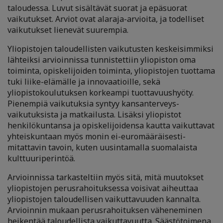
taloudessa. Luvut sisältävät suorat ja epäsuorat
vaikutukset. Arviot ovat alaraja-arvioita, ja todelliset
vaikutukset lienevät suurempia.
Yliopistojen taloudellisten vaikutusten keskeisimmiksi
lähteiksi arvioinnissa tunnistettiin yliopiston oma
toiminta, opiskelijoiden toiminta, yliopistojen tuottama
tuki liike-elämälle ja innovaatioille, sekä
yliopistokoulutuksen korkeampi tuottavuushyöty.
Pienempiä vaikutuksia syntyy kansanterveys-
vaikutuksista ja matkailusta. Lisäksi yliopistot
henkilökuntansa ja opiskelijoidensa kautta vaikuttavat
yhteiskuntaan myös monin ei-euromääräisesti-
mitattavin tavoin, kuten uusintamalla suomalaista
kulttuuriperintöä.
Arvioinnissa tarkasteltiin myös sitä, mitä muutokset
yliopistojen perusrahoituksessa voisivat aiheuttaa
yliopistojen taloudellisen vaikuttavuuden kannalta.
Arvioinnin mukaan perusrahoituksen väheneminen
heikentää taloudellista vaikuttavuutta. Säästötoimena