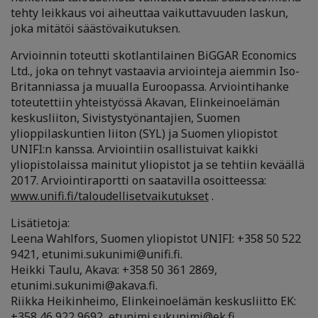
tehty leikkaus voi aiheuttaa vaikuttavuuden laskun,
joka mitätöi säästövaikutuksen.
Arvioinnin toteutti skotlantilainen BiGGAR Economics
Ltd., joka on tehnyt vastaavia arviointeja aiemmin Iso-
Britanniassa ja muualla Euroopassa. Arviointihanke
toteutettiin yhteistyössä Akavan, Elinkeinoelämän
keskusliiton, Sivistystyönantajien, Suomen
ylioppilaskuntien liiton (SYL) ja Suomen yliopistot
UNIFI:n kanssa. Arviointiin osallistuivat kaikki
yliopistolaissa mainitut yliopistot ja se tehtiin keväällä
2017. Arviointiraportti on saatavilla osoitteessa:
www.unifi.fi/taloudellisetvaikutukset
.
Lisätietoja:
Leena Wahlfors, Suomen yliopistot UNIFI: +358 50 522
9421, etunimi.sukunimi@unifi.fi.
Heikki Taulu, Akava: +358 50 361 2869,
etunimi.sukunimi@akava.fi.
Riikka Heikinheimo, Elinkeinoelämän keskusliitto EK:
+358 46 922 9692, etunimi.sukunimi@ek.fi.