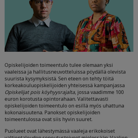
Opiskelijoiden toimeentulo tulee olemaan yksi
vaaleissa ja hallitusneuvotteluissa pöydällä olevista
suurista kysymyksistä. Sen eteen on tehty töitä
korkeakouluopiskelijoiden yhteisessä kampanjassa
Opiskelijat pois köyhyysrajalta
, jossa vaadimme 100
euron korotusta opintorahaan. Valitettavasti
opiskelijoiden toimeentulo on esillä myös uhattuna
kokonaisuutena. Panokset opiskelijoiden
toimeentulossa ovat siis hyvin suuret.
Puolueet ovat lähestymässä vaaleja erikokoiset
valtiontalouden sopeutustoiveet mielessään. Vaalien