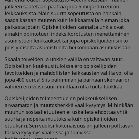
jälkeen saatetaan päättää jopa 6 miljardin euron
leikkauksista. Näin suurta sopeutusta on hankala
saada kasaan muuten kuin leikkaamalla hieman joka
paikasta jotain. Opiskelijoiden kannalta uhkia ovat
ainakin opintotuen indeksikorotusten menettäminen,
asumistuen leikkaukset tai jopa opiskelijoiden siirto
pois yleiseltä asumistuelta heikompaan asumislisään.
Skaala toiveiden ja uhkien välillä on valtavan suuri.
Opiskelijan kuukausituloissa ero opiskelijoiden
tavoitteiden ja mahdollisten leikkausten välillä voi olla
jopa 400 euroa! Siis pahimman ja parhaan skenaarion
välinen ero voisi suurimmillaan olla tuota luokkaa.
Opiskelijoiden toimeentulo on poikkeuksellisen
arvaamaton ja muutosherkkä vaalikysymys. Mihinkään
muuhun sosiaalietuuteen ei uskalleta ehdottaa yhtä
suuria ja nopeita muutoksia kuin opiskelijoiden
etuuksiin. Sen vuoksi kokonaisuus on jälleen polttavan
tärkeä kysymys vaaleissa ja tulevissa