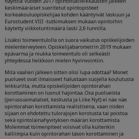
näyttöä: vuoden 2017 opintotukileikkausten jälkeen
keskimääräiset suoritetut opintopisteet
korkeakouluopiskelijaa kohden kääntyivät laskuun ja
Eurostudent VIII -tutkimuksen mukaan opintoihin
käytetty viikkotuntimäärä laski 2,6 tunnilla.
Lisäksi toimeentulolla on suora vaikutus opiskelijoiden
mielenterveyteen. Opiskelijabarometrin 2019 mukaan
epävarma ja niukka toimeentulo oli selkeästi
yhteydessä heikkoon mielen hyvinvointiin.
Mitä vaalien jälkeen sitten olisi lupa odottaa? Monet
puolueet ovat ilmaisseet halustaan suojella koulutusta
leikkurilta, mutta opiskelijoiden opintorahan
korottaminen on luonut hajontaa. Osa puolueista
(perussuomalaiset, keskusta ja Liike Nyt) ei näe näe
opintorahan korottamista realistisena, vaan niiden
sijaan on ehdotettu tulorajojen korotusta tai poistoa
sekä opintolainahyvityksen määrän korottamista.
Molemmat toimenpiteet voisivat olla kuitenkin
kalliimpia kuin opintorahan tason korottaminen ja