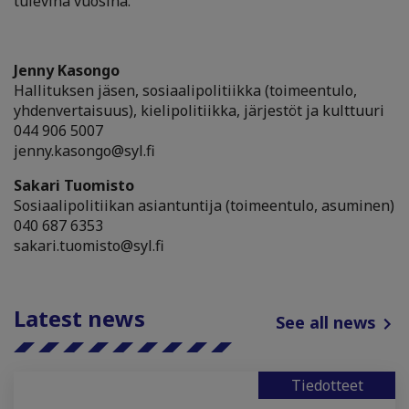
tulevina vuosina.
Jenny Kasongo
Hallituksen jäsen, sosiaalipolitiikka (toimeentulo,
yhdenvertaisuus), kielipolitiikka, järjestöt ja kulttuuri
044 906 5007
jenny.kasongo@syl.fi
Sakari Tuomisto
Sosiaalipolitiikan asiantuntija (toimeentulo, asuminen)
040 687 6353
sakari.tuomisto@syl.fi
Latest news
See all news
Tiedotteet