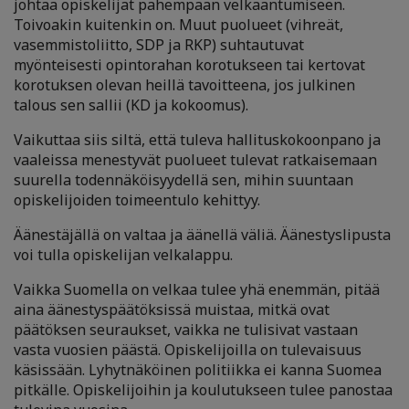
johtaa opiskelijat pahempaan velkaantumiseen.
Toivoakin kuitenkin on. Muut puolueet (vihreät,
vasemmistoliitto, SDP ja RKP) suhtautuvat
myönteisesti opintorahan korotukseen tai kertovat
korotuksen olevan heillä tavoitteena, jos julkinen
talous sen sallii (KD ja kokoomus).
Vaikuttaa siis siltä, että tuleva hallituskokoonpano ja
vaaleissa menestyvät puolueet tulevat ratkaisemaan
suurella todennäköisyydellä sen, mihin suuntaan
opiskelijoiden toimeentulo kehittyy.
Äänestäjällä on valtaa ja äänellä väliä. Äänestyslipusta
voi tulla opiskelijan velkalappu.
Vaikka Suomella on velkaa tulee yhä enemmän, pitää
aina äänestyspäätöksissä muistaa, mitkä ovat
päätöksen seuraukset, vaikka ne tulisivat vastaan
vasta vuosien päästä. Opiskelijoilla on tulevaisuus
käsissään. Lyhytnäköinen politiikka ei kanna Suomea
pitkälle. Opiskelijoihin ja koulutukseen tulee panostaa