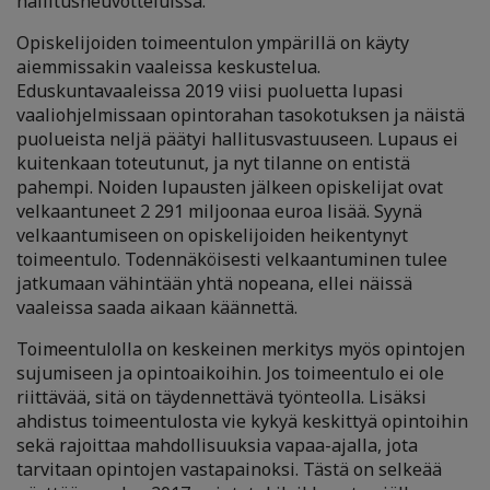
hallitusneuvotteluissa.
Opiskelijoiden toimeentulon ympärillä on käyty
aiemmissakin vaaleissa keskustelua.
Eduskuntavaaleissa 2019 viisi puoluetta lupasi
vaaliohjelmissaan opintorahan tasokotuksen ja näistä
puolueista neljä päätyi hallitusvastuuseen. Lupaus ei
kuitenkaan toteutunut, ja nyt tilanne on entistä
pahempi. Noiden lupausten jälkeen opiskelijat ovat
velkaantuneet 2 291 miljoonaa euroa lisää. Syynä
velkaantumiseen on opiskelijoiden heikentynyt
toimeentulo. Todennäköisesti velkaantuminen tulee
jatkumaan vähintään yhtä nopeana, ellei näissä
vaaleissa saada aikaan käännettä.
Toimeentulolla on keskeinen merkitys myös opintojen
sujumiseen ja opintoaikoihin. Jos toimeentulo ei ole
riittävää, sitä on täydennettävä työnteolla. Lisäksi
ahdistus toimeentulosta vie kykyä keskittyä opintoihin
sekä rajoittaa mahdollisuuksia vapaa-ajalla, jota
tarvitaan opintojen vastapainoksi. Tästä on selkeää