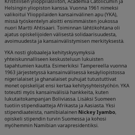
Kristillisen ylioppilasliiton, Academia Catolicumin ja
Helsingin yliopiston kanssa. Vuonna 1961 nimeksi
valikoitui Ylioppilaiden kansainvälinen apu (YKA),
missä työskentelyn aloitti ensimmäisten joukossa
nuori Martti Ahtisaari. Toiminnan lähtökohtana oli
ajatus opiskelijoiden välisestä solidaarisuudesta,
avoimuudesta ja kansainvälistymisen merkityksestä.
YKA nosti globaaleja kehityskysymyksiä
yhteiskunnalliseen keskusteluun lukuisten
tapahtumien kautta. Esimerkiksi Tampereella vuonna
1963 järjestetyssä kansainvälisessä kesäyliopistossa
nigerialaiset ja ghanalaiset puhujat tutustuttivat
monet opiskelijat ensi kertaa kehitysyhteistyöhön. YKA
toteutti myös kansainvälisiä hankkeita, kuten
lukutaitokampanjan Boliviassa. Lisäksi Suomeen
tuotiin stipendiaatteja Afrikasta ja Aasiasta. Yksi
stipendiaateista, namibialainen
Nickey Iyambo
,
opiskeli stipendin turvin Suomessa ja kohosi
myöhemmin Namibian varapresidentiksi.