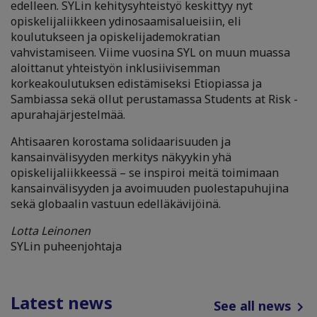
edelleen. SYLin kehitysyhteistyö keskittyy nyt
opiskelijaliikkeen ydinosaamisalueisiin, eli
koulutukseen ja opiskelijademokratian
vahvistamiseen. Viime vuosina SYL on muun muassa
aloittanut yhteistyön inklusiivisemman
korkeakoulutuksen edistämiseksi Etiopiassa ja
Sambiassa sekä ollut perustamassa Students at Risk -
apurahajärjestelmää.
Ahtisaaren korostama solidaarisuuden ja
kansainvälisyyden merkitys näkyykin yhä
opiskelijaliikkeessä – se inspiroi meitä toimimaan
kansainvälisyyden ja avoimuuden puolestapuhujina
sekä globaalin vastuun edelläkävijöinä.
Lotta Leinonen
SYLin puheenjohtaja
Latest news
See all news