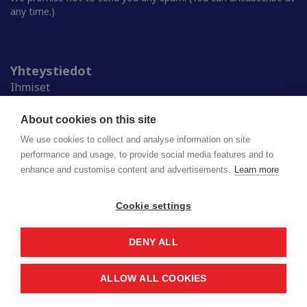
any time.)
Yhteystiedot
Ihmiset
Medialle
Ylioppilaskunnat
About cookies on this site
Alumnille
We use cookies to collect and analyse information on site
performance and usage, to provide social media features and to
enhance and customise content and advertisements.
Learn more
Suomen ylioppilaskuntien liitto (SYL) ry
Lapinrinne 2 | 00180 Helsinki
syl@syl.fi
Cookie settings
DENY ALL
Privacy policy
Saavutettavuusseloste
ALLOW ALL COOKIES
© 2026 SYL. Created by
Valve
.