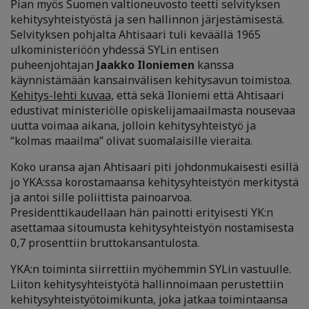
Pian myös Suomen valtioneuvosto teetti selvityksen
kehitysyhteistyöstä ja sen hallinnon järjestämisestä.
Selvityksen pohjalta Ahtisaari tuli keväällä 1965
ulkoministeriöön yhdessä SYLin entisen
puheenjohtajan
Jaakko Iloniemen
kanssa
käynnistämään kansainvälisen kehitysavun toimistoa.
Kehitys-lehti kuvaa,
että sekä Iloniemi että Ahtisaari
edustivat ministeriölle opiskelijamaailmasta nousevaa
uutta voimaa aikana, jolloin kehitysyhteistyö ja
“kolmas maailma” olivat suomalaisille vieraita.
Koko uransa ajan Ahtisaari piti johdonmukaisesti esillä
jo YKA:ssa korostamaansa kehitysyhteistyön merkitystä
ja antoi sille poliittista painoarvoa.
Presidenttikaudellaan hän painotti erityisesti YK:n
asettamaa sitoumusta kehitysyhteistyön nostamisesta
0,7 prosenttiin bruttokansantulosta.
YKA:n toiminta siirrettiin myöhemmin SYLin vastuulle.
Liiton kehitysyhteistyötä hallinnoimaan perustettiin
kehitysyhteistyötoimikunta, joka jatkaa toimintaansa