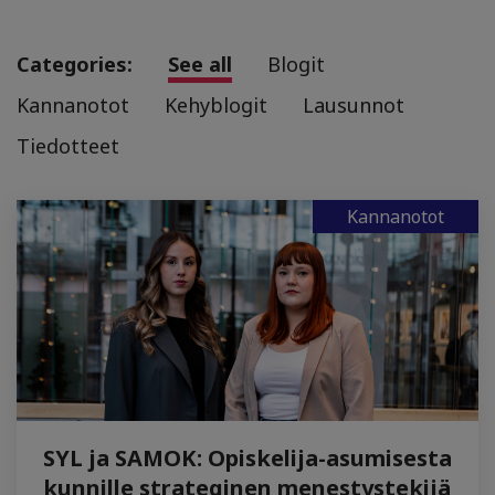
Categories:
See all
Blogit
Kannanotot
Kehyblogit
Lausunnot
Tiedotteet
Kannanotot
SYL ja SAMOK: Opiskelija-asumisesta
kunnille strateginen menestystekijä