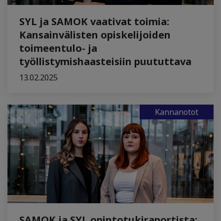
SYL ja SAMOK vaativat toimia:
Kansainvälisten opiskelijoiden
toimeentulo- ja
työllistymishaasteisiin puututtava
13.02.2025
Kannanotot
SAMOK ja SYL opintotukiraportista: