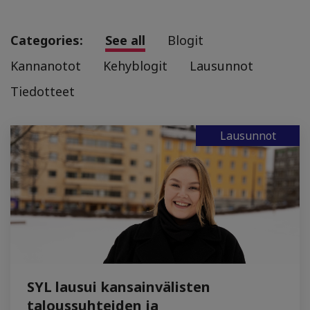
Categories:
See all
Blogit
Kannanotot
Kehyblogit
Lausunnot
Tiedotteet
Lausunnot
SYL lausui kansainvälisten
taloussuhteiden ja