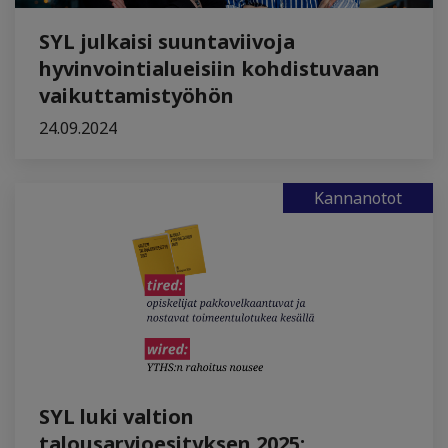
SYL julkaisi suuntaviivoja
hyvinvointialueisiin kohdistuvaan
vaikuttamistyöhön
24.09.2024
Kannanotot
SYL luki valtion
talousarvioesityksen 2025: