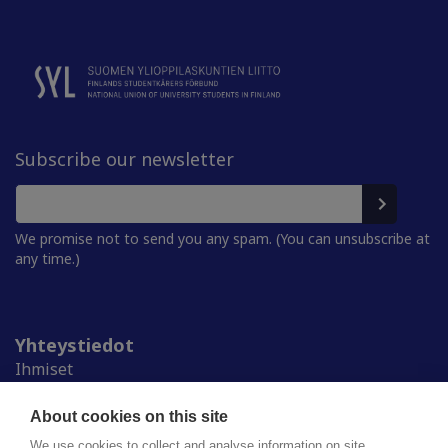
Subscribe our newsletter
We promise not to send you any spam. (You can unsubscribe at
any time.)
Yhteystiedot
Ihmiset
Medialle
Ylioppilaskunnat
About cookies on this site
Alumnille
We use cookies to collect and analyse information on site