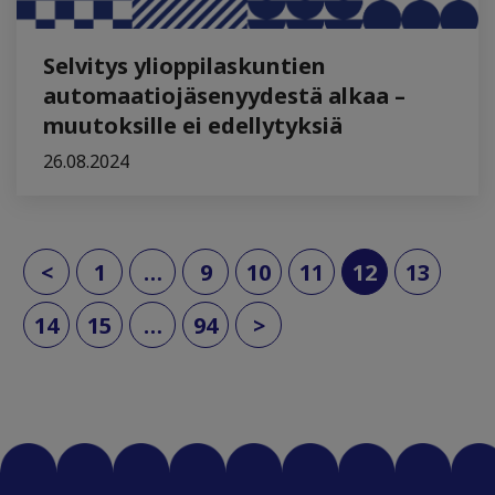
Selvitys ylioppilaskuntien
automaatiojäsenyydestä alkaa –
muutoksille ei edellytyksiä
26.08.2024
(current)
<
1
…
9
10
11
12
13
14
15
…
94
>