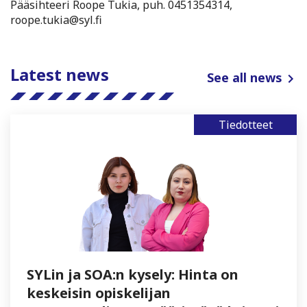
Pääsihteeri Roope Tukia, puh. 0451354314,
roope.tukia@syl.fi
Latest news
See all news
Tiedotteet
SYLin ja SOA:n kysely: Hinta on
keskeisin opiskelijan