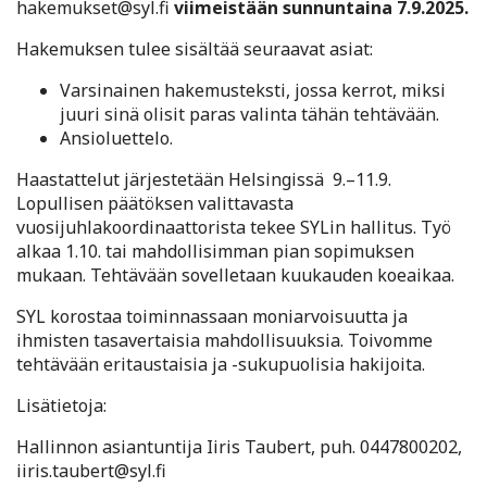
hakemukset@syl.fi
viimeistään sunnuntaina 7.9.2025.
Hakemuksen tulee sisältää seuraavat asiat:
Varsinainen hakemusteksti, jossa kerrot, miksi
juuri sinä olisit paras valinta tähän tehtävään.
Ansioluettelo.
Haastattelut järjestetään Helsingissä 9.–11.9.
Lopullisen päätöksen valittavasta
vuosijuhlakoordinaattorista tekee SYLin hallitus. Työ
alkaa 1.10. tai mahdollisimman pian sopimuksen
mukaan. Tehtävään sovelletaan kuukauden koeaikaa.
SYL korostaa toiminnassaan moniarvoisuutta ja
ihmisten tasavertaisia mahdollisuuksia. Toivomme
tehtävään eritaustaisia ja -sukupuolisia hakijoita.
Lisätietoja:
Hallinnon asiantuntija Iiris Taubert, puh. 0447800202,
iiris.taubert@syl.fi