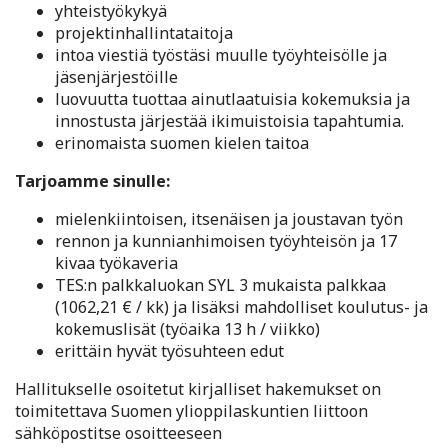
yhteistyökykyä
projektinhallintataitoja
intoa viestiä työstäsi muulle työyhteisölle ja
jäsenjärjestöille
luovuutta tuottaa ainutlaatuisia kokemuksia ja
innostusta järjestää ikimuistoisia tapahtumia.
erinomaista suomen kielen taitoa
Tarjoamme sinulle:
mielenkiintoisen, itsenäisen ja joustavan työn
rennon ja kunnianhimoisen työyhteisön ja 17
kivaa työkaveria
TES:n palkkaluokan SYL 3 mukaista palkkaa
(1062,21 € / kk) ja lisäksi mahdolliset koulutus- ja
kokemuslisät (työaika 13 h / viikko)
erittäin hyvät työsuhteen edut
Hallitukselle osoitetut kirjalliset hakemukset on
toimitettava Suomen ylioppilaskuntien liittoon
sähköpostitse osoitteeseen