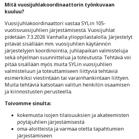
Mitä vuosijuhlakoordinaattorin työnkuvaan
kuuluu?
Vuosijuhlakoordinaattori vastaa SYLin 105-
vuotisvuosijuhlien järjestämisestä. Vuosijuhlat
pidetään 7.3.2026 Vanhalla ylioppilastalolla. Järjestelyt
pitävät sisällään mm. vuosijuhlien käytännön
järjestelyjen koordinointia, juhlapaikan valmisteluja
sekä ohjelman suunnittelua ja toteutusta. Tehtävä voi
pitää sisällään myös muita SYLin vuosijuhlien
valmisteluun ja toteuttamiseen liittyviä tehtäviä
esimerkiksi viestintään tai varainhankintaan liittyen.
Muita tehtäviä katsotaan valitun henkilön osaamisen
ja kiinnostusten perusteella.
Toivomme sinulta:
kokemusta isojen tilaisuuksien ja akateemisten
pöytäjuhlien järjestämisestä
oma-aloitteista ja varmaa otetta tapahtumien
järjestämiseen