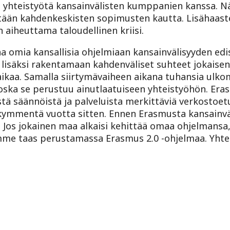
ä yhteistyötä kansainvälisten kumppanien kanssa. N
stään kahdenkeskisten sopimusten kautta. Lisähaas
aiheuttama taloudellinen kriisi.
aa omia kansallisia ohjelmiaan kansainvälisyyden ed
ä lisäksi rakentamaan kahdenväliset suhteet jokais
 aikaa. Samalla siirtymävaiheen aikana tuhansia ulko
oska se perustuu ainutlaatuiseen yhteistyöhön. Era
stä säännöistä ja palveluista merkittäviä verkostoet
kymmentä vuotta sitten. Ennen Erasmusta kansainvä
n. Jos jokainen maa alkaisi kehittää omaa ohjelmans
me taas perustamassa Erasmus 2.0 -ohjelmaa. Yhtei