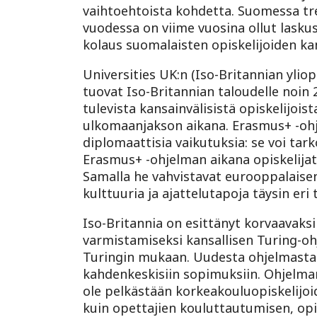
vaihtoehtoista kohdetta. Suomessa tr
vuodessa on viime vuosina ollut lasku
kolaus suomalaisten opiskelijoiden ka
Universities UK:n (Iso-Britannian yli
tuovat Iso-Britannian taloudelle noin
tulevista kansainvälisistä opiskelijois
ulkomaanjakson aikana. Erasmus+ -ohje
diplomaattisia vaikutuksia: se voi t
Erasmus+ -ohjelman aikana opiskelijat
Samalla he vahvistavat eurooppalaisen
kulttuuria ja ajattelutapoja täysin eri 
Iso-Britannia on esittänyt korvaavaks
varmistamiseksi kansallisen Turing-oh
Turingin mukaan. Uudesta ohjelmasta 
kahdenkeskisiin sopimuksiin. Ohjelman
ole pelkästään korkeakouluopiskelijoi
kuin opettajien kouluttautumisen, opi