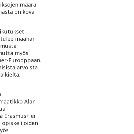
jaksojen määrä
masta on kova
aikutukset
y tulee maahan
kemusta
 mutta myös
nner-Eurooppaan.
sista arvoista.
 kieltä,
n
emaatikko Alan
ua
lä Erasmus+ ei
 opiskelijoiden
myös