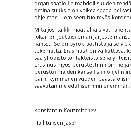
organisaatioille mahdollisuuden tehd
ominaisuuksia on vaikea saada pelkä
ohjelman luomiseen tuo myös koronan 
Mitä jos kaikki maat alkaisivat rakent
Jokainen joutuisi oman järjestelmäns
kanssa. Se on byrokraattista ja se vie
tekemättä. Erasmus+ on vaikuttava, k
saa yliopistokontakteista sekä yhteisi
Erasmus myös perustettiin noin neljä
perustui maiden kansallisiin ohjelmii
parin kymmenen vuoden päästä olisim
saavutamme edullisemmin enemmän.
Konstantin Kouzmitchev
Hallituksen jäsen