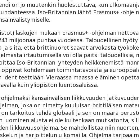
endi on jo muutenkin huolestuttava, kun ulkomaan
suhdanteessa. Iso-Britannian lähtö Erasmus+ -ohjel
nsainvälistymiselle.
opistot) laskujen mukaan Erasmus+ -ohjelman nettov
 243 miljoonaa puntaa vuodessa. Taloudellinen hyöt
ta ja siitä, että brittinuoret saavat arvokasta työko
lmasta irtautumisella voi olla paitsi taloudellisia,
arkoittaa Iso-Britannian yhteyden heikkenemistä ma
 oppivat kohdemaan toimintatavoista ja eurooppalai
 identiteettiään. Vieraassa maassa eläminen opettaa
tavalla kuin yliopiston luentosaleissa.
i ohjelmaksi kansainvälisen liikkuvuuden jatkuvuude
jelman, joka on nimetty kuuluisan brittiläisen mat
on tarkoitus tehdä globaali ja sen on määrä perust
 luominen alusta ei ole kuitenkaan mutkatonta, sil
den liikkuvuusohjelma. Se mahdollistaa niin nuorten,
skelun ja harjoittelun ulkomailla. Ohjelma tarjoaa 