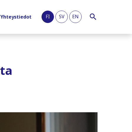
FI
SV
EN
Yhteystiedot
ta