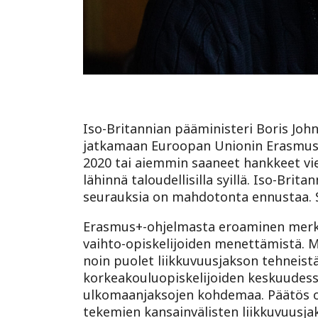
Iso-Britannian pääministeri Boris John
jatkamaan Euroopan Unionin Erasmus+
2020 tai aiemmin saaneet hankkeet vi
lähinnä taloudellisilla syillä. Iso-Bri
seurauksia on mahdotonta ennustaa. Se
Erasmus+-ohjelmasta eroaminen merkit
vaihto-opiskelijoiden menettämistä. Myö
noin puolet liikkuvuusjakson tehneist
korkeakouluopiskelijoiden keskuudess
ulkomaanjaksojen kohdemaa. Päätös oh
tekemien kansainvälisten liikkuvuusjak