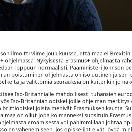
son ilmoitti viime joulukuussa, että maa ei Brexitin
-ohjelmassa. Nykyisestä Erasmus+-ohjelmasta rah
edään loppuun normaalisti. Pääministeri Johnson pe
tannian poistuminen ohjelmasta on iso uutinen ja sen k
lkeitä ja välittömiä seurauksia on kuitenkin jo näkö
see Iso-Britannialle mahdollisesti tuhansien euro
s Iso-Britannian opiskelijoille ohjelman merkitys ol
ä brittiopiskelijoista menivät Erasmuksen kautta. S
a maa on ollut jopa kolmanneksi suosituin Erasmu
jelmasta eroamisesta voi pahimmillaan johtaa opis
sojen vähenemiseen, jos opiskelijat eivät löydä mie