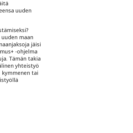
äitä
teensa uuden
istämiseksi?
en uuden maan
maanjaksoja jäisi
smus+ -ohjelma
uja. Tämän takia
linen yhteistyö
a, kymmenen tai
styöllä