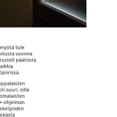
 myötä tule
oitusta vuonna
rusteli päätöstä
aikkia
piirissä.
oppalaisten
i suuri, sillä
uomalaisten
s+-ohjelman
kelijoiden
lekästä