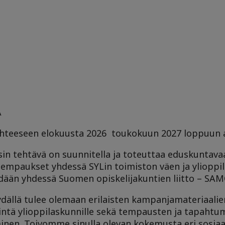
A
uhteeseen elokuusta 2026 toukokuun 2027 loppuun a
in tehtävä on suunnitella ja toteuttaa eduskuntava
empaukset yhdessä SYLin toimiston väen ja ylioppi
ään yhdessä Suomen opiskelijakuntien liitto – SAM
dällä tulee olemaan erilaisten kampanjamateriaalie
intä ylioppilaskunnille sekä tempausten ja tapahtum
minen. Toivomme sinulla olevan kokemusta eri sosia