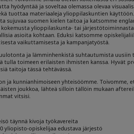
utta hyödyntää ja soveltaa olemassa olevaa visuaalis
kä tuottaa materiaaleja ylioppilaskuntien käyttöön. 
lta sujuvaa suomen kielen taitoa ja katsomme englan
kokemusta ylioppilaskunta- tai järjestötoiminnasta
allisia asioita kohtaan. Eduksi katsomme opiskelijali
sesta vaikuttamisesta ja kampanjatyöstä.
luulotonta ja lämminhenkistä suhtautumista uusiin t
ä tulla toimeen erilaisten ihmisten kanssa. Hyvät pro
iä taitoja tässä tehtävässä.
n ja kunnianhimoiseen yhteisöömme. Toivomme, ett
läisten joukkoa, lähteä silloin tällöin mukaan aftereil
mat vitsisi.
isö täynnä kivoja työkavereita
0 yliopisto-opiskelijaa edustava järjestö