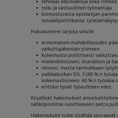
tehokas edunvalvoja sekä rohkea 
reilu ja vastuullinen työnantaja
kiinnostuneita opiskelijan parem
sosiaalipolitiikasta, työelämäkys
Haluaisimme tarjota sinulle
erinomaisen mahdollisuuden pääs
vaikuttajakentän ytimeen
kokemusta poliittisesti vaikutta
mielenkiintoisen, itsenäisen ja 
rennon, mutta tarmokkaan työyhte
palkkaluokan SYL 3 (60 %:n työaja
kokemuslisineen. 60 %:n työaika o
erittäin hyvät työsuhteen edut.
Kirjalliset hakemukset ansioluetteloi
sähköpostitse osoitteeseen petra.pulli
Hakemuksen tulee sisältää seuraavat a