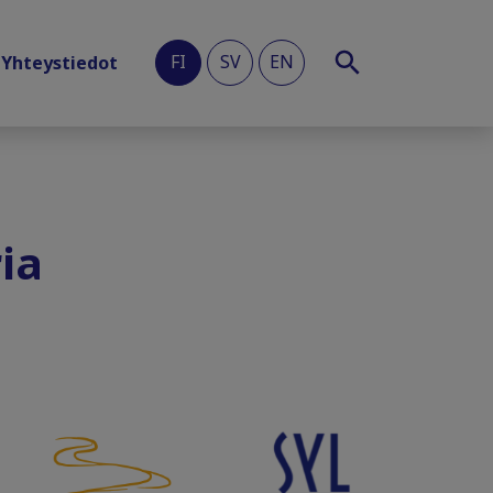
FI
SV
EN
Yhteystiedot
ia