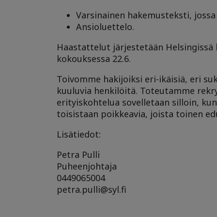
Varsinainen hakemusteksti, jossa 
Ansioluettelo.
Haastattelut järjestetään Helsingissä k
kokouksessa 22.6.
Toivomme hakijoiksi eri-ikäisiä, eri su
kuuluvia henkilöitä. Toteutamme rekryt
erityiskohtelua sovelletaan silloin, ku
toisistaan poikkeavia, joista toinen e
Lisätiedot:
Petra Pulli
Puheenjohtaja
0449065004
petra.pulli@syl.fi