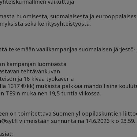
yhteiskunnallinen vaikuttaja
masta huomisesta, suomalaisesta ja eurooppalaisest
ymyksistä sekä kehitysyhteistyöstä.
tä tekemään vaalikampanjaa suomalaisen järjestö- 
van kampanjan luomisesta
haastavan tehtävänkuvan
isön ja 16 kivaa työkaveria
lla 1617 €/kk) mukaista palkkaa mahdollisine koulutu
n TES:n mukainen 19,5 tuntia viikossa.
neen on toimitettava Suomen ylioppilaskuntien liitt
@syl.fi viimeistään sunnuntaina 14.6.2026 klo 23.59.
siat: