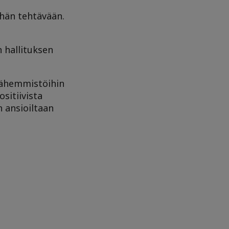
ähän tehtävään.
n hallituksen
 vähemmistöihin
sitiivista
n ansioiltaan