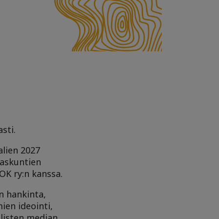
sti.
alien 2027
laskuntien
OK ry:n kanssa.
n hankinta,
ien ideointi,
alisten median