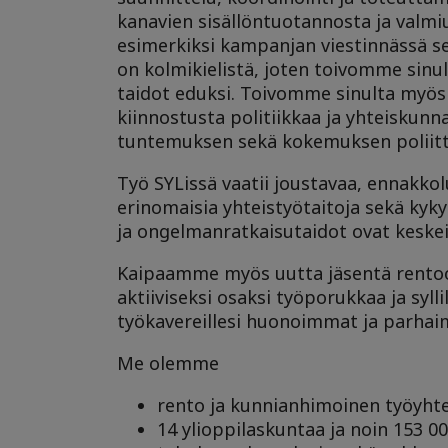
kanavien sisällöntuotannosta ja valmi
esimerkiksi kampanjan viestinnässä se
on kolmikielistä, joten toivomme sinu
taidot eduksi. Toivomme sinulta myös 
kiinnostusta politiikkaa ja yhteiskunn
tuntemuksen sekä kokemuksen poliitti
Työ SYLissä vaatii joustavaa, ennakko
erinomaisia yhteistyötaitoja sekä kyky
ja ongelmanratkaisutaidot ovat keskeis
Kaipaamme myös uutta jäsentä rentoo
aktiiviseksi osaksi työporukkaa ja sylli
työkavereillesi huonoimmat ja parhaim
Me olemme
rento ja kunnianhimoinen työyhte
14 ylioppilaskuntaa ja noin 153 00