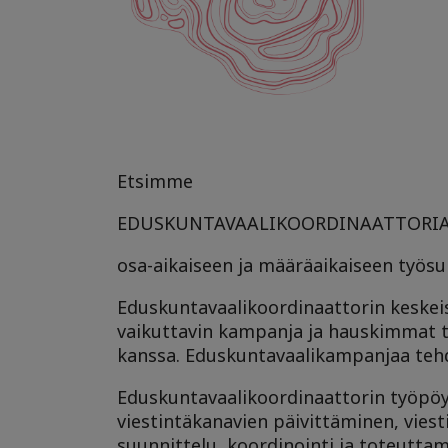
Etsimme
EDUSKUNTAVAALIKOORDINAATTORI
osa-aikaiseen ja määräaikaiseen työs
Eduskuntavaalikoordinaattorin keskeis
vaikuttavin kampanja ja hauskimmat t
kanssa. Eduskuntavaalikampanjaa tehd
Eduskuntavaalikoordinaattorin työpöy
viestintäkanavien päivittäminen, viest
suunnittelu, koordinointi ja toteutta