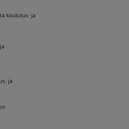
a koulutus- ja
ja
s- ja
oon