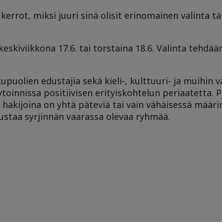
kerrot, miksi juuri sinä olisit erinomainen valinta t
eskiviikkona 17.6. tai torstaina 18.6. Valinta tehdää
kupuolien edustajia sekä kieli-, kulttuuri- ja muihin
oinnissa positiivisen erityiskohtelun periaatetta. Po
n hakijoina on yhtä päteviä tai vain vähäisessä määri
dustaa syrjinnän vaarassa olevaa ryhmää.