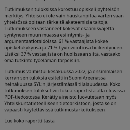
Tutkimuksen tuloksissa korostuu opiskelijayhteisön
merkitys. Yhteisö ei ole vain hauskanpitoa varten vaan
yhteisössä opitaan tärkeitä akateemisia taitoja.
Tutkimukseen vastanneet kokevat osaamisvajetta
syntyneen muun muassa esiintymis- ja
argumentaatiotaidoissa. 61 % vastaajista kokee
opiskelukykynsä ja 71 % hyvinvointinsa heikentyneen.
Lisäksi 37 % vastaajista on huolissaan siitä, vastaako
oma tutkinto työelämän tarpeisiin.
Tutkimus valmistui kesäkuussa 2022, ja ensimmäisen
kerran sen tuloksia esiteltiin SuomiAreenassa
heinäkuussa SYL:n järjestämässä tilaisuudessa. Koko
tutkimuksen tulokset voi lukea raportista alla olevassa
PDF-tiedostossa. Kerätty aineisto luovutetaan myös
Yhteiskuntatieteelliseen tietoarkistoon, josta se on
vapaasti käytettävissä tutkimustarkoitukseen.
Lue koko raportti
tästä
.