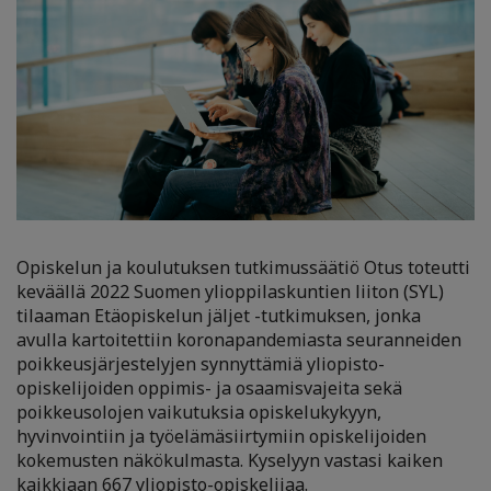
Opiskelun ja koulutuksen tutkimussäätiö Otus toteutti
keväällä 2022 Suomen ylioppilaskuntien liiton (SYL)
tilaaman Etäopiskelun jäljet -tutkimuksen, jonka
avulla kartoitettiin koronapandemiasta seuranneiden
poikkeusjärjestelyjen synnyttämiä yliopisto-
opiskelijoiden oppimis- ja osaamisvajeita sekä
poikkeusolojen vaikutuksia opiskelukykyyn,
hyvinvointiin ja työelämäsiirtymiin opiskelijoiden
kokemusten näkökulmasta. Kyselyyn vastasi kaiken
kaikkiaan 667 yliopisto-opiskelijaa.